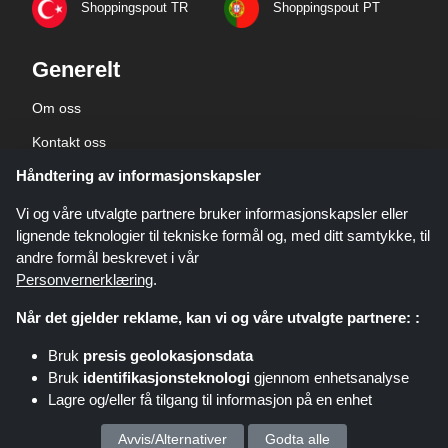
Shoppingspout TR
Shoppingspout PT
Generelt
Om oss
Kontakt oss
Håndtering av informasjonskapsler
Bedriftsinformasjon
personvernerklæring
Vi og våre utvalgte partnere bruker informasjonskapsler eller
lignende teknologier til tekniske formål og, med ditt samtykke, til
andre formål beskrevet i vår
Personvernerklæring
.
Når det gjelder reklame, kan vi og våre utvalgte partnere: :
Shoppingspout.com/no er et nettsted som presenterer tilbud, rabatter og
Bruk
presis geolokasjonsdata
kuponger. Disse tilbudene eller avtalene gjøres tilgjengelige gjennom ulike
Bruk
identifikasjonsteknologi
gjennom enhetsanalyse
tilknyttede nettverk. Shoppingspout.com/no eller deres ansatte er ikke
Lagre og/eller få tilgang til informasjon på en enhet
involvert når du kjøper via disse lenkene. Shoppingspout.com/no tjener kun
provisjon gjennom disse lenkene/tilbudene.
Opphavsrett © 2026 shoppingspout.com/no Alle rettigheter forbeholdt.
Vi behandler dine personopplysninger for :
Avvis/Alternativer
Godta alle