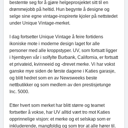
bestemte seg for å gjøre helgeprosjektet sitt til en
drømmejobb på heltid. Hun begynte å designe og
selge sine egne vintage-inspirerte kjoler på nettstedet
under Unique Vintage-merket.
I dag fortsetter Unique Vintage å feire fortidens
ikoniske mote i moderne design laget for alle
personer med alle kroppstyper. UV, som fortsatt ligger
i hjembyen vår i solfylte Burbank, California, er fortsatt
et privateid, kvinneeid og -drevet merke. Vi har vokst
ganske mye siden de første dagene i Katies garasje,
og blitt hedret som en av Newsweeks beste
nettbutikker og som medlem av den prestisjetunge
Inc. 5000.
Etter hvert som merket har blitt større og teamet
fortsetter å vokse, har UV alltid vært tro mot Katies
opprinnelige visjon: et merke og et selskap som er
inkluderende, mangfoldig og som tror at alle hører til.