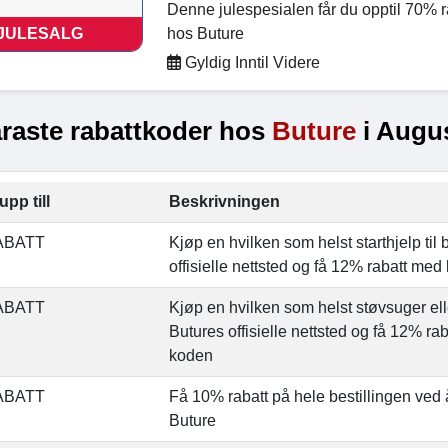
Denne julespesialen får du opptil 70% r
JULESALG
hos Buture
Gyldig Inntil Videre
raste rabattkoder hos
Buture
i Augus
upp till
Beskrivningen
ABATT
Kjøp en hvilken som helst starthjelp til
offisielle nettsted og få 12% rabatt me
ABATT
Kjøp en hvilken som helst støvsuger el
Butures offisielle nettsted og få 12% ra
koden
ABATT
Få 10% rabatt på hele bestillingen ved
Buture