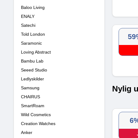
Baloo Living
ENALY
Satechi
Told London
59
Saramonic
Loving Abstract
Bambu Lab
Seeed Studio
Ledlyskilder
Nylig 
Samsung
CHAIRUS
SmartRoam
Wild Cosmetics
6
Creation Watches
Anker