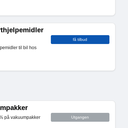
rthjelpemidler
få tilbud
pemidler til bil hos
umpakker
 6% på vakuumpakker
Utgangen