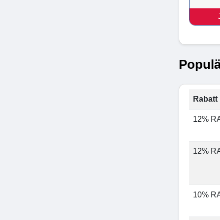
Populä
Rabatt 
12% R
12% R
10% R