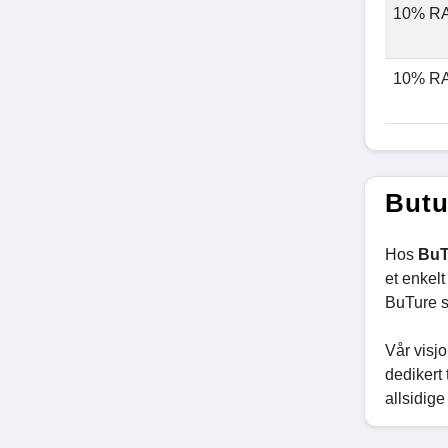
10% R
10% R
Butu
Hos
BuT
et enkel
BuTure s
Vår visjo
dedikert 
allsidige