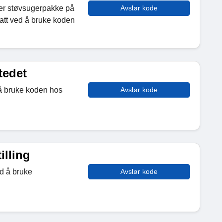
ler støvsugerpakke på
Avslør kode
batt ved å bruke koden
tedet
 å bruke koden hos
Avslør kode
illing
ed å bruke
Avslør kode