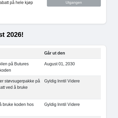
abatt på hele kjøp
Utgangen
t 2026!
Går ut den
 bilen på Butures
August 01, 2030
d koden
ler støvsugerpakke på
Gyldig Inntil Videre
batt ved å bruke
 å bruke koden hos
Gyldig Inntil Videre