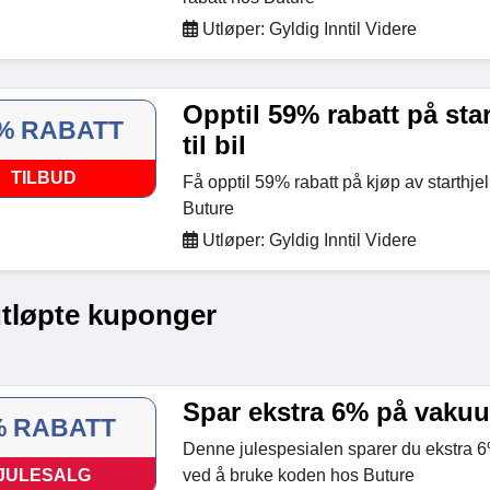
Utløper: Gyldig Inntil Videre
Opptil 59% rabatt på sta
% RABATT
til bil
TILBUD
Få opptil 59% rabatt på kjøp av starthjel
Buture
Utløper: Gyldig Inntil Videre
utløpte kuponger
Spar ekstra 6% på vaku
% RABATT
Denne julespesialen sparer du ekstra
JULESALG
ved å bruke koden hos Buture