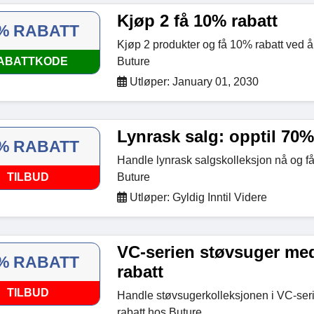
Kjøp 2 få 10% rabatt
% RABATT
Kjøp 2 produkter og få 10% rabatt ved 
ABATTKODE
Buture
Utløper: January 01, 2030
Lynrask salg: opptil 70%
% RABATT
Handle lynrask salgskolleksjon nå og få
TILBUD
Buture
Utløper: Gyldig Inntil Videre
VC-serien støvsuger med
% RABATT
rabatt
TILBUD
Handle støvsugerkolleksjonen i VC-seri
rabatt hos Buture