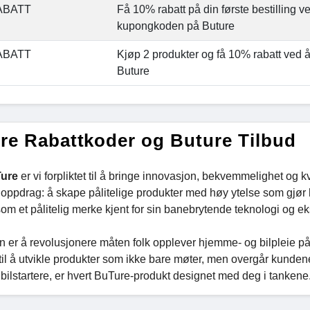
ABATT
Få 10% rabatt på din første bestilling v
kupongkoden på Buture
ABATT
Kjøp 2 produkter og få 10% rabatt ved 
Buture
re Rabattkoder og Buture Tilbud
ure
er vi forpliktet til å bringe innovasjon, bekvemmelighet og kv
t oppdrag: å skape pålitelige produkter med høy ytelse som gjør
om et pålitelig merke kjent for sin banebrytende teknologi og e
n er å revolusjonere måten folk opplever hjemme- og bilpleie på. Vi
til å utvikle produkter som ikke bare møter, men overgår kundenes
 bilstartere, er hvert BuTure-produkt designet med deg i tankene