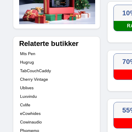
10
R
Relaterte butikker
Mts Pen
70
Hugrug
TabCouchCaddy
Cherry Vintage
Ublives
Luxvindu
Cvlife
55
eCowhides
Cowinaudio
Phomemo