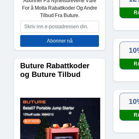
Abonner På Nyhetsbrevene Våre
For å Motta Rabattkoder Og Andre
R
Tilbud Fra Buture.
Abonner nå
10
R
Buture Rabattkoder
og Buture Tilbud
10
R