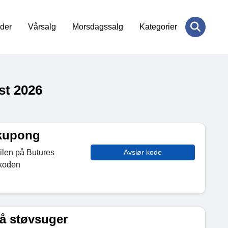
der
Vårsalg
Morsdagssalg
Kategorier
st 2026
tkupong
bilen på Butures
Avslør kode
 koden
å støvsuger