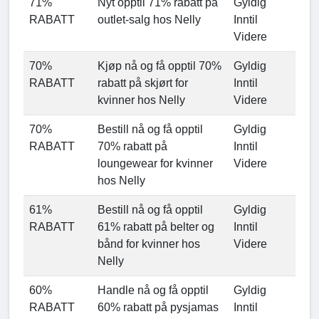
71%
Nyt opptil 71% rabatt på
Gyldig
RABATT
outlet-salg hos Nelly
Inntil
Videre
70%
Kjøp nå og få opptil 70%
Gyldig
RABATT
rabatt på skjørt for
Inntil
kvinner hos Nelly
Videre
70%
Bestill nå og få opptil
Gyldig
RABATT
70% rabatt på
Inntil
loungewear for kvinner
Videre
hos Nelly
61%
Bestill nå og få opptil
Gyldig
RABATT
61% rabatt på belter og
Inntil
bånd for kvinner hos
Videre
Nelly
60%
Handle nå og få opptil
Gyldig
RABATT
60% rabatt på pysjamas
Inntil