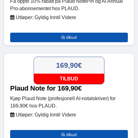
Få opptil 10% rabatt på Plaud NotePin og AI Annual
Pro-abonnementet hos PLAUD.
Utløper: Gyldig Inntil Videre
få tilbud
169,90€
TILBUD
Plaud Note for 169,90€
Kjøp Plaud Note (profesjonell AI-notatskriver) for
169,90€ hos PLAUD.
Utløper: Gyldig Inntil Videre
få tilbud