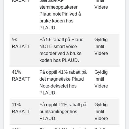
RABATT
bærbare AI-
Inntil
stemmeopptakeren
Videre
Plaud notePin ved å
bruke koden hos
PLAUD.
5€
Få 5€ rabatt på Plaud
Gyldig
RABATT
NOTE smart voice
Inntil
recorder ved å bruke
Videre
koden hos PLAUD.
41%
Få opptil 41% rabatt på
Gyldig
RABATT
det magnetiske Plaud
Inntil
Note-dekselet hos
Videre
PLAUD.
11%
Få opptil 11% rabatt på
Gyldig
RABATT
buntsamlinger hos
Inntil
PLAUD.
Videre