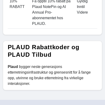
10%
Få opptil 10% rabatt på
Gyldig
RABATT
Plaud NotePin og AI
Inntil
Annual Pro-
Videre
abonnementet hos
PLAUD.
PLAUD Rabattkoder og
PLAUD Tilbud
Plaud
bygger neste generasjons
etterretningsinfrastruktur og grensesnitt for å fange
opp, utvinne og bruke etterretning fra virkelige
interaksjoner.