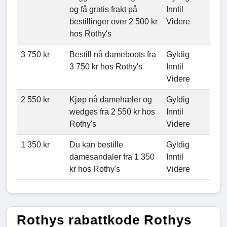
og få gratis frakt på
Inntil
bestillinger over 2 500 kr
Videre
hos Rothy's
3 750 kr
Bestill nå dameboots fra
Gyldig
3 750 kr hos Rothy's
Inntil
Videre
2 550 kr
Kjøp nå damehæler og
Gyldig
wedges fra 2 550 kr hos
Inntil
Rothy's
Videre
1 350 kr
Du kan bestille
Gyldig
damesandaler fra 1 350
Inntil
kr hos Rothy's
Videre
Rothys rabattkode Rothys