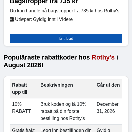
Bagstropper fra 735 kr
Du kan handle nå bagstropper fra 735 kr hos Rothy's
Utløper: Gyldig Inntil Videre
få tilbud
Populäraste rabattkoder hos
Rothy's
i
August 2026!
Rabatt
Beskrivningen
Går ut den
upp till
10%
Bruk koden og få 10%
December
RABATT
rabatt på din første
31, 2026
bestilling hos Rothy's
Gratis frakt
Legg inn bestillingen din
Gyldig