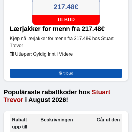
217.48€
TILBUD
Lærjakker for menn fra 217.48€
Kjøp nå lærjakker for menn fra 217.48€ hos Stuart
Trevor
Utløper: Gyldig Inntil Videre
få tilbud
Populäraste rabattkoder hos
Stuart
Trevor
i August 2026!
Rabatt
Beskrivningen
Går ut den
upp till