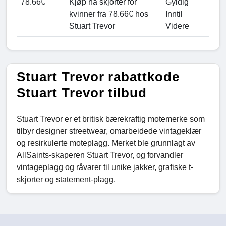
78.66€
Kjøp nå skjorter for
Gyldig
kvinner fra 78.66€ hos
Inntil
Stuart Trevor
Videre
Stuart Trevor rabattkode
Stuart Trevor tilbud
Stuart Trevor er et britisk bærekraftig motemerke som
tilbyr designer streetwear, omarbeidede vintageklær
og resirkulerte moteplagg. Merket ble grunnlagt av
AllSaints-skaperen Stuart Trevor, og forvandler
vintageplagg og råvarer til unike jakker, grafiske t-
skjorter og statement-plagg.