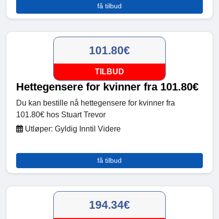
få tilbud
101.80€
TILBUD
Hettegensere for kvinner fra 101.80€
Du kan bestille nå hettegensere for kvinner fra
101.80€ hos Stuart Trevor
Utløper: Gyldig Inntil Videre
få tilbud
194.34€