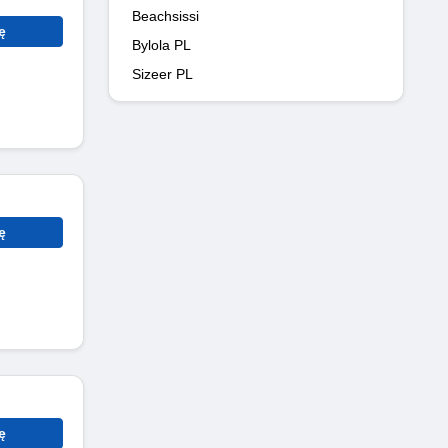
Beachsissi
ę
Bylola PL
Sizeer PL
ę
ę