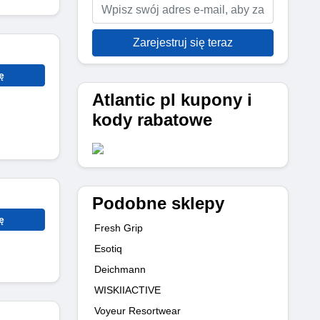
Zarejestruj się teraz
ę
Atlantic pl kupony i
kody rabatowe
Podobne sklepy
ę
Fresh Grip
Esotiq
Deichmann
WISKIIACTIVE
Voyeur Resortwear