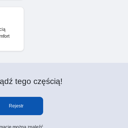
cią
mfort
ądź tego częścią!
Rejestr
formacje można znaleźć