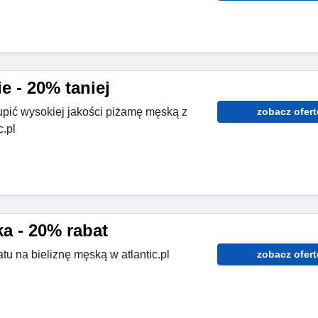
e - 20% taniej
upić wysokiej jakości piżamę męską z
zobacz ofert
c.pl
a - 20% rabat
tu na bieliznę męską w atlantic.pl
zobacz ofert