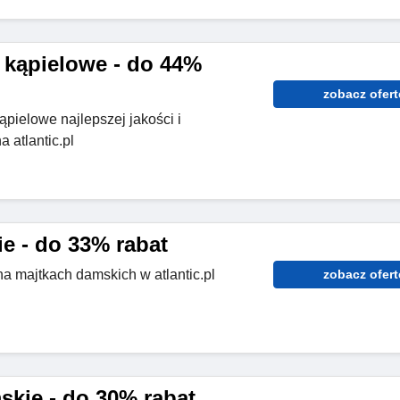
e kąpielowe - do 44%
zobacz ofert
ąpielowe najlepszej jakości i
 atlantic.pl
e - do 33% rabat
 majtkach damskich w atlantic.pl
zobacz ofert
skie - do 30% rabat