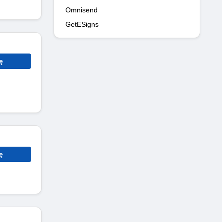
Omnisend
GetESigns
ę
ę