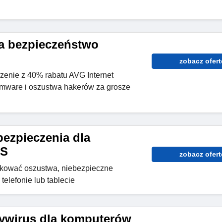
a bezpieczeństwo
zobacz ofert
zenie z 40% rabatu AVG Internet
omware i oszustwa hakerów za grosze
bezpieczenia dla
OS
zobacz ofert
lokować oszustwa, niebezpieczne
 telefonie lub tablecie
ywirus dla komputerów