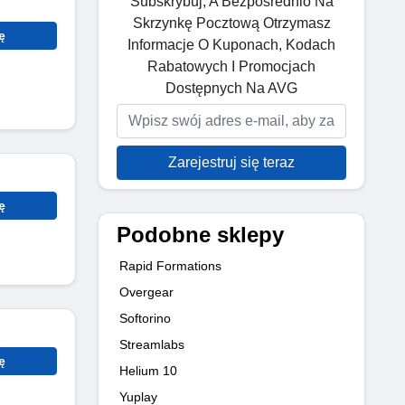
Subskrybuj, A Bezpośrednio Na
Skrzynkę Pocztową Otrzymasz
ę
Informacje O Kuponach, Kodach
Rabatowych I Promocjach
Dostępnych Na AVG
Zarejestruj się teraz
ę
Podobne sklepy
Rapid Formations
Overgear
Softorino
Streamlabs
ę
Helium 10
Yuplay