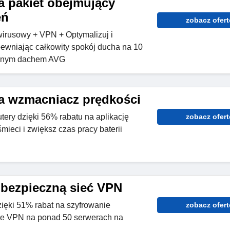
a pakiet obejmujący
eń
zobacz ofert
irusowy + VPN + Optymalizuj i
ewniając całkowity spokój ducha na 10
ednym dachem AVG
a wzmacniacz prędkości
ry dzięki 56% rabatu na aplikację
zobacz ofert
ieci i zwiększ czas pracy baterii
 bezpieczną sieć VPN
zięki 51% rabat na szyfrowanie
zobacz ofert
e VPN na ponad 50 serwerach na