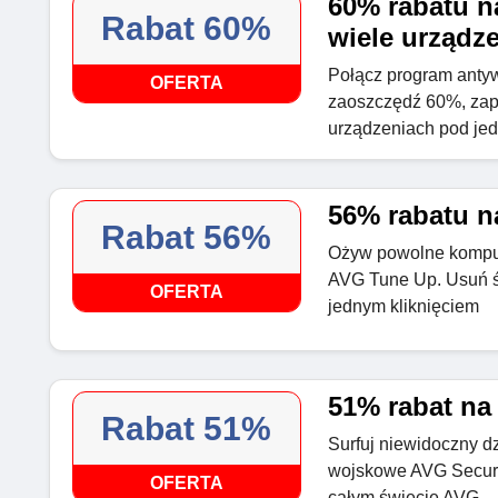
60% rabatu n
Rabat 60%
wiele urządz
Połącz program antyw
OFERTA
zaoszczędź 60%, zap
urządzeniach pod j
56% rabatu n
Rabat 56%
Ożyw powolne kompute
AVG Tune Up. Usuń śm
OFERTA
jednym kliknięciem
51% rabat na
Rabat 51%
Surfuj niewidoczny d
wojskowe AVG Secur
OFERTA
całym świecie AVG