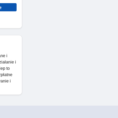
ę
ne i
iałanie i
ep to
płatne
anie i