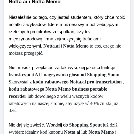
Notta.ai i Notta Memo
Niezależnie od tego, czy jesteś studentem, który chce robić 
notatki z wykładów, liderem biznesowym potrzebującym 
rzetelnych protokołów ze spotkań, czy też 
międzynarodową firmą zajmującą się treściami 
Notta.ai
 i 
Notta Memo
 to coś, czego nie 
wielojęzycznymi, 
możesz przegapić.
Nie musisz przepłacać za tak wysokiej jakości funkcje 
transkrypcji AI
 i 
nagrywania głosu od Shopping Spout
 . 
Skorzystaj z 
kodu rabatowego Notta.ai pro transcription
 , 
kodu rabatowego Notta Memo business portable 
recorder
 lub dowolnego z wielu ważnych kodów 
rabatowych na naszej stronie, aby uzyskać 40% zniżki już 
dziś.
Shopping Spout
 już dziś, 
Nie daj się zwieść. Wpadnij do 
wybierz idealny kod kuponu 
Notta.ai
 lub 
Notta Memo
 i 