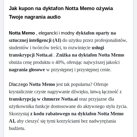
Jak kupon na dyktafon Notta Memo ożywia 
Twoje nagrania audio
dyktafon oparty na 
Notta Memo
 , elegancki i modny 
sztucznej inteligencji (AI)
 do użytku przez profesjonalistów, 
studentów i twórców treści, to rozwinięcie 
usługi 
transkrypcji Notta.ai
 . 
Zniżka na dyktafon Notta Memo
obniża cenę produktu o 40%, oferując najwyższej jakości 
nagrania głosowe
 w przystępnej i przystępnej cenie.
Notta Memo
 jest tak popularna? Oferuje 
Dlaczego 
krystalicznie czyste nagrywanie dźwięku, łatwą łączność z 
transkrypcją w chmurze Notta.ai
 oraz przyjazne dla 
użytkownika funkcje dostosowane do aktywnego stylu życia. 
Skorzystaj 
z kodu rabatowego na dyktafon Notta Memo 
AI,
 aby cieszyć się tymi korzyściami bez nadwyrężania 
budżetu.