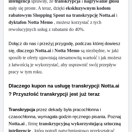
inteligencji
 sprawiły, że 
transkrypcja
 i 
nagrywanie głosu
stały się proste. A teraz, dzięki 
ekskluzywnym kodom 
rabatowym Shopping Spout na transkrypcję Notta.ai
 i 
dyktafon Notta Memo
 , możesz korzystać z tych 
rewolucyjnych usług z rabatami do 40%.
Dołącz do nas i przeżyj przygodę, podczas której dowiesz 
Notta.ai
 i 
Notta Memo
 są niezbędne, w jaki 
się, dlaczego 
sposób te oferty ujawniają niesamowitą wartość i jak możesz 
z łatwością je wykorzystać, aby usprawnić swój przepływ 
pracy w tym roku.
Dlaczego kupon na usługę transkrypcji Notta.ai 
? Przyszłość transkrypcji jest już teraz
Transkrypcja
 przez dekady była pracochłonna i 
czasochłonna, wymagała godzin ręcznego pisania. Poznaj 
Notta.ai
 , firmę 
transkrypcyjną wykorzystującą sztuczną 
inteligencję
 , która potrafi natychmiastowo przekształcać 