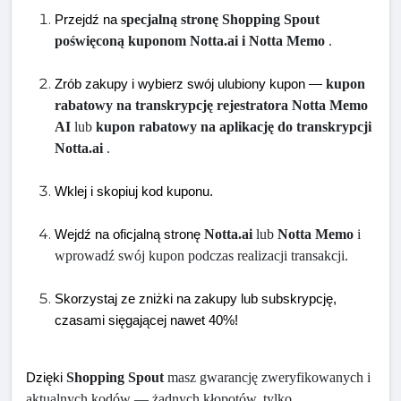
specjalną stronę Shopping Spout 
Przejdź na 
poświęconą kuponom Notta.ai i Notta Memo
 .
kupon 
Zrób zakupy i wybierz swój ulubiony kupon — 
rabatowy na transkrypcję rejestratora Notta Memo 
AI
 lub 
kupon rabatowy na aplikację do transkrypcji 
Notta.ai
 .
Wklej i skopiuj kod kuponu.
Notta.ai
 lub 
Notta Memo
 i 
Wejdź na oficjalną stronę 
wprowadź swój kupon podczas realizacji transakcji.
Skorzystaj ze zniżki na zakupy lub subskrypcję, 
czasami sięgającej nawet 40%!
Shopping Spout
 masz gwarancję zweryfikowanych i 
Dzięki 
aktualnych kodów — żadnych kłopotów, tylko 