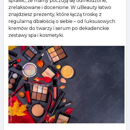
sprawić, że mamy poczują się odmłodzone,
zrelaksowane i docenione. W uBeauty łatwo
znajdziesz prezenty, które łączą troskę z
regularną dbałością o siebie – od luksusowych
kremów do twarzy i serum po dekadenckie
zestawy spa i kosmetyki.