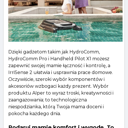
Dzięki gadżetom takim jak HydroComm,
HydroComm Pro i Handheld Pilot X1 możesz
zapewnić swojej mamie łączność i kontrolę, a
IrriSense 2 ułatwia i usprawnia prace domowe.
Oczywiście, szeroki wybór komponentów i
akcesoriów wzbogaci każdy prezent. Wybór
produktu AIper to wyraz troski, kreatywności i
zaangażowania; to technologiczna
niespodzianka, którą Twoja mama doceni i
pokocha każdego dnia.
Podaruj mamie komfort i wygodę. To