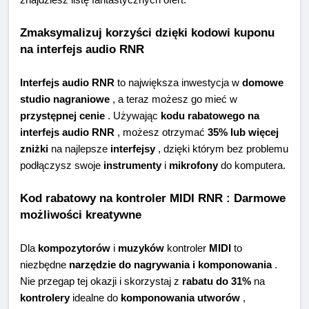
znajdziesz listę fantastycznych ofert:
Zmaksymalizuj korzyści dzięki kodowi kuponu
na interfejs audio RNR
Interfejs audio RNR
to największa inwestycja w
domowe
studio nagraniowe
, a teraz możesz go mieć w
przystępnej cenie
. Używając
kodu rabatowego na
interfejs audio RNR
, możesz otrzymać
35% lub więcej
zniżki
na najlepsze
interfejsy
, dzięki którym bez problemu
podłączysz swoje
instrumenty
i
mikrofony
do komputera.
Kod rabatowy na kontroler MIDI RNR : Darmowe
możliwości kreatywne
Dla
kompozytorów
i
muzyków
kontroler
MIDI
to
niezbędne
narzędzie do nagrywania i komponowania
.
Nie przegap tej okazji i skorzystaj z
rabatu do 31%
na
kontrolery
idealne do
komponowania utworów
,