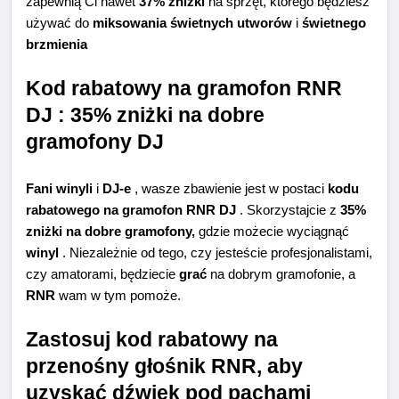
zapewnią Ci nawet
37% zniżki
na sprzęt, którego będziesz
używać do
miksowania świetnych utworów
i
świetnego
brzmienia
Kod rabatowy na gramofon RNR
DJ : 35% zniżki na dobre
gramofony DJ
Fani winyli
i
DJ-e
, wasze zbawienie jest w postaci
kodu
rabatowego na gramofon RNR DJ
. Skorzystajcie z
35%
zniżki na dobre gramofony,
gdzie możecie wyciągnąć
winyl
. Niezależnie od tego, czy jesteście profesjonalistami,
czy amatorami, będziecie
grać
na dobrym gramofonie, a
RNR
wam w tym pomoże.
Zastosuj kod rabatowy na
przenośny głośnik RNR, aby
uzyskać dźwięk pod pachami