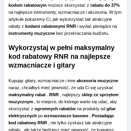
kodom rabatowym
możesz skorzystać z
rabatu do 37%
na najlepsze instrumenty, wzmacniacze i akcesoria. W tym
artykule pokażemy Ci, jak wykorzystać tak atrakcyjne
rabaty z
kodami rabatowymi RNR
i wydać pieniądze na
instrumenty muzyczne
bez przekraczania budżetu.
Wykorzystaj w pełni maksymalny
kod rabatowy RNR na najlepsze
wzmacniacze i gitary
Kupując gitary, wzmacniacze i inne
akcesoria muzyczne
naraz, chciałbyś mieć pewność, że uda Ci się uzyskać
maksymalny rabat
.
RNR
, najlepszy
sklep ze sprzętem
muzycznym
, to miejsce, do którego warto się udać, aby
skorzystać z
ogromnych rabatów
na produkty od
gitar
elektrycznych
po
wzmacniacze basowe . Posiadając
kod rabatowy RNR
, nie tylko zyskasz tak atrakcyjne
rabaty , ale także będziesz mieć pewność, że kupujesz