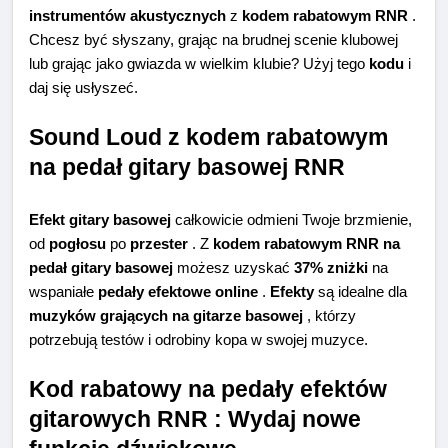
instrumentów akustycznych
z
kodem rabatowym RNR
.
Chcesz być słyszany, grając na brudnej scenie klubowej
lub grając jako gwiazda w wielkim klubie? Użyj tego
kodu
i
daj się usłyszeć.
Sound Loud z kodem rabatowym
na pedał gitary basowej RNR
Efekt gitary basowej
całkowicie odmieni Twoje brzmienie,
od
pogłosu
po
przester
. Z
kodem rabatowym RNR na
pedał gitary basowej
możesz uzyskać
37% zniżki
na
wspaniałe
pedały efektowe online
.
Efekty
są idealne dla
muzyków grających na gitarze basowej
, którzy
potrzebują testów i odrobiny kopa w swojej muzyce.
Kod rabatowy na pedały efektów
gitarowych RNR : Wydaj nowe