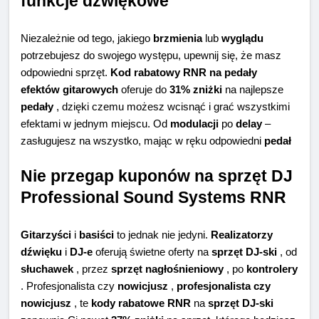
funkcje dźwiękowe
Niezależnie od tego, jakiego
brzmienia
lub
wyglądu
potrzebujesz do swojego występu, upewnij się, że masz
odpowiedni sprzęt.
Kod rabatowy RNR na pedały
efektów gitarowych
oferuje do
31% zniżki
na najlepsze
pedały
, dzięki czemu możesz wcisnąć i grać wszystkimi
efektami w jednym miejscu. Od
modulacji
po
delay
–
zasługujesz na wszystko, mając w ręku odpowiedni
pedał
Nie przegap kuponów na sprzęt DJ
Professional Sound Systems RNR
Gitarzyści
i
basiści
to jednak nie jedyni.
Realizatorzy
dźwięku
i
DJ-e
oferują świetne oferty na
sprzęt DJ-ski
, od
słuchawek
, przez
sprzęt nagłośnieniowy
, po
kontrolery
. Profesjonalista czy
nowicjusz
,
profesjonalista czy
nowicjusz
, te
kody rabatowe RNR
na
sprzęt DJ-ski