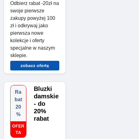
Odbierz rabat -20zł na
swoje pierwsze
zakupy powyżej 100
zł i odkrywaj jako
pierwsza nowe
kolekcje i oferty
specjalne w naszym
sklepie.
zobacz ofertę
Bluzki
Ra
damskie
bat
- do
20
20%
%
rabat
OFER
TA