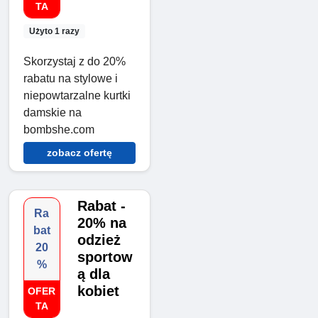
TA
Użyto 1 razy
Skorzystaj z do 20%
rabatu na stylowe i
niepowtarzalne kurtki
damskie na
bombshe.com
zobacz ofertę
Rabat -
Ra
20% na
bat
odzież
20
sportow
%
ą dla
kobiet
OFER
TA