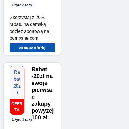
Użyto 2 razy
Skorzystaj z 20%
rabatu na damską
odzież sportową na
bombshe.com
zobacz ofertę
Rabat
Ra
-20zł na
bat
swoje
20z
pierwsz
ł
e
zakupy
OFER
TA
powyżej
100 zł
Użyto 1 razy