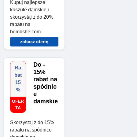
Kupuj najlepsze
koszule damskie i
skorzystaj z do 20%
rabatu na
bombshe.com
zobacz ofertę
Do -
Ra
15%
bat
rabat na
15
spódnic
%
e
damskie
OFER
TA
Skorzystaj z do 15%
rabatu na spódnice