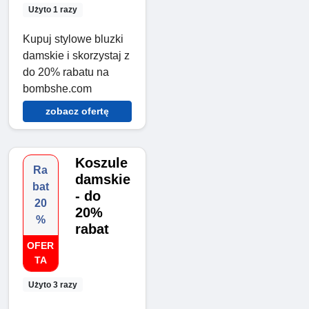
Użyto 1 razy
Kupuj stylowe bluzki
damskie i skorzystaj z
do 20% rabatu na
bombshe.com
zobacz ofertę
Koszule
Ra
damskie
bat
- do
20
20%
%
rabat
OFER
TA
Użyto 3 razy