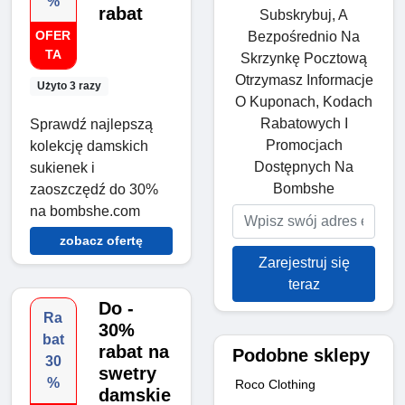
%
rabat
Subskrybuj, A
OFER
Bezpośrednio Na
TA
Skrzynkę Pocztową
Otrzymasz Informacje
Użyto 3 razy
O Kuponach, Kodach
Rabatowych I
Sprawdź najlepszą
Promocjach
kolekcję damskich
Dostępnych Na
sukienek i
Bombshe
zaoszczędź do 30%
na bombshe.com
zobacz ofertę
Zarejestruj się
teraz
Do -
Ra
30%
bat
rabat na
Podobne sklepy
30
swetry
%
Roco Clothing
damskie