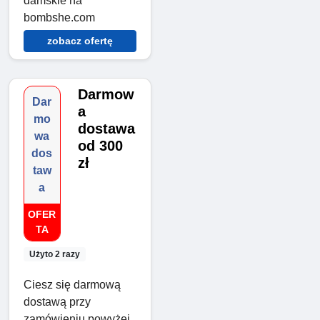
damskie na
bombshe.com
zobacz ofertę
Darmow
Dar
a
mo
dostawa
wa
od 300
dos
zł
taw
a
OFER
TA
Użyto 2 razy
Ciesz się darmową
dostawą przy
zamówieniu powyżej