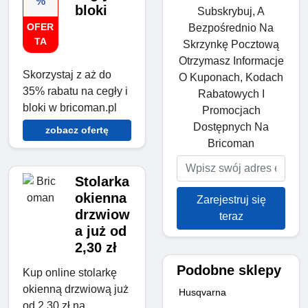
%
bloki
Subskrybuj, A
OFER
Bezpośrednio Na
TA
Skrzynkę Pocztową
Otrzymasz Informacje
Skorzystaj z aż do
O Kuponach, Kodach
35% rabatu na cegły i
Rabatowych I
bloki w bricoman.pl
Promocjach
Dostępnych Na
zobacz ofertę
Bricoman
Stolarka
okienna
Zarejestruj się
drzwiow
teraz
a już od
2,30 zł
Podobne sklepy
Kup online stolarkę
okienną drzwiową już
Husqvarna
od 2,30 zł na