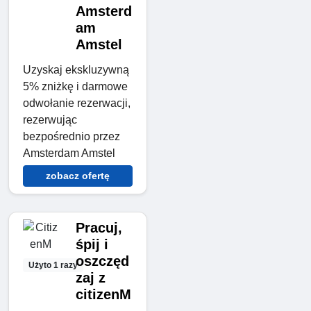
Amsterd
am
Amstel
Uzyskaj ekskluzywną
5% zniżkę i darmowe
odwołanie rezerwacji,
rezerwując
bezpośrednio przez
Amsterdam Amstel
zobacz ofertę
Pracuj,
śpij i
oszczęd
Użyto 1 razy
zaj z
citizenM