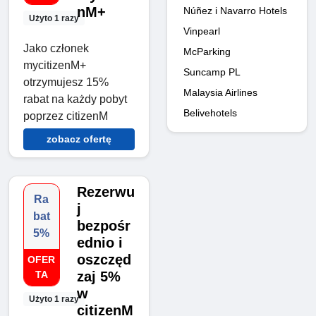
nM+
Núñez i Navarro Hotels
Użyto 1 razy
Vinpearl
Jako członek
McParking
mycitizenM+
Suncamp PL
otrzymujesz 15%
Malaysia Airlines
rabat na każdy pobyt
Belivehotels
poprzez citizenM
zobacz ofertę
Rezerwu
Ra
j
bat
bezpośr
5%
ednio i
oszczęd
OFER
TA
zaj 5%
w
Użyto 1 razy
citizenM