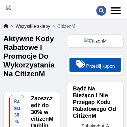
Wszystkie sklepy
CitizenM
Aktywne Kody
Rabatowe I
Promocje Do
Wykorzystania
Prześlij kupon
Na CitizenM
Bądź Na
Bieżąco I Nie
Zaoszcz
Przegap Kodu
Ra
ędź do
Rabatowego Od
bat
30% w
CitizenM
30
citizenM
%
Dublin
Subskrybuj, A