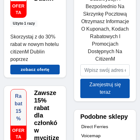
OFER
Bezpośrednio Na
TA
Skrzynkę Pocztową
Otrzymasz Informacje
Użyto 1 razy
O Kuponach, Kodach
Rabatowych I
Skorzystaj z do 30%
Promocjach
rabat w nowym hotelu
Dostępnych Na
citizenM Dublin
CitizenM
poprzez
zobacz ofertę
Zarejestruj się
teraz
Zawsze
Ra
15%
bat
rabat
15
dla
Podobne sklepy
%
członkó
Direct Ferries
w
OFER
Voicemap
TA
mycitize