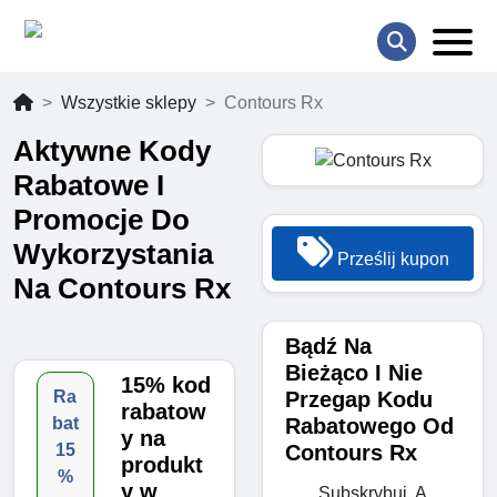
Wszystkie sklepy
Contours Rx
Aktywne Kody
Rabatowe I
Promocje Do
Wykorzystania
Prześlij kupon
Na Contours Rx
Bądź Na
Bieżąco I Nie
15% kod
Przegap Kodu
Ra
rabatow
Rabatowego Od
bat
y na
Contours Rx
15
produkt
%
y w
Subskrybuj, A