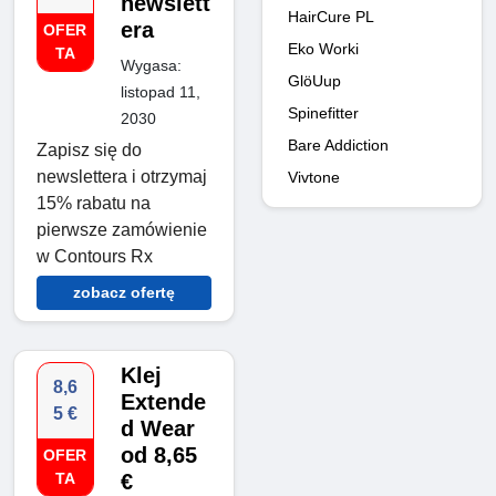
newslett
HairCure PL
era
OFER
Eko Worki
TA
Wygasa:
GlöUup
listopad 11,
Spinefitter
2030
Bare Addiction
Zapisz się do
newslettera i otrzymaj
Vivtone
15% rabatu na
pierwsze zamówienie
w Contours Rx
zobacz ofertę
Klej
8,6
Extende
5 €
d Wear
od 8,65
OFER
TA
€