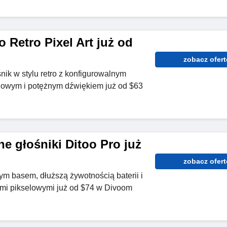
o Retro Pixel Art już od
zobacz ofert
ik w stylu retro z konfigurowalnym
lowym i potężnym dźwiękiem już od $63
 głośniki Ditoo Pro już
zobacz ofert
m basem, dłuższą żywotnością baterii i
mi pikselowymi już od $74 w Divoom