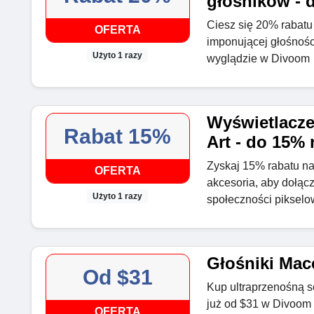
głośników - 
Ciesz się 20% rabatu 
OFERTA
imponującej głośności
Użyto 1 razy
wyglądzie w Divoom
Wyświetlacze
Rabat 15%
Art - do 15% 
Zyskaj 15% rabatu n
OFERTA
akcesoria, aby dołąc
Użyto 1 razy
społeczności piksel
Głośniki Macc
Od $31
Kup ultraprzenośną s
już od $31 w Divoom
OFERTA