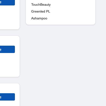
ę
TouchBeauty
Greenled PL
Ashampoo
ę
ę