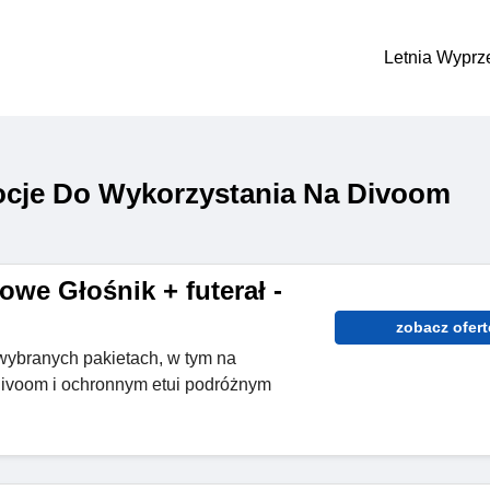
Letnia Wyprz
cje Do Wykorzystania Na Divoom
owe Głośnik + futerał -
zobacz ofert
ybranych pakietach, w tym na
Divoom i ochronnym etui podróżnym