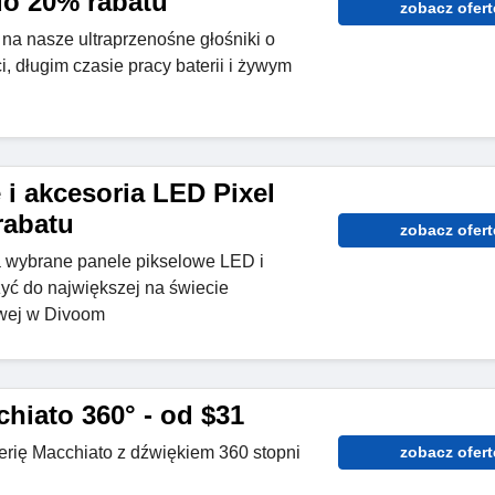
do 20% rabatu
zobacz ofert
na nasze ultraprzenośne głośniki o
, długim czasie pracy baterii i żywym
 i akcesoria LED Pixel
rabatu
zobacz ofert
a wybrane panele pikselowe LED i
zyć do największej na świecie
owej w Divoom
hiato 360° - od $31
erię Macchiato z dźwiękiem 360 stopni
zobacz ofert