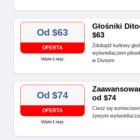
Głośniki Dito
Od $63
$63
Zdobądź kultowy głośn
OFERTA
wyświetlaczem pikse
Użyto 1 razy
w Divoom
Zaawansowane
Od $74
od $74
Ciesz się wzmocniony
OFERTA
żywymi wyświetlacza
Użyto 1 razy