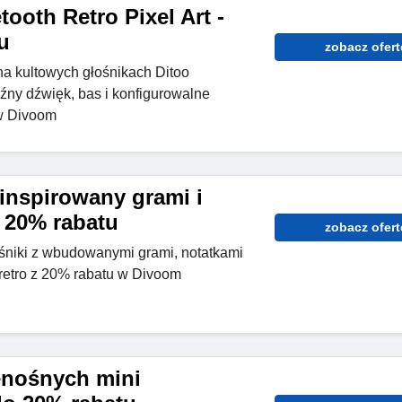
tooth Retro Pixel Art -
u
zobacz ofert
a kultowych głośnikach Ditoo
ny dźwięk, bas i konfigurowalne
w Divoom
 inspirowany grami i
- 20% rabatu
zobacz ofert
śniki z wbudowanymi grami, notatkami
 retro z 20% rabatu w Divoom
enośnych mini