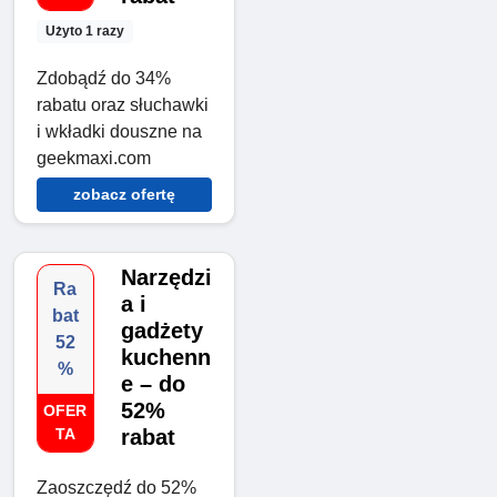
Użyto 1 razy
Zdobądź do 34%
rabatu oraz słuchawki
i wkładki douszne na
geekmaxi.com
zobacz ofertę
Narzędzi
Ra
a i
bat
gadżety
52
kuchenn
%
e – do
52%
OFER
TA
rabat
Zaoszczędź do 52%