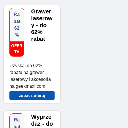
Grawer
Ra
laserow
bat
y - do
62
62%
%
rabat
OFER
TA
Uzyskaj do 62%
rabatu na grawer
laserowy i akcesoria
na geekmaxi.com
zobacz ofertę
Wyprze
Ra
daż - do
bat