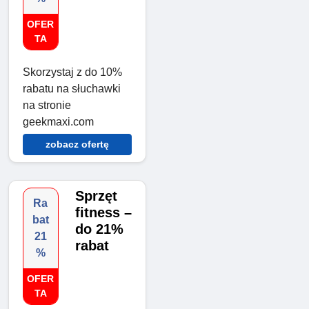
OFER
TA
Skorzystaj z do 10%
rabatu na słuchawki
na stronie
geekmaxi.com
zobacz ofertę
Sprzęt
Ra
fitness –
bat
do 21%
21
rabat
%
OFER
TA