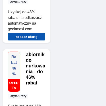
Użyto 1 razy
Uzyskaj do 43%
rabatu na odkurzacz
automatyczny na
geekmaxi.com
zobacz ofertę
Zbiornik
Ra
do
bat
nurkowa
46
nia - do
%
46%
rabat
OFER
TA
Użyto 1 razy