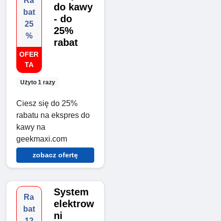
Ra
do kawy
bat
- do
25
25%
%
rabat
OFER
TA
Użyto 1 razy
Ciesz się do 25%
rabatu na ekspres do
kawy na
geekmaxi.com
zobacz ofertę
System
Ra
elektrow
bat
ni
12