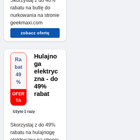
Skorzystaj z do 46%
rabatu na butlę do
nurkowania na stronie
geekmaxi.com
zobacz ofertę
Hulajno
Ra
ga
bat
elektryc
49
zna - do
%
49%
rabat
OFER
TA
Użyto 1 razy
Skorzystaj z do 49%
rabatu na hulajnogę
elektryczną na stronie