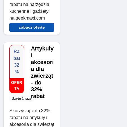
rabatu na narzędzia
kuchenne i gadżety
na geekmaxi.com
zobacz ofertę
Artykuły
Ra
i
bat
akcesori
32
a dla
%
zwierząt
- do
OFER
TA
32%
rabat
Użyto 1 razy
Skorzystaj z do 32%
rabatu na artykuły i
akcesoria dla zwierząt