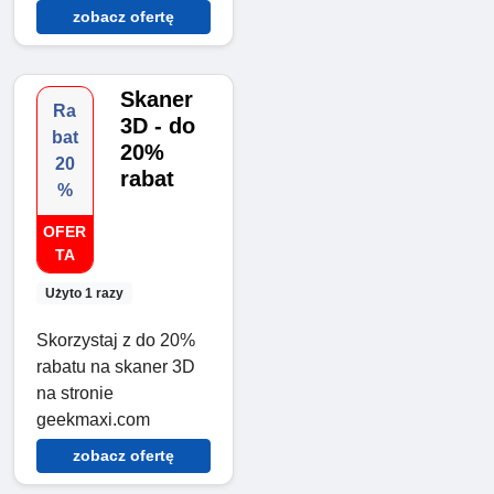
zobacz ofertę
Skaner
Ra
3D - do
bat
20%
20
rabat
%
OFER
TA
Użyto 1 razy
Skorzystaj z do 20%
rabatu na skaner 3D
na stronie
geekmaxi.com
zobacz ofertę