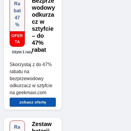
Bezprze
Ra
wodowy
bat
odkurza
47
cz w
%
sztyfcie
– do
OFER
TA
47%
rabat
Użyto 1 razy
Skorzystaj z do 47%
rabatu na
bezprzewodowy
odkurzacz w sztyfcie
na geekmaxi.com
zobacz ofertę
Zestaw
Ra
baterii -