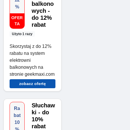
balkono
%
wych -
do 12%
OFER
TA
rabat
Użyto 1 razy
Skorzystaj z do 12%
rabatu na system
elektrowni
balkonowych na
stronie geekmaxi.com
zobacz ofertę
Słuchaw
Ra
ki - do
bat
10%
10
rabat
%