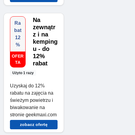
Na
Ra
zewnątr
bat
z i na
12
kemping
%
u - do
12%
OFER
TA
rabat
Użyto 1 razy
Uzyskaj do 12%
rabatu na zajęcia na
świeżym powietrzu i
biwakowanie na
stronie geekmaxi.com
zobacz ofertę