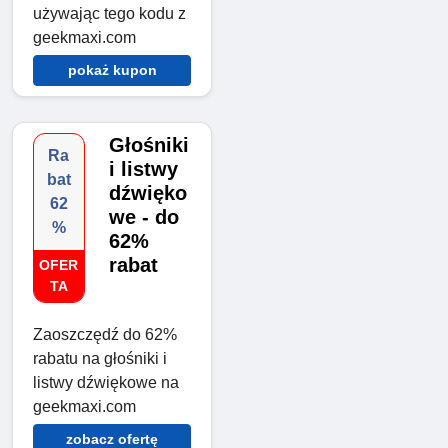
używając tego kodu z
geekmaxi.com
pokaż kupon
Głośniki
Ra
i listwy
bat
dźwięko
62
we - do
%
62%
rabat
OFER
TA
Zaoszczędź do 62%
rabatu na głośniki i
listwy dźwiękowe na
geekmaxi.com
zobacz ofertę