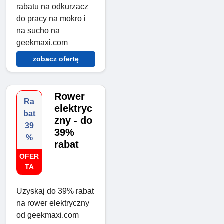
rabatu na odkurzacz
do pracy na mokro i
na sucho na
geekmaxi.com
zobacz ofertę
Rower
Ra
elektryc
bat
zny - do
39
39%
%
rabat
OFER
TA
Uzyskaj do 39% rabat
na rower elektryczny
od geekmaxi.com