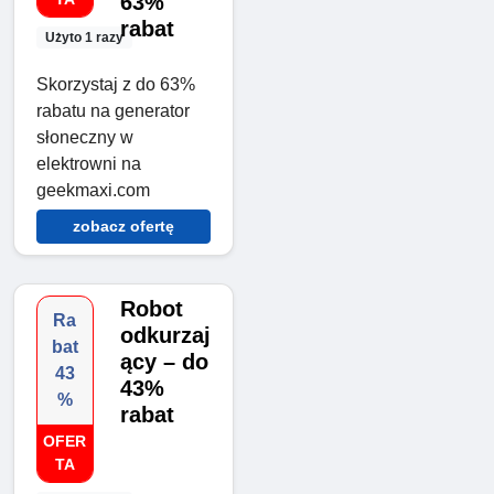
63%
rabat
Użyto 1 razy
Skorzystaj z do 63%
rabatu na generator
słoneczny w
elektrowni na
geekmaxi.com
zobacz ofertę
Robot
Ra
odkurzaj
bat
ący – do
43
43%
%
rabat
OFER
TA