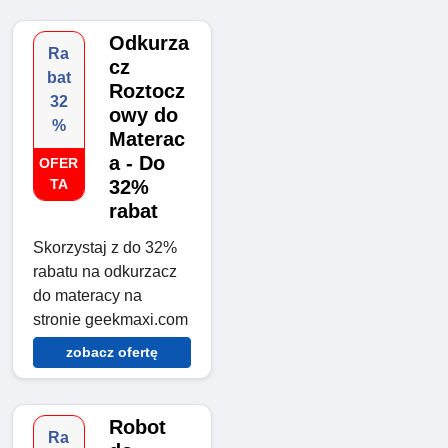
Odkurza
Ra
cz
bat
Roztocz
32
owy do
%
Materac
a - Do
OFER
TA
32%
rabat
Skorzystaj z do 32%
rabatu na odkurzacz
do materacy na
stronie geekmaxi.com
zobacz ofertę
Robot
Ra