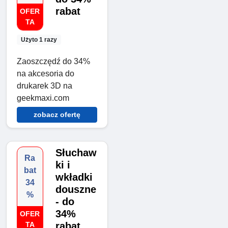
rabat
OFER
TA
Użyto 1 razy
Zaoszczędź do 34%
na akcesoria do
drukarek 3D na
geekmaxi.com
zobacz ofertę
Słuchaw
Ra
ki i
bat
wkładki
34
douszne
%
- do
34%
OFER
TA
rabat