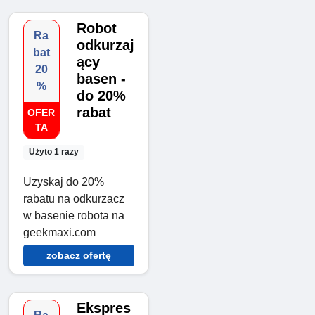
Robot
Ra
odkurzaj
bat
ący
20
basen -
%
do 20%
rabat
OFER
TA
Użyto 1 razy
Uzyskaj do 20%
rabatu na odkurzacz
w basenie robota na
geekmaxi.com
zobacz ofertę
Ekspres