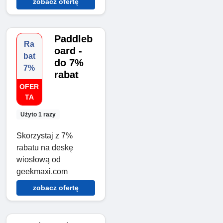
zobacz ofertę
Paddleb
Ra
oard -
bat
do 7%
7%
rabat
OFER
TA
Użyto 1 razy
Skorzystaj z 7%
rabatu na deskę
wiosłową od
geekmaxi.com
zobacz ofertę