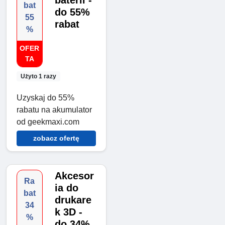
bat
do 55%
55
rabat
%
OFER
TA
Użyto 1 razy
Uzyskaj do 55%
rabatu na akumulator
od geekmaxi.com
zobacz ofertę
Akcesor
Ra
ia do
bat
drukare
34
k 3D -
%
do 34%