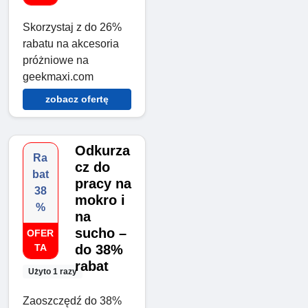
Skorzystaj z do 26%
rabatu na akcesoria
próżniowe na
geekmaxi.com
zobacz ofertę
Odkurza
Ra
cz do
bat
pracy na
38
mokro i
%
na
sucho –
OFER
TA
do 38%
rabat
Użyto 1 razy
Zaoszczędź do 38%