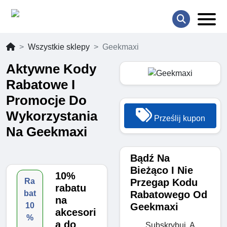
Wszystkie sklepy
Geekmaxi
Aktywne Kody
Rabatowe I
Promocje Do
Wykorzystania
Prześlij kupon
Na Geekmaxi
Bądź Na
Bieżąco I Nie
10%
Przegap Kodu
Ra
rabatu
Rabatowego Od
bat
na
Geekmaxi
10
akcesori
%
a do
Subskrybuj, A