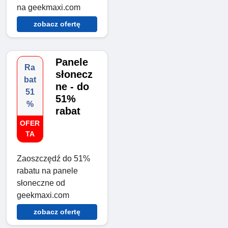
na geekmaxi.com
zobacz ofertę
Panele
Ra
słonecz
bat
ne - do
51
51%
%
rabat
OFER
TA
Zaoszczędź do 51%
rabatu na panele
słoneczne od
geekmaxi.com
zobacz ofertę