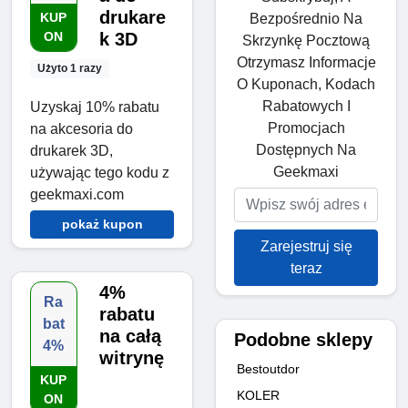
drukare
KUP
Bezpośrednio Na
ON
k 3D
Skrzynkę Pocztową
Otrzymasz Informacje
Użyto 1 razy
O Kuponach, Kodach
Rabatowych I
Uzyskaj 10% rabatu
Promocjach
na akcesoria do
Dostępnych Na
drukarek 3D,
Geekmaxi
używając tego kodu z
geekmaxi.com
pokaż kupon
Zarejestruj się
teraz
4%
Ra
rabatu
bat
na całą
Podobne sklepy
4%
witrynę
Bestoutdor
KUP
KOLER
ON