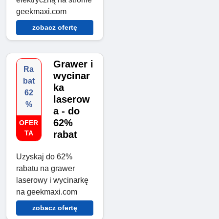
geekmaxi.com
zobacz ofertę
Grawer i
Ra
wycinar
bat
ka
62
laserow
%
a - do
62%
OFER
TA
rabat
Uzyskaj do 62%
rabatu na grawer
laserowy i wycinarkę
na geekmaxi.com
zobacz ofertę