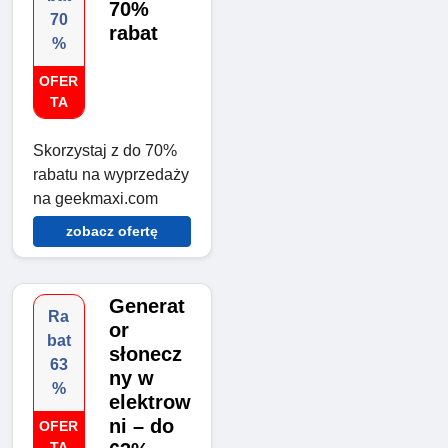
70%
70
rabat
%
OFER
TA
Skorzystaj z do 70%
rabatu na wyprzedaży
na geekmaxi.com
zobacz ofertę
Generat
Ra
or
bat
słonecz
63
ny w
%
elektrow
ni – do
OFER
TA