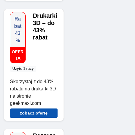
Drukarki
Ra
3D – do
bat
43%
43
rabat
%
OFER
TA
Użyto 1 razy
Skorzystaj z do 43%
rabatu na drukarki 3D
na stronie
geekmaxi.com
zobacz ofertę