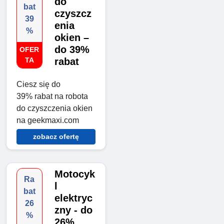
do
bat
czyszcz
39
enia
%
okien –
do 39%
OFER
TA
rabat
Ciesz się do
39% rabat na robota
do czyszczenia okien
na geekmaxi.com
zobacz ofertę
Motocyk
Ra
l
bat
elektryc
26
zny - do
%
26%