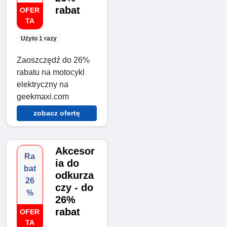
rabat
OFER
TA
Użyto 1 razy
Zaoszczędź do 26%
rabatu na motocykl
elektryczny na
geekmaxi.com
zobacz ofertę
Akcesor
Ra
ia do
bat
odkurza
26
czy - do
%
26%
rabat
OFER
TA