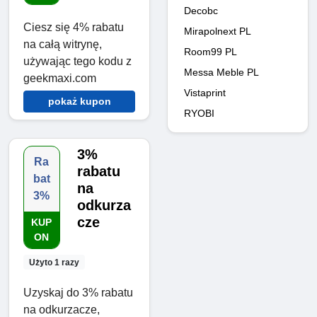
Decobc
Ciesz się 4% rabatu
Mirapolnext PL
na całą witrynę,
Room99 PL
używając tego kodu z
Messa Meble PL
geekmaxi.com
Vistaprint
pokaż kupon
RYOBI
3%
Ra
rabatu
bat
na
3%
odkurza
cze
KUP
ON
Użyto 1 razy
Uzyskaj do 3% rabatu
na odkurzacze,