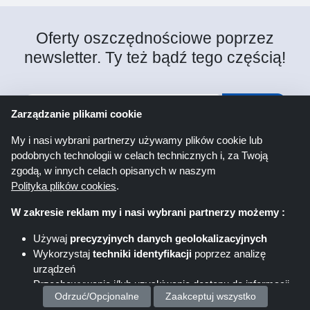
Oferty oszczędnościowe poprzez
newsletter. Ty też bądź tego częścią!
Rejestr
Zarządzanie plikami cookie
My i nasi wybrani partnerzy używamy plików cookie lub
Klikając „Zarejestruj się” rejestrujesz się do
podobnych technologii w celach technicznych i, za Twoją
newslettera Shoppingspout. Dalsze informacje
zgodą, w innych celach opisanych w naszym
można znaleźć w oświadczeniu o ochronie danych.
Polityka plików cookies
.
W zakresie reklam my i nasi wybrani partnerzy możemy :
Używaj
precyzyjnych danych geolokalizacyjnych
Śledź
nas na
Wykorzystaj
techniki identyfikacji
poprzez analizę
urządzeń
Przechowywanie i/lub uzyskiwanie dostępu do informacji
Odrzuć/Opcjonalne
Zaakceptuj wszystko
na urządzeniu