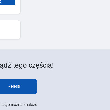
ę
ądź tego częścią!
Rejestr
formacje można znaleźć