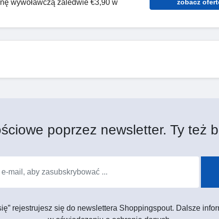
enę wywoławczą zaledwie €3,90 w
zobacz ofert
ściowe poprzez newsletter. Ty też b
 się” rejestrujesz się do newslettera Shoppingspout. Dalsze in