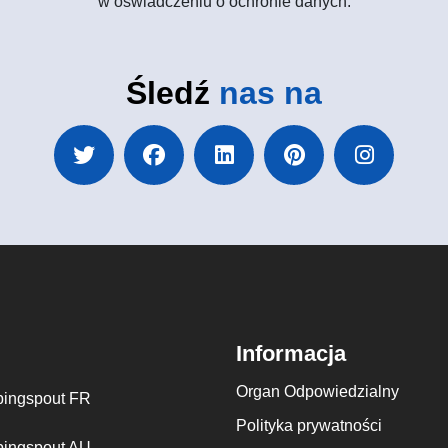
w oświadczeniu o ochronie danych.
Śledź
nas na
Informacja
Organ Odpowiedzialny
ingspout FR
Polityka prywatności
ingspout AU