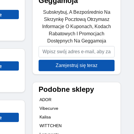
Geggamoja
Subskrybuj, A Bezpośrednio Na
ę
Skrzynkę Pocztową Otrzymasz
Informacje O Kuponach, Kodach
Rabatowych I Promocjach
Dostępnych Na Geggamoja
Zarejestruj się teraz
ę
Podobne sklepy
ADOR
Vibecurve
Kalisa
ę
WITTCHEN