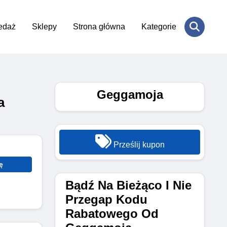
edaż
Sklepy
Strona główna
Kategorie
Geggamoja
a
Prześlij kupon
ę
Bądź Na Bieżąco I Nie
Przegap Kodu
Rabatowego Od