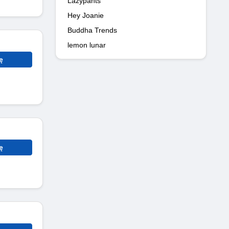
Lazypants
Hey Joanie
Buddha Trends
lemon lunar
ę
ę