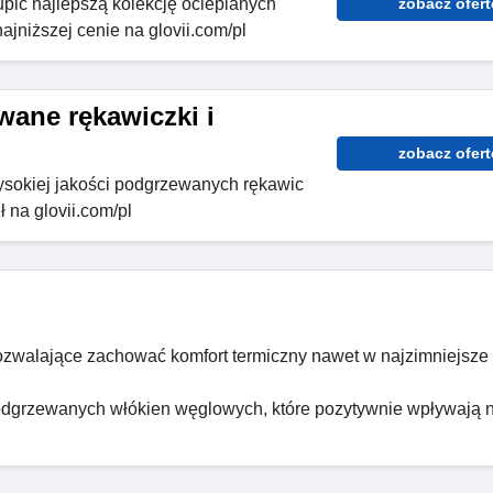
upić najlepszą kolekcję ocieplanych
zobacz ofert
najniższej cenie na glovii.com/pl
ane rękawiczki i
zobacz ofert
sokiej jakości podgrzewanych rękawic
ł na glovii.com/pl
ozwalające zachować komfort termiczny nawet w najzimniejsze
 podgrzewanych włókien węglowych, które pozytywnie wpływają 