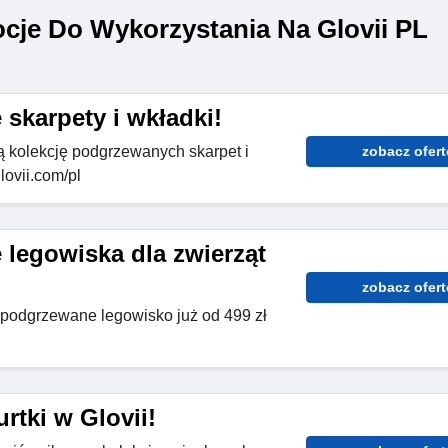
je Do Wykorzystania Na Glovii PL
skarpety i wkładki!
 kolekcję podgrzewanych skarpet i
zobacz ofert
lovii.com/pl
legowiska dla zwierząt
zobacz ofert
 podgrzewane legowisko już od 499 zł
rtki w Glovii!