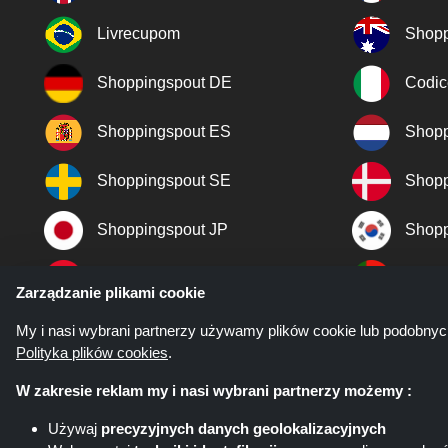
Livrecupom
Shopp
Shoppingspout DE
Codic
Shoppingspout ES
Shopp
Shoppingspout SE
Shopp
Shoppingspout JP
Shopp
Shoppingspout TR
Shopp
Zarządzanie plikami cookie
Shoppingspout NO
My i nasi wybrani partnerzy używamy plików cookie lub podobnyc
Polityka plików cookies
.
W zakresie reklam my i nasi wybrani partnerzy możemy :
Używaj
precyzyjnych danych geolokalizacyjnych