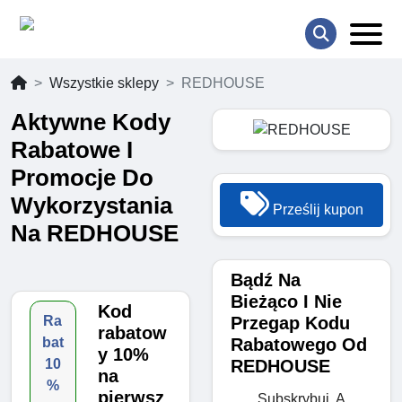
Wszystkie sklepy
REDHOUSE
Aktywne Kody
Rabatowe I
Promocje Do
Wykorzystania
Prześlij kupon
Na REDHOUSE
Bądź Na
Bieżąco I Nie
Kod
Przegap Kodu
Ra
rabatow
Rabatowego Od
bat
y 10%
REDHOUSE
10
na
%
pierwsz
Subskrybuj, A