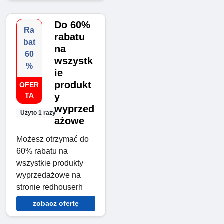
Do 60%
Ra
rabatu
bat
na
60
wszystk
%
ie
produkt
OFER
TA
y
wyprzed
Użyto 1 razy
ażowe
Możesz otrzymać do
60% rabatu na
wszystkie produkty
wyprzedażowe na
stronie redhouserh
zobacz ofertę