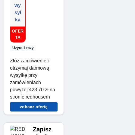
wy
sył
ka
OFER
TA
Użyto 1 razy
Złóż zamówienie i
otrzymaj darmową
wysyłkę przy
zamówieniach
powyżej 423,70 zł na
stronie redhouserh
zobacz ofertę
Zapisz