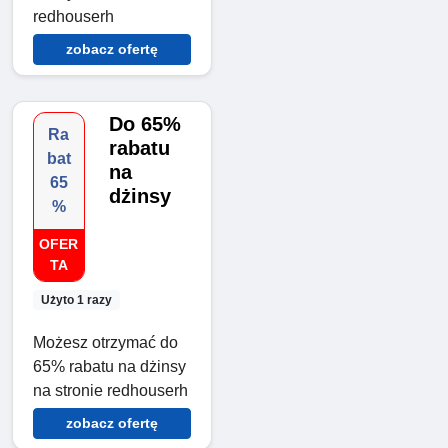
redhouserh
zobacz ofertę
Do 65%
Ra
rabatu
bat
na
65
dżinsy
%
OFER
TA
Użyto 1 razy
Możesz otrzymać do
65% rabatu na dżinsy
na stronie redhouserh
zobacz ofertę