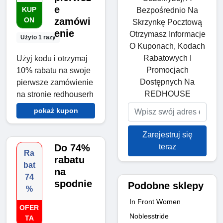
e
KUP
Bezpośrednio Na
ON
zamówi
Skrzynkę Pocztową
enie
Otrzymasz Informacje
Użyto 1 razy
O Kuponach, Kodach
Rabatowych I
Użyj kodu i otrzymaj
Promocjach
10% rabatu na swoje
Dostępnych Na
pierwsze zamówienie
REDHOUSE
na stronie redhouserh
pokaż kupon
Zarejestruj się
teraz
Do 74%
Ra
rabatu
bat
na
74
spodnie
Podobne sklepy
%
In Front Women
OFER
Noblesstride
TA