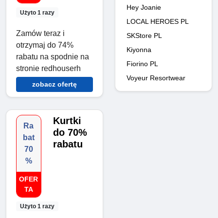
Hey Joanie
Użyto 1 razy
LOCAL HEROES PL
Zamów teraz i
SKStore PL
otrzymaj do 74%
Kiyonna
rabatu na spodnie na
Fiorino PL
stronie redhouserh
Voyeur Resortwear
zobacz ofertę
Kurtki
Ra
do 70%
bat
rabatu
70
%
OFER
TA
Użyto 1 razy