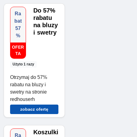
Do 57%
Ra
rabatu
bat
na bluzy
57
i swetry
%
OFER
TA
Użyto 1 razy
Otrzymaj do 57%
rabatu na bluzy i
swetry na stronie
redhouserh
zobacz ofertę
Koszulki
Ra