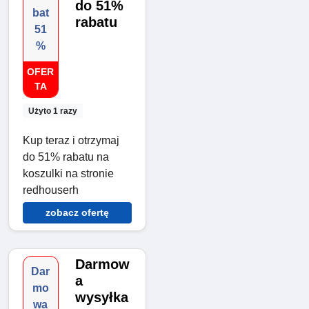
do 51%
bat
rabatu
51
%
OFER
TA
Użyto 1 razy
Kup teraz i otrzymaj
do 51% rabatu na
koszulki na stronie
redhouserh
zobacz ofertę
Darmow
Dar
a
mo
wysyłka
wa