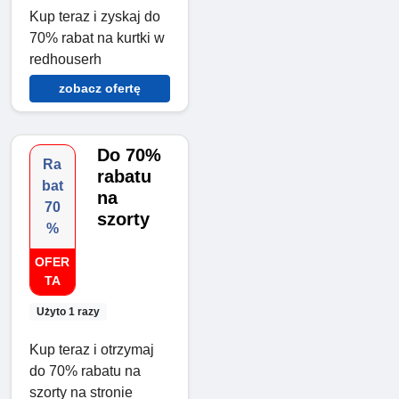
Kup teraz i zyskaj do
70% rabat na kurtki w
redhouserh
zobacz ofertę
Do 70%
Ra
rabatu
bat
na
70
szorty
%
OFER
TA
Użyto 1 razy
Kup teraz i otrzymaj
do 70% rabatu na
szorty na stronie