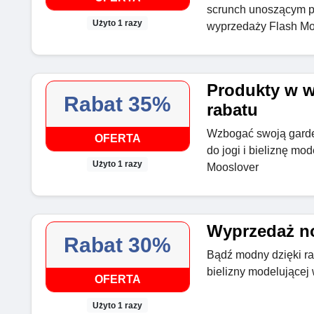
scrunch unoszącym po
Użyto 1 razy
wyprzedaży Flash Mo
Produkty w w
Rabat 35%
rabatu
Wzbogać swoją garde
OFERTA
do jogi i bieliznę m
Użyto 1 razy
Mooslover
Wyprzedaż no
Rabat 30%
Bądź modny dzięki r
bielizny modelującej
OFERTA
Użyto 1 razy