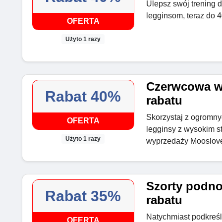
Ulepsz swój trening 
legginsom, teraz do
OFERTA
Użyto 1 razy
Czerwcowa w
Rabat 40%
rabatu
Skorzystaj z ogromn
OFERTA
legginsy z wysokim s
Użyto 1 razy
wyprzedaży Mooslov
Szorty podno
Rabat 35%
rabatu
Natychmiast podkreśl 
OFERTA