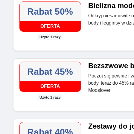
Bielizna mod
Rabat 50%
Odkryj niesamowite 
body i legginsy w dz
OFERTA
Użyto 1 razy
Bezszwowe b
Rabat 45%
Poczuj się pewnie i
body, teraz do 45% r
OFERTA
Mooslover
Użyto 1 razy
Zestawy do j
Rabat 40%