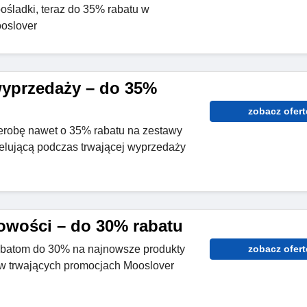
śladki, teraz do 35% rabatu w
oslover
yprzedaży – do 35%
zobacz ofert
robę nawet o 35% rabatu na zestawy
odelującą podczas trwającej wyprzedaży
wości – do 30% rabatu
abatom do 30% na najnowsze produkty
zobacz ofert
 w trwających promocjach Mooslover