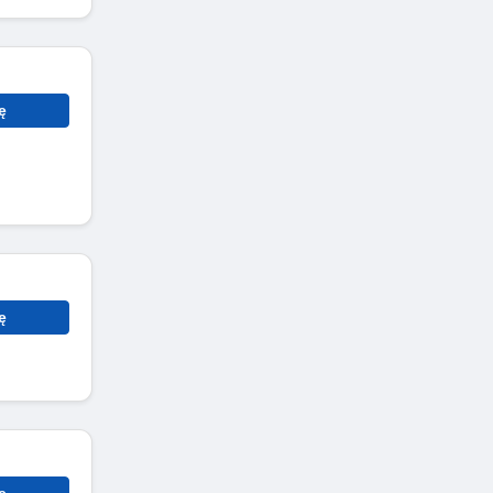
ę
ę
ę