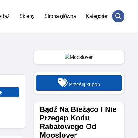
edaż
Sklepy
Strona główna
Kategorie
Prześlij kupon
ę
Bądź Na Bieżąco I Nie
Przegap Kodu
Rabatowego Od
Mooslover