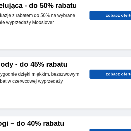
elująca - do 50% rabatu
okazje z rabatem do 50% na wybrane
zobacz ofert
iale wyprzedaży Mooslover
ody - do 45% rabatu
 wygodnie dzięki miękkim, bezszwowym
zobacz ofert
abat w czerwcowej wyprzedaży
ogi – do 40% rabatu