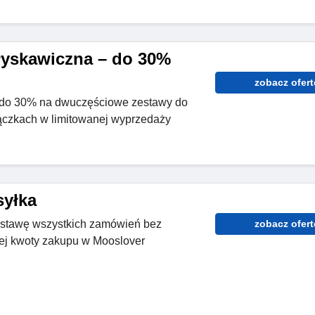
yskawiczna – do 30%
zobacz ofert
w do 30% na dwuczęściowe zestawy do
iączkach w limitowanej wyprzedaży
yłka
ostawę wszystkich zamówień bez
zobacz ofert
j kwoty zakupu w Mooslover