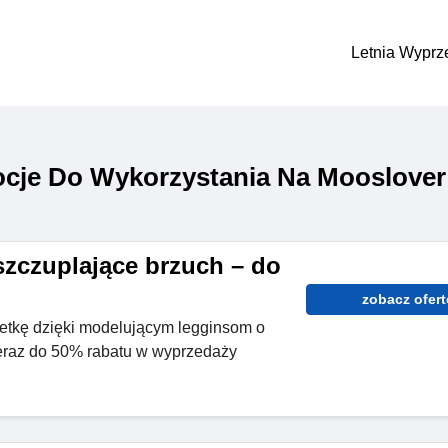
Letnia Wyprz
cje Do Wykorzystania Na Mooslover
zczuplające brzuch – do
zobacz ofert
etkę dzięki modelującym legginsom o
teraz do 50% rabatu w wyprzedaży