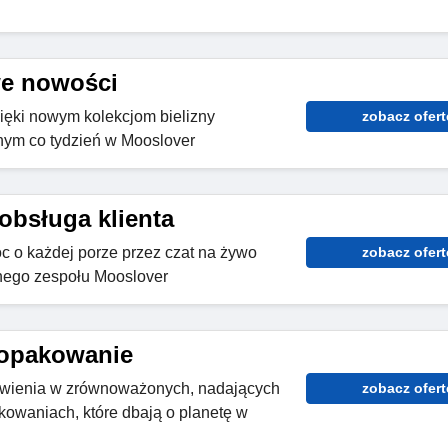
e nowości
ięki nowym kolekcjom bielizny
zobacz ofert
ym co tydzień w Mooslover
bsługa klienta
 o każdej porze przez czat na żywo
zobacz ofert
znego zespołu Mooslover
 opakowanie
wienia w zrównoważonych, nadających
zobacz ofert
kowaniach, które dbają o planetę w