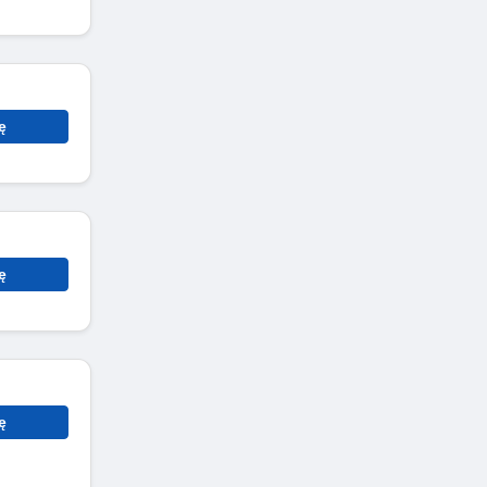
ę
ę
ę