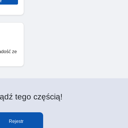
radość ze
ądź tego częścią!
Rejestr