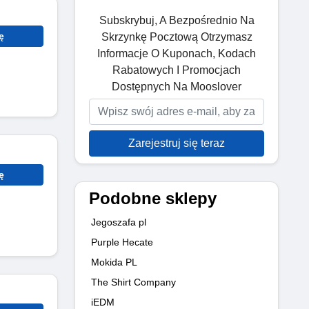
Subskrybuj, A Bezpośrednio Na
ę
Skrzynkę Pocztową Otrzymasz
Informacje O Kuponach, Kodach
Rabatowych I Promocjach
Dostępnych Na Mooslover
Zarejestruj się teraz
ę
Podobne sklepy
Jegoszafa pl
Purple Hecate
Mokida PL
The Shirt Company
iEDM