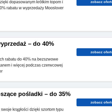
dzięki dopasowanym krótkim topom i
zobacz ofert
 40% rabatu w wyprzedaży Mooslover
yprzedaż – do 40%
zobacz ofert
ych rabatu do 40% na bezszwowe
tanem i więcej podczas czerwcowej
er
szące pośladki – do 35%
zobacz ofert
swoje krągłości dzięki szortom typu