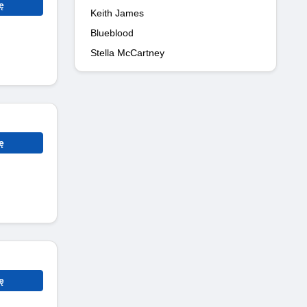
ę
Keith James
Blueblood
Stella McCartney
ę
ę