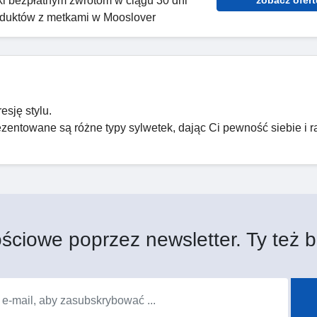
i bezpłatnym zwrotom w ciągu 30 dni
oduktów z metkami w Mooslover
esję stylu.
ezentowane są różne typy sylwetek, dając Ci pewność siebie i 
ściowe poprzez newsletter. Ty też b