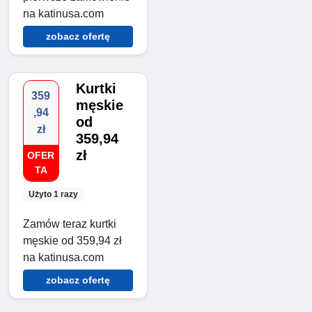
na katinusa.com
zobacz ofertę
Kurtki
359
męskie
,94
od
zł
359,94
zł
OFER
TA
Użyto 1 razy
Zamów teraz kurtki
męskie od 359,94 zł
na katinusa.com
zobacz ofertę