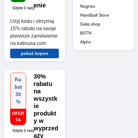
enie
Nugnes
Użyto 1 razy
Handball Store
Użyj kodu i otrzymaj
Gate.shop
15% rabatu na swoje
BSTN
pierwsze zamówienie
Alphx
na katinusa.com
pokaż kupon
30%
Ra
rabatu
bat
na
30
wszystk
%
ie
produkt
OFER
TA
y w
wyprzed
Użyto 1 razy
aży