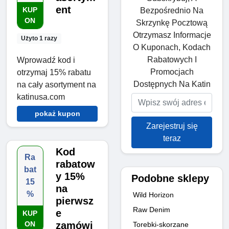
ent
KUP
Bezpośrednio Na
ON
Skrzynkę Pocztową
Otrzymasz Informacje
Użyto 1 razy
O Kuponach, Kodach
Rabatowych I
Wprowadź kod i
Promocjach
otrzymaj 15% rabatu
Dostępnych Na Katin
na cały asortyment na
katinusa.com
pokaż kupon
Zarejestruj się
teraz
Kod
Ra
rabatow
bat
y 15%
Podobne sklepy
15
na
%
Wild Horizon
pierwsz
Raw Denim
e
KUP
ON
zamówi
Torebki-skorzane