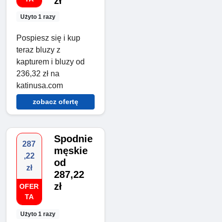
zł
Użyto 1 razy
Pospiesz się i kup
teraz bluzy z
kapturem i bluzy od
236,32 zł na
katinusa.com
zobacz ofertę
Spodnie
287
męskie
,22
od
zł
287,22
zł
OFER
TA
Użyto 1 razy