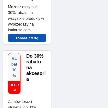
Możesz otrzymać
30% rabatu na
wszystkie produkty w
wyprzedaży na
katinusa.com
zobacz ofertę
Do 30%
Ra
rabatu
bat
na
30
akcesori
%
a
OFER
TA
Zamów teraz i
otrzymaj do 30%