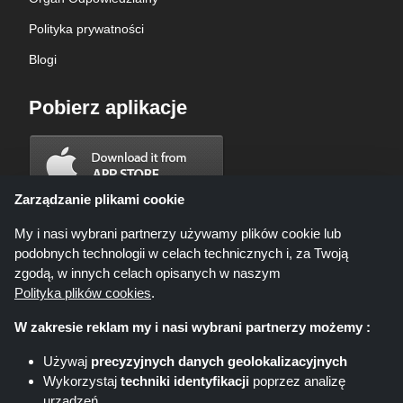
Polityka prywatności
Blogi
Pobierz aplikacje
Zarządzanie plikami cookie
My i nasi wybrani partnerzy używamy plików cookie lub
podobnych technologii w celach technicznych i, za Twoją
zgodą, w innych celach opisanych w naszym
Polityka plików cookies
.
W zakresie reklam my i nasi wybrani partnerzy możemy :
Używaj
precyzyjnych danych geolokalizacyjnych
Wykorzystaj
techniki identyfikacji
poprzez analizę
Shoppingspout.com/pl ani jego personel nie są zaangażowani, gdy
urządzeń
dokonujesz zakupu za pośrednictwem tych linków, Shoppingspout.com/pl