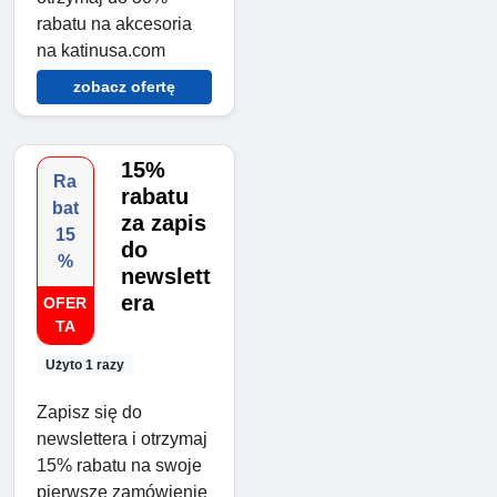
rabatu na akcesoria
na katinusa.com
zobacz ofertę
15%
Ra
rabatu
bat
za zapis
15
do
%
newslett
era
OFER
TA
Użyto 1 razy
Zapisz się do
newslettera i otrzymaj
15% rabatu na swoje
pierwsze zamówienie