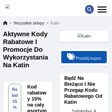
Wszystkie sklepy
Katin
Aktywne Kody
Rabatowe I
Promocje Do
Wykorzystania
Prześlij kupon
Na Katin
Bądź Na
Bieżąco I Nie
Kod
Przegap Kodu
Ra
rabatow
Rabatowego Od
bat
y 15%
Katin
15
na cały
%
asortym
Subskrybuj, A