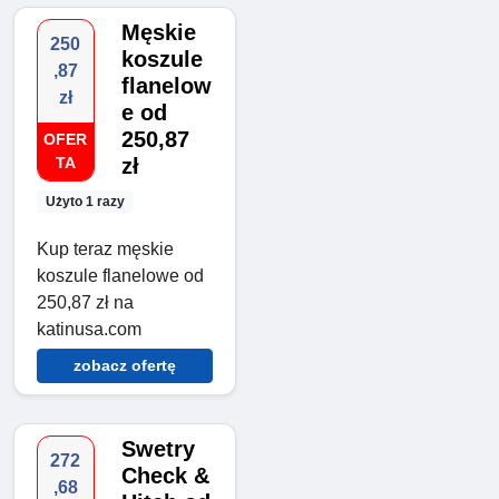
Męskie
250
koszule
,87
flanelow
zł
e od
250,87
OFER
TA
zł
Użyto 1 razy
Kup teraz męskie
koszule flanelowe od
250,87 zł na
katinusa.com
zobacz ofertę
Swetry
272
Check &
,68