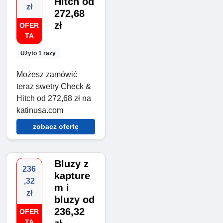
Hitch od
zł
272,68
zł
OFER
TA
Użyto 1 razy
Możesz zamówić
teraz swetry Check &
Hitch od 272,68 zł na
katinusa.com
zobacz ofertę
Bluzy z
236
kapture
,32
m i
zł
bluzy od
236,32
OFER
TA