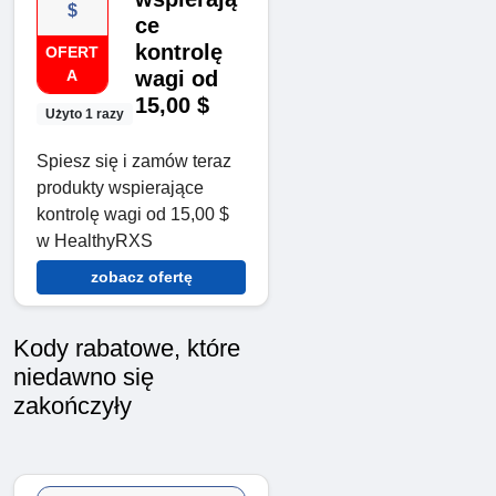
$
ce
kontrolę
OFERT
A
wagi od
15,00 $
Użyto 1 razy
Spiesz się i zamów teraz
produkty wspierające
kontrolę wagi od 15,00 $
w HealthyRXS
zobacz ofertę
Kody rabatowe, które
niedawno się
zakończyły