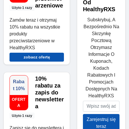
Od
arzeniowe
Użyto 1 razy
HealthyRXS
Subskrybuj, A
Zamów teraz i otrzymaj
Bezpośrednio Na
10% rabatu na wszystkie
Skrzynkę
produkty
Pocztową
przeciwstarzeniowe w
Otrzymasz
HealthyRXS
Informacje O
zobacz ofertę
Kuponach,
Kodach
Rabatowych I
10%
Raba
Promocjach
rabatu za
t 10%
Dostępnych Na
zapis do
HealthyRXS
newsletter
OFERT
A
a
Użyto 1 razy
Zarejestruj się
teraz
Zapisz się do newslettera i