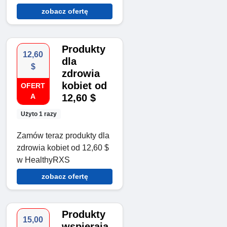
zobacz ofertę
Produkty
12,60
dla
$
zdrowia
kobiet od
OFERT
A
12,60 $
Użyto 1 razy
Zamów teraz produkty dla
zdrowia kobiet od 12,60 $
w HealthyRXS
zobacz ofertę
Produkty
15,00
wspierają