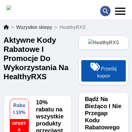
Wszystkie sklepy
HealthyRXS
Aktywne Kody
Rabatowe I
Promocje Do
Wykorzystania Na
Prześlij
HealthyRXS
kupon
Bądź Na
10%
Bieżąco I Nie
Raba
rabatu na
Przegap
t 10%
wszystkie
Kodu
produkty
OFERT
Rabatowego
A
przeciwst