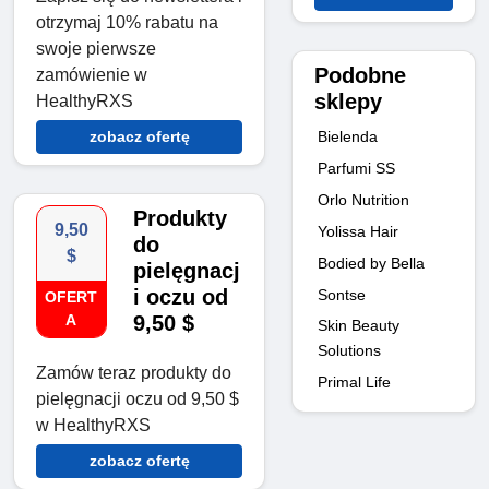
otrzymaj 10% rabatu na
swoje pierwsze
Podobne
zamówienie w
sklepy
HealthyRXS
zobacz ofertę
Bielenda
Parfumi SS
Orlo Nutrition
Produkty
9,50
Yolissa Hair
do
$
Bodied by Bella
pielęgnacj
i oczu od
Sontse
OFERT
A
9,50 $
Skin Beauty
Solutions
Zamów teraz produkty do
Primal Life
pielęgnacji oczu od 9,50 $
w HealthyRXS
zobacz ofertę