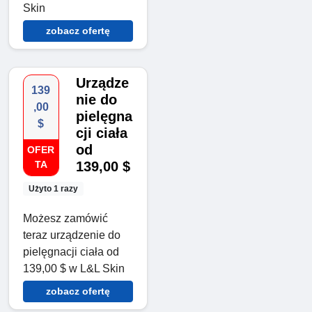
Skin
zobacz ofertę
Urządze
139
nie do
,00
pielęgna
$
cji ciała
od
OFER
TA
139,00 $
Użyto 1 razy
Możesz zamówić
teraz urządzenie do
pielęgnacji ciała od
139,00 $ w L&L Skin
zobacz ofertę