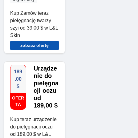
Kup Zamów teraz
pielęgnację twarzy i
szyi od 39,00 $ w L&L
Skin
zobacz ofertę
Urządze
189
nie do
,00
pielęgna
$
cji oczu
od
OFER
TA
189,00 $
Kup teraz urządzenie
do pielęgnacji oczu
od 189,00 $ w L&L