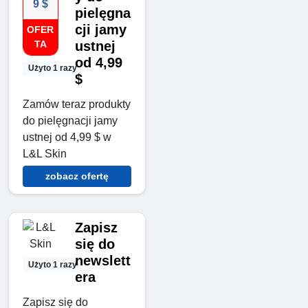
9 $
pielęgna
cji jamy
OFER
TA
ustnej
od 4,99
Użyto 1 razy
$
Zamów teraz produkty
do pielęgnacji jamy
ustnej od 4,99 $ w
L&L Skin
zobacz ofertę
Zapisz
się do
newslett
Użyto 1 razy
era
Zapisz się do