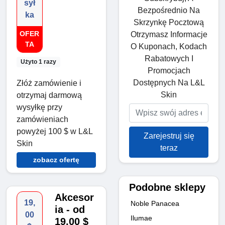
sył
Bezpośrednio Na
ka
Skrzynkę Pocztową
OFER
Otrzymasz Informacje
TA
O Kuponach, Kodach
Rabatowych I
Użyto 1 razy
Promocjach
Dostępnych Na L&L
Złóż zamówienie i
Skin
otrzymaj darmową
wysyłkę przy
zamówieniach
powyżej 100 $ w L&L
Zarejestruj się
Skin
teraz
zobacz ofertę
Podobne sklepy
Akcesor
19,
Noble Panacea
ia - od
00
Ilumae
19,00 $