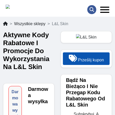
Wszystkie sklepy
L&L Skin
Aktywne Kody
Rabatowe I
Promocje Do
Wykorzystania
Prześlij kupon
Na L&L Skin
Bądź Na
Bieżąco I Nie
Darmow
Przegap Kodu
Dar
a
Rabatowego Od
mo
wysyłka
L&L Skin
wa
wy
Subskrybuj, A