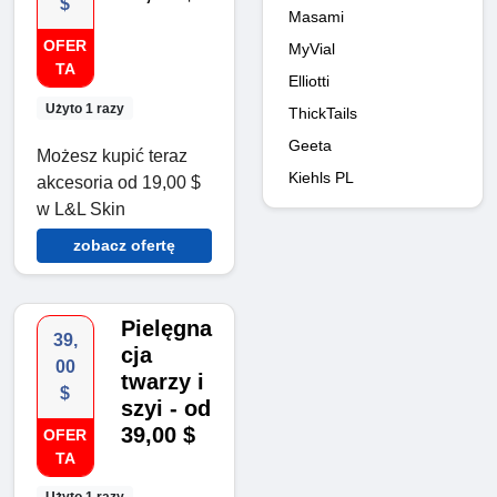
$
Masami
OFER
MyVial
TA
Elliotti
Użyto 1 razy
ThickTails
Geeta
Możesz kupić teraz
Kiehls PL
akcesoria od 19,00 $
w L&L Skin
zobacz ofertę
Pielęgna
39,
cja
00
twarzy i
$
szyi - od
39,00 $
OFER
TA
Użyto 1 razy