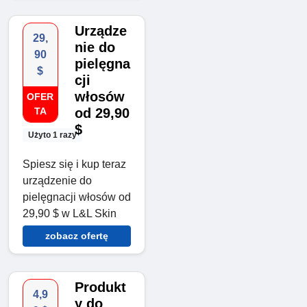
Urządze
29,
nie do
90
pielęgna
$
cji
włosów
OFER
TA
od 29,90
$
Użyto 1 razy
Spiesz się i kup teraz
urządzenie do
pielęgnacji włosów od
29,90 $ w L&L Skin
zobacz ofertę
Produkt
4,9
y do