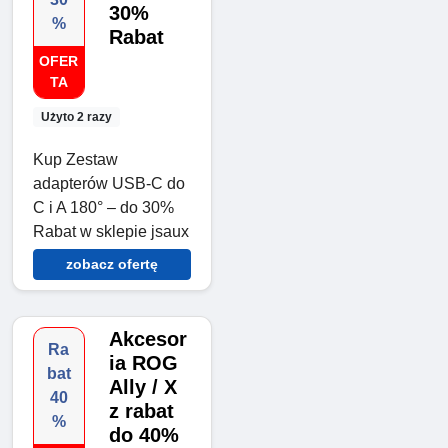
30%
%
Rabat
OFER
TA
Użyto 2 razy
Kup Zestaw
adapterów USB-C do
C i A 180° – do 30%
Rabat w sklepie jsaux
zobacz ofertę
Akcesor
Ra
ia ROG
bat
Ally / X
40
z rabat
%
do 40%