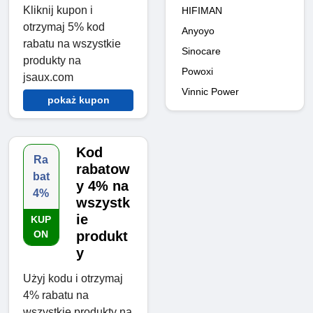
Kliknij kupon i
HIFIMAN
otrzymaj 5% kod
Anyoyo
rabatu na wszystkie
Sinocare
produkty na
Powoxi
jsaux.com
Vinnic Power
pokaż kupon
Kod
Ra
rabatow
bat
y 4% na
4%
wszystk
ie
KUP
ON
produkt
y
Użyj kodu i otrzymaj
4% rabatu na
wszystkie produkty na