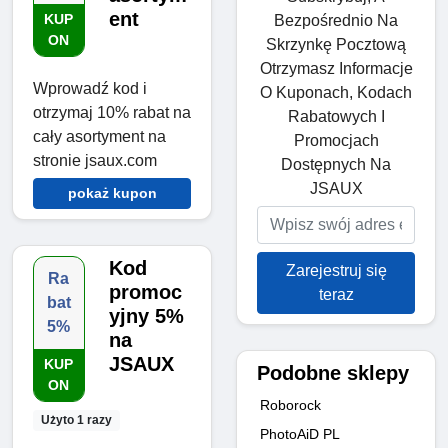
ent
KUP
Bezpośrednio Na
ON
Skrzynkę Pocztową
Otrzymasz Informacje
Wprowadź kod i
O Kuponach, Kodach
otrzymaj 10% rabat na
Rabatowych I
cały asortyment na
Promocjach
stronie jsaux.com
Dostępnych Na
JSAUX
pokaż kupon
Kod
Zarejestruj się
Ra
promoc
teraz
bat
yjny 5%
5%
na
JSAUX
KUP
Podobne sklepy
ON
Roborock
Użyto 1 razy
PhotoAiD PL