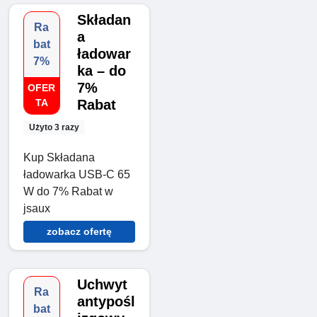
Składan
Ra
a
bat
ładowar
7%
ka – do
7%
OFER
TA
Rabat
Użyto 3 razy
Kup Składana
ładowarka USB-C 65
W do 7% Rabat w
jsaux
zobacz ofertę
Uchwyt
Ra
antypośl
bat