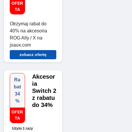
OFER
TA
Otrzymaj rabat do
40% na akcesoria
ROG Ally / X na
jsaux.com
zobacz ofertę
Akcesor
Ra
ia
bat
Switch 2
34
z rabatu
%
do 34%
OFER
TA
Użyto 1 razy