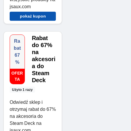
jsaux.com
pokaż kupon
Rabat
Ra
do 67%
bat
na
67
akcesori
%
a do
Steam
OFER
TA
Deck
Użyto 1 razy
Odwiedź sklep i
otrzymaj rabat do 67%
na akcesoria do
Steam Deck na
jsaux.com