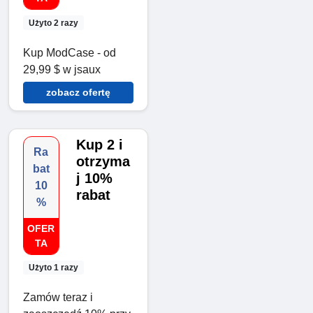
Użyto 2 razy
Kup ModCase - od
29,99 $ w jsaux
zobacz ofertę
Kup 2 i
Ra
otrzyma
bat
j 10%
10
rabat
%
OFER
TA
Użyto 1 razy
Zamów teraz i