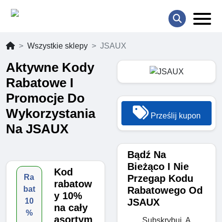
Wszystkie sklepy
JSAUX
Aktywne Kody
Rabatowe I
Promocje Do
Wykorzystania
Prześlij kupon
Na JSAUX
Bądź Na
Bieżąco I Nie
Kod
Przegap Kodu
Ra
rabatow
Rabatowego Od
bat
y 10%
JSAUX
10
na cały
%
asortym
Subskrybuj, A