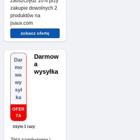
zaoszczędź 10% przy
zakupie dowolnych 2
produktów na
jsaux.com
zobacz ofertę
Darmow
Dar
a
mo
wysyłka
wa
wy
sył
ka
OFER
TA
Użyto 1 razy
Złóż zamówienie i