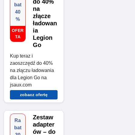
do 40%
bat
na
40
złącze
%
ładowan
ia
OFER
TA
Legion
Go
Kup teraz i
zaoszczędź do 40%
na złączu ładowania
dla Legion Go na
jsaux.com
zobacz ofertę
Zestaw
Ra
adapter
bat
ów – do
30