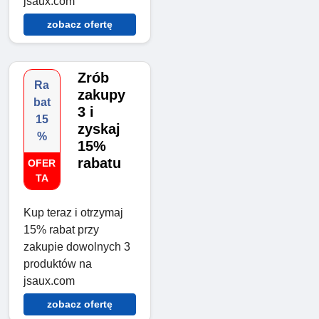
jsaux.com
zobacz ofertę
Zrób
Ra
zakupy
bat
3 i
15
zyskaj
%
15%
rabatu
OFER
TA
Kup teraz i otrzymaj
15% rabat przy
zakupie dowolnych 3
produktów na
jsaux.com
zobacz ofertę