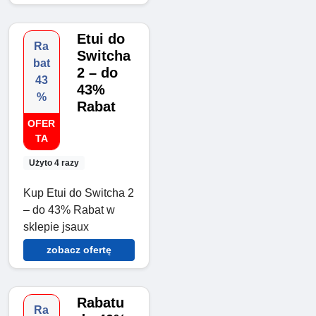
Etui do
Ra
Switcha
bat
2 – do
43
43%
%
Rabat
OFER
TA
Użyto 4 razy
Kup Etui do Switcha 2
– do 43% Rabat w
sklepie jsaux
zobacz ofertę
Rabatu
Ra