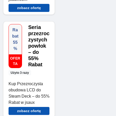
zobacz ofertę
Seria
Ra
przezroc
bat
zystych
55
powłok
%
– do
55%
OFER
TA
Rabat
Użyto 3 razy
Kup Przezroczysta
obudowa LCD do
Steam Deck – do 55%
Rabat w jsaux
zobacz ofertę