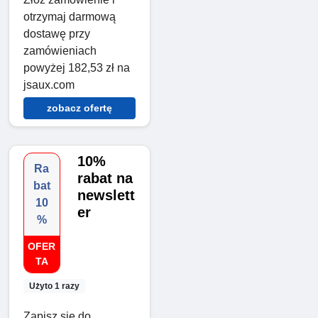
otrzymaj darmową
dostawę przy
zamówieniach
powyżej 182,53 zł na
jsaux.com
zobacz ofertę
10%
Ra
rabat na
bat
newslett
10
er
%
OFER
TA
Użyto 1 razy
Zapisz się do