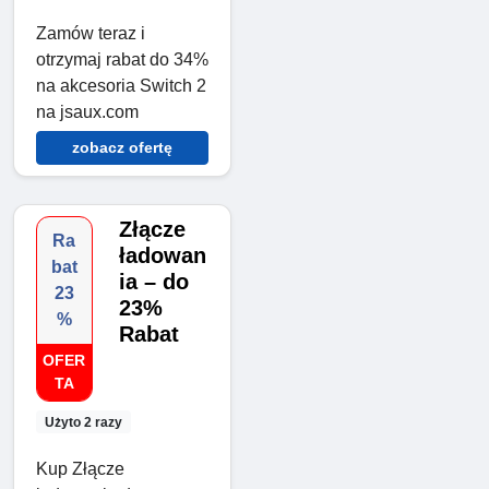
Zamów teraz i
otrzymaj rabat do 34%
na akcesoria Switch 2
na jsaux.com
zobacz ofertę
Złącze
Ra
ładowan
bat
ia – do
23
23%
%
Rabat
OFER
TA
Użyto 2 razy
Kup Złącze