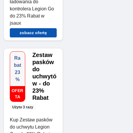
ładowania do
kontrolera Legion Go
do 23% Rabat w
jsaux
zobacz ofertę
Zestaw
Ra
pasków
bat
do
23
uchwytó
%
w - do
23%
OFER
TA
Rabat
Użyto 3 razy
Kup Zestaw pasków
do uchwytu Legion