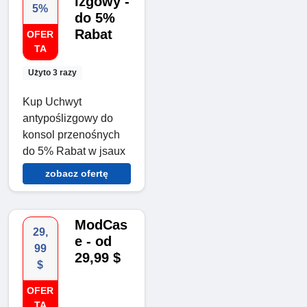
izgowy -
5%
do 5%
Rabat
OFER
TA
Użyto 3 razy
Kup Uchwyt
antypoślizgowy do
konsol przenośnych
do 5% Rabat w jsaux
zobacz ofertę
ModCas
29,
e - od
99
29,99 $
$
OFER
TA