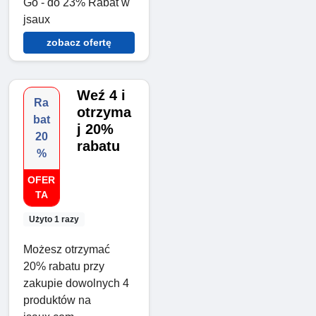
Go - do 23% Rabat w
jsaux
zobacz ofertę
Weź 4 i
Ra
otrzyma
bat
j 20%
20
rabatu
%
OFER
TA
Użyto 1 razy
Możesz otrzymać
20% rabatu przy
zakupie dowolnych 4
produktów na