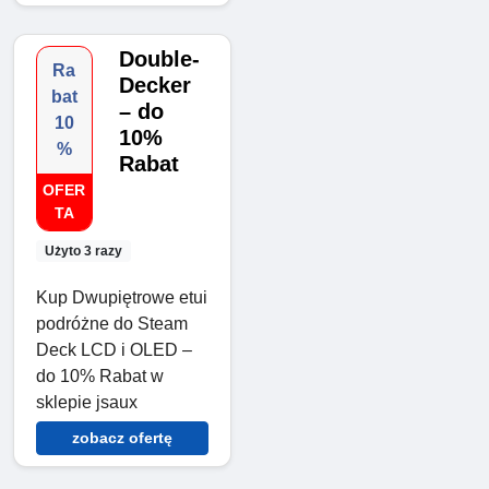
Double-
Ra
Decker
bat
– do
10
10%
%
Rabat
OFER
TA
Użyto 3 razy
Kup Dwupiętrowe etui
podróżne do Steam
Deck LCD i OLED –
do 10% Rabat w
sklepie jsaux
zobacz ofertę