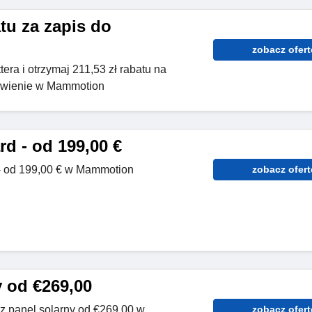
atu za zapis do
zobacz ofert
tera i otrzymaj 211,53 zł rabatu na
ówienie w Mammotion
d - od 199,00 €
- od 199,00 € w Mammotion
zobacz ofert
y od €269,00
z panel solarny od €269,00 w
zobacz ofert