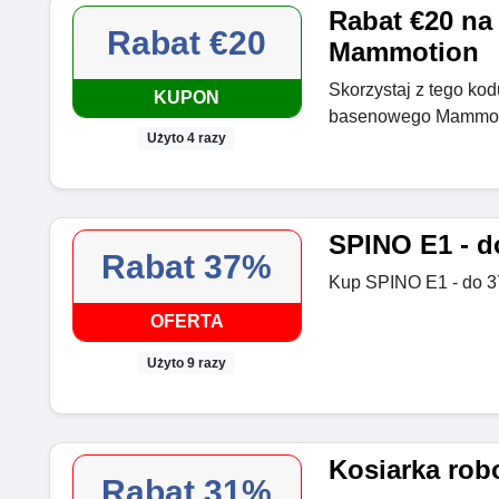
Rabat €20 na
Rabat €20
Mammotion
Skorzystaj z tego kod
KUPON
basenowego Mammot
Użyto 4 razy
SPINO E1 - d
Rabat 37%
Kup SPINO E1 - do 
OFERTA
Użyto 9 razy
Kosiarka robo
Rabat 31%