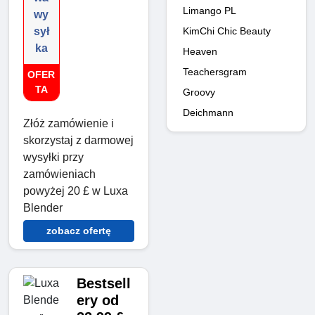
Limango PL
wy
KimChi Chic Beauty
sył
ka
Heaven
Teachersgram
OFER
TA
Groovy
Deichmann
Złóż zamówienie i
skorzystaj z darmowej
wysyłki przy
zamówieniach
powyżej 20 £ w Luxa
Blender
zobacz ofertę
Bestsell
ery od