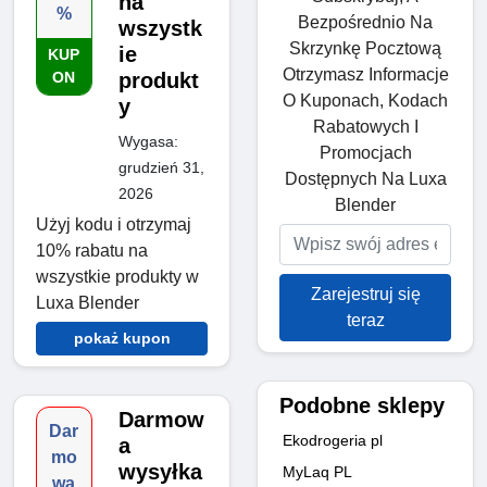
na
%
Bezpośrednio Na
wszystk
Skrzynkę Pocztową
ie
KUP
Otrzymasz Informacje
ON
produkt
O Kuponach, Kodach
y
Rabatowych I
Wygasa:
Promocjach
grudzień 31,
Dostępnych Na Luxa
2026
Blender
Użyj kodu i otrzymaj
10% rabatu na
wszystkie produkty w
Zarejestruj się
Luxa Blender
teraz
pokaż kupon
Podobne sklepy
Darmow
Dar
Ekodrogeria pl
a
mo
wysyłka
MyLaq PL
wa