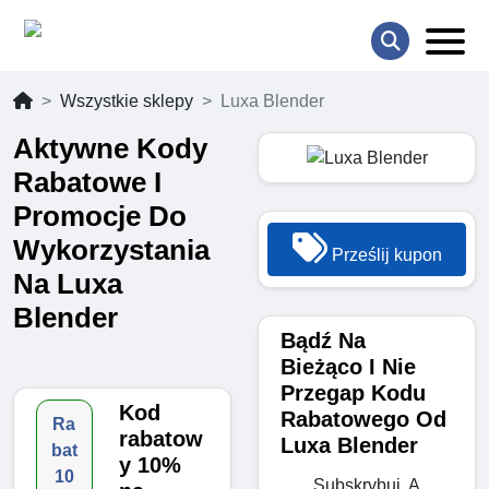
Wszystkie sklepy
Luxa Blender
Aktywne Kody
Rabatowe I
Promocje Do
Wykorzystania
Prześlij kupon
Na Luxa
Blender
Bądź Na
Bieżąco I Nie
Przegap Kodu
Kod
Rabatowego Od
Ra
rabatow
Luxa Blender
bat
y 10%
10
Subskrybuj, A