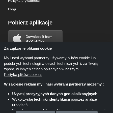
Polityka prywatności
Blogi
Pobierz aplikacje
Zarządzanie plikami cookie
My i nasi wybrani partnerzy używamy plików cookie lub
podobnych technologii w celach technicznych i, za Twoją
zgodą, w innych celach opisanych w naszym
Polityka plików cookies
.
W zakresie reklam my i nasi wybrani partnerzy możemy :
Używaj
precyzyjnych danych geolokalizacyjnych
Wykorzystaj
techniki identyfikacji
poprzez analizę
Shoppingspout.com/pl ani jego personel nie są zaangażowani, gdy
urządzeń
dokonujesz zakupu za pośrednictwem tych linków, Shoppingspout.com/pl
zarabia prowizję wyłącznie za pośrednictwem tych linków/ofert.
Przechowywanie i/lub uzyskiwanie dostępu do informacji
Prawa autorskie © 2026 Shoppingspout. Wszelkie prawa zastrzeżone