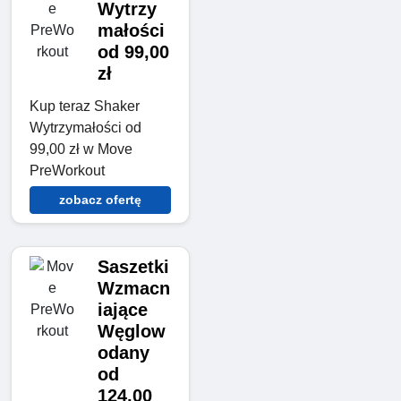
Wytrzy
małości
od 99,00
zł
Kup teraz Shaker
Wytrzymałości od
99,00 zł w Move
PreWorkout
zobacz ofertę
Saszetki
Wzmacn
iające
Węglow
odany
od
124,00