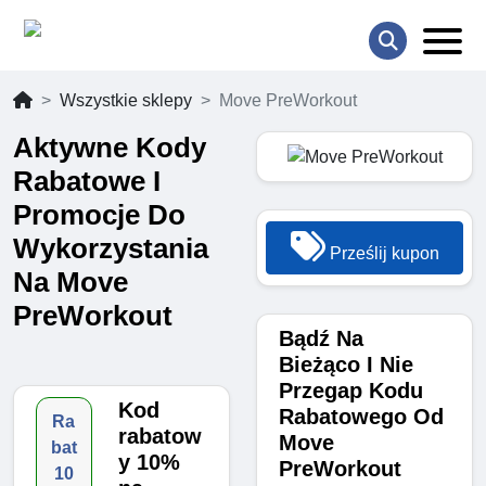
Wszystkie sklepy
Move PreWorkout
Aktywne Kody
Rabatowe I
Promocje Do
Wykorzystania
Prześlij kupon
Na Move
PreWorkout
Bądź Na
Bieżąco I Nie
Przegap Kodu
Kod
Rabatowego Od
Ra
rabatow
Move
bat
y 10%
PreWorkout
10