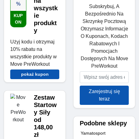
na
%
Subskrybuj, A
wszystk
Bezpośrednio Na
ie
KUP
Skrzynkę Pocztową
ON
produkt
Otrzymasz Informacje
y
O Kuponach, Kodach
Użyj kodu i otrzymaj
Rabatowych I
10% rabatu na
Promocjach
wszystkie produkty w
Dostępnych Na Move
Move PreWorkout
PreWorkout
pokaż kupon
Zarejestruj się
Zestaw
teraz
Startow
y Siły
od
Podobne sklepy
148,00
Yamatosport
zł