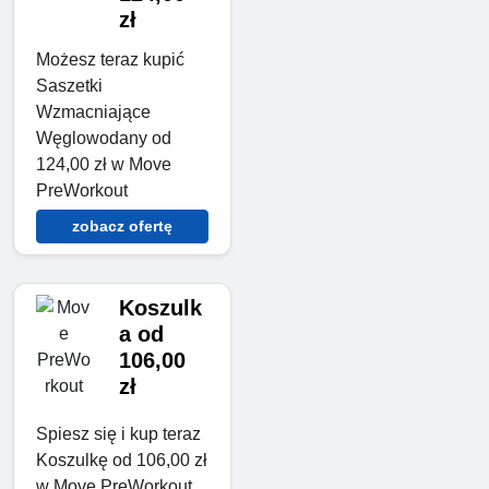
zł
Możesz teraz kupić
Saszetki
Wzmacniające
Węglowodany od
124,00 zł w Move
PreWorkout
zobacz ofertę
Koszulk
a od
106,00
zł
Spiesz się i kup teraz
Koszulkę od 106,00 zł
w Move PreWorkout