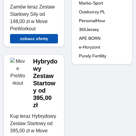
Marbo-Sport
Zamów teraz Zestaw
Outdoorzy PL
Startowy Siły od
PersonalHour
148,00 zł w Move
PreWorkout
365Jersey
APE BORN
zobacz ofertę
e-Horyzont
Purely Fertility
Hybrydo
wy
Zestaw
Startow
y od
395,00
zł
Kup teraz Hybrydowy
Zestaw Startowy od
395,00 zł w Move