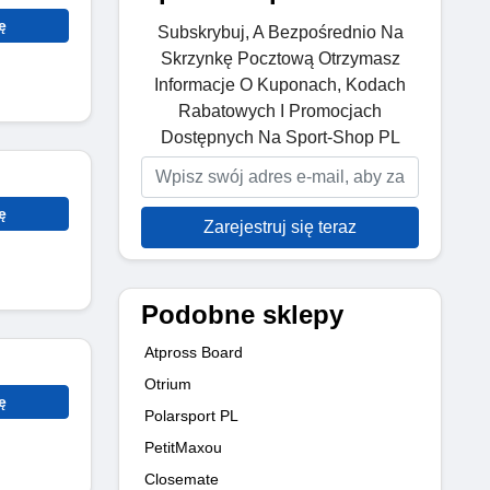
ę
Subskrybuj, A Bezpośrednio Na
Skrzynkę Pocztową Otrzymasz
Informacje O Kuponach, Kodach
Rabatowych I Promocjach
Dostępnych Na Sport-Shop PL
ę
Zarejestruj się teraz
Podobne sklepy
Atpross Board
Otrium
ę
Polarsport PL
PetitMaxou
Closemate