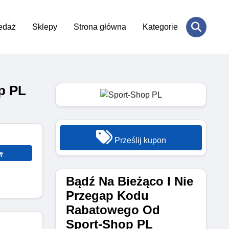
edaż
Sklepy
Strona główna
Kategorie
p PL
Prześlij kupon
ę
Bądź Na Bieżąco I Nie
Przegap Kodu
Rabatowego Od
Sport-Shop PL