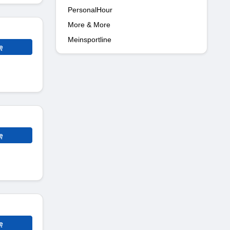
PersonalHour
More & More
Meinsportline
ę
ę
ę