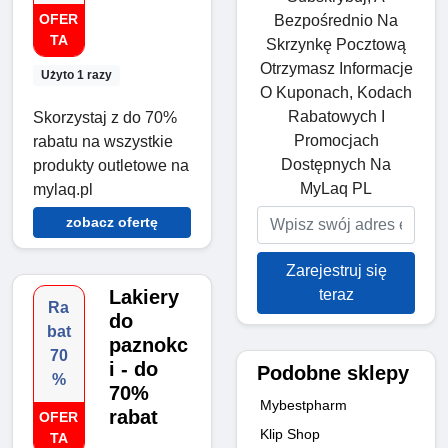
OFER
Bezpośrednio Na
TA
Skrzynkę Pocztową
Otrzymasz Informacje
Użyto 1 razy
O Kuponach, Kodach
Rabatowych I
Skorzystaj z do 70%
Promocjach
rabatu na wszystkie
Dostępnych Na
produkty outletowe na
MyLaq PL
mylaq.pl
zobacz ofertę
Zarejestruj się
teraz
Lakiery
Ra
do
bat
paznokc
70
i - do
Podobne sklepy
%
70%
Mybestpharm
rabat
OFER
Klip Shop
TA