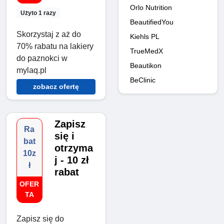
Orlo Nutrition
Użyto 1 razy
BeautifiedYou
Skorzystaj z aż do
Kiehls PL
70% rabatu na lakiery
TrueMedX
do paznokci w
Beautikon
mylaq.pl
BeClinic
zobacz ofertę
Zapisz
Ra
się i
bat
otrzyma
10z
j - 10 zł
ł
rabat
OFER
TA
Zapisz się do