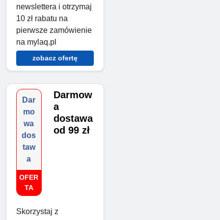
newslettera i otrzymaj
10 zł rabatu na
pierwsze zamówienie
na mylaq.pl
zobacz ofertę
Darmow
Dar
a
mo
dostawa
wa
od 99 zł
dos
taw
a
OFER
TA
Skorzystaj z