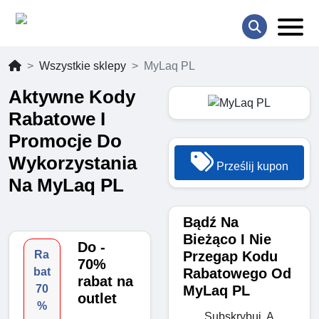
Wszystkie sklepy
MyLaq PL
Aktywne Kody
Rabatowe I
Promocje Do
Wykorzystania
Prześlij kupon
Na MyLaq PL
Bądź Na
Bieżąco I Nie
Do -
Przegap Kodu
Ra
70%
Rabatowego Od
bat
rabat na
MyLaq PL
70
outlet
%
Subskrybuj, A