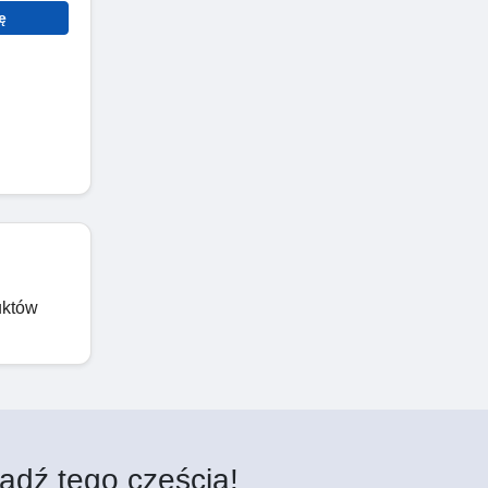
ę
uktów
ądź tego częścią!