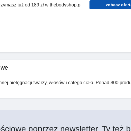
rzymasz już od 189 zł w thebodyshop.pl
zobacz ofert
owe
nej pielęgnacji twarzy, włosów i całego ciała. Ponad 800 prod
ściowe poprzez newsletter. Ty też b