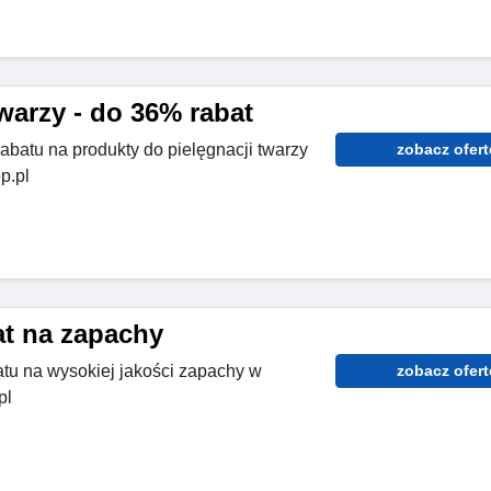
warzy - do 36% rabat
abatu na produkty do pielęgnacji twarzy
zobacz ofert
p.pl
at na zapachy
tu na wysokiej jakości zapachy w
zobacz ofert
pl