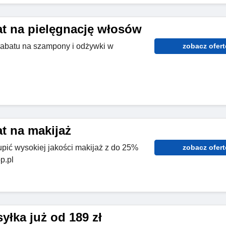
at na pielęgnację włosów
rabatu na szampony i odżywki w
zobacz ofert
t na makijaż
upić wysokiej jakości makijaż z do 25%
zobacz ofert
p.pl
łka już od 189 zł