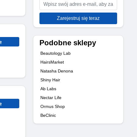
Zarejestruj się teraz
Podobne sklepy
ę
Beautology Lab
HairsMarket
Natasha Denona
Shiny Hair
Ab Labs
Nectar Life
ę
Ormus Shop
BeClinic