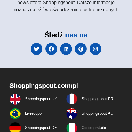
newslettera Shoppingspout. Dalsze informacje
można znaleźć w oświadczeniu o ochronie danych.
Śledź
nas na
Shoppingspout.com/pl
Shoppingspout UK
Shoppingspout FR
Livrecupom
Shoppingspout AU
Shoppingspout DE
Codicegratuito