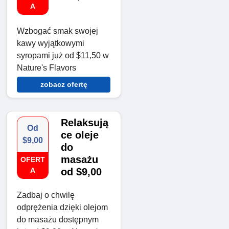
A
Wzbogać smak swojej
kawy wyjątkowymi
syropami już od $11,50 w
Nature's Flavors
zobacz ofertę
Relaksują
Od
ce oleje
$9,00
do
masażu
OFERT
A
od $9,00
Zadbaj o chwilę
odprężenia dzięki olejom
do masażu dostępnym