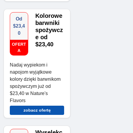
Kolorowe
Od
barwniki
$23,4
spożywcz
0
e od
$23,40
OFERT
A
Nadaj wypiekom i
napojom wyjątkowe
kolory dzięki barwnikom
spożywczym już od
$23,40 w Nature's
Flavors
zobacz ofertę
Wyselekc