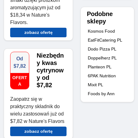
smaki dzięki proszkom
aromatyzującym już od
Podobne
$18,34 w Nature's
sklepy
Flavors.
Kosmos Food
zobacz ofertę
EatFitCatering PL
Dodo Pizza PL
Niezbędn
Doppelherz PL
Od
y kwas
$7,82
Planteon PL
cytrynow
6PAK Nutrition
y od
OFERT
A
$7,82
Mixit PL
Foods by Ann
Zaopatrz się w
praktyczny składnik do
wielu zastosowań już od
$7,82 w Nature's Flavors
zobacz ofertę