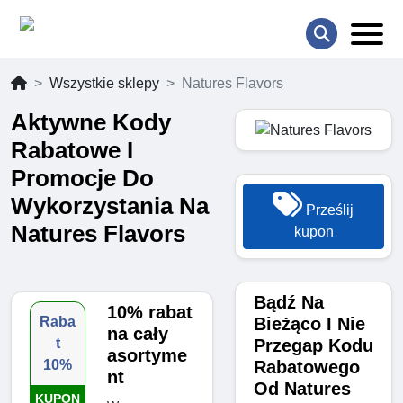
Wszystkie sklepy
Natures Flavors
Aktywne Kody
Rabatowe I
Promocje Do
Wykorzystania Na
Prześlij
Natures Flavors
kupon
Bądź Na
10% rabat
Bieżąco I Nie
Raba
na cały
Przegap Kodu
t
asortyme
Rabatowego
10%
nt
Od Natures
KUPON