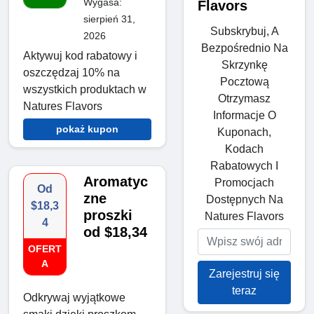
Wygasa:
Flavors
sierpień 31,
Subskrybuj, A
2026
Bezpośrednio Na
Aktywuj kod rabatowy i
Skrzynkę
oszczędzaj 10% na
Pocztową
wszystkich produktach w
Otrzymasz
Natures Flavors
Informacje O
pokaż kupon
Kuponach,
Kodach
Rabatowych I
Aromatyc
Promocjach
Od
zne
Dostępnych Na
$18,3
proszki
Natures Flavors
4
od $18,34
OFERT
A
Zarejestruj się
teraz
Odkrywaj wyjątkowe