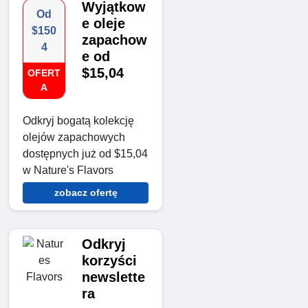
Wyjątkow
Od
e oleje
$150
zapachow
4
e od
$15,04
OFERT
A
Odkryj bogatą kolekcję
olejów zapachowych
dostępnych już od $15,04
w Nature's Flavors
zobacz ofertę
Odkryj
korzyści
newslette
ra