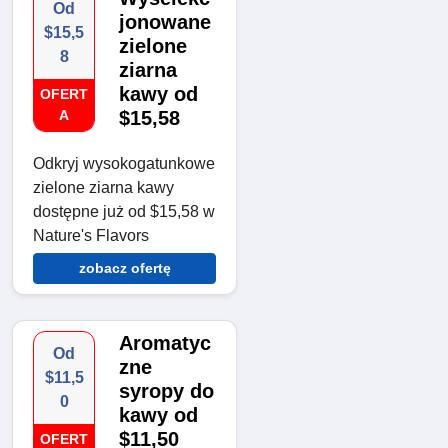
Od
jonowane
$15,5
zielone
8
ziarna
kawy od
OFERT
A
$15,58
Odkryj wysokogatunkowe
zielone ziarna kawy
dostępne już od $15,58 w
Nature's Flavors
zobacz ofertę
Aromatyc
Od
zne
$11,5
syropy do
0
kawy od
$11,50
OFERT