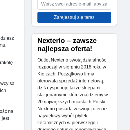
Zarejestruj się teraz
ędziesz
Nexterio – zawsze
mu.
najlepsza oferta!
Outlet Nexterio swoją działalność
erakotę
rozpoczął w sierpniu 2018 roku w
Kielcach. Początkowo firma
oferowała sprzedaż internetową,
awcy są
dziś dysponuje także sklepami
ich
stacjonarnymi, które znajdziemy w
20 największych miastach Polski.
Nexterio posiada w swojej ofercie
ność na
największy wybór płytek
 jest
ceramicznych w pierwszego i
drugiego gatunku renomowanych