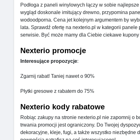
Podłoga z paneli winylowych łączy w sobie najlepsze z
wygląd doskonale imitujący drewno, przypomina panele, 
wodoodporna. Cena jet kolejnym argumentem by wybr
lata. Sprawdź ofertę na nexterio.pl w kategorii pan
serwisie. Być może mamy dla Ciebie ciekawe kupony i
Nexterio promocje
Interesujące propozycje
:
Zgarnij rabat! Taniej nawet o 90%
Płytki gresowe z rabatem do 75%
Nexterio kody rabatowe
Robiąc zakupy na stronie nexterio.pl nie zapomnij o
trwania promocji jest ograniczony. Do Twojej dyspozyc
dekoracyjne, kleje, fugi, a także wszystko niezbędne d
pewnością natrafisz na coś interesującego!