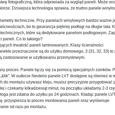
twę fotograficzną, która odpowiada za wygląd paneli. Może on
orze. Dzisiejsza technologia sprawia, że trudno panele winyl
ametry techniczne. Przy panelach winylowych bardzo ważne je
ściwościach, bo to gwarancja pięknej podłogi na długie lata. 
ów technicznych, które są dedykowane panelom podłogowym. Z
i paneli. Co to takiego?
jących trwałość paneli laminowanych. Klasy ścieralności
 panekle przeznaczone są do użytku domowego, 3 (31, 32, 33) to
ają zastosowanie w użytkowaniu przemysłowym.
any proces. Panele łączy się za pomocą specjalnych zamków. 
„klik”. W outlecie Nexterio panele LVT dostępne są również w w
órych do montażu używasz kleju, musisz precyzyjnie przygotować
ej i czekamy kilkadziesiąt minut, na początku układamy 2-3 rz
łoga jest zdatna do użytku po 24 godzinach. Kładąc panele L
- przyspiesza to proces montowania paneli oraz wyrównuje
wanie od razu po montażu.