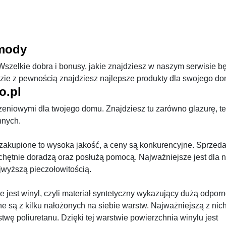
 mody
szelkie dobra i bonusy, jakie znajdziesz w naszym serwisie b
dzie z pewnością znajdziesz najlepsze produkty dla swojego do
o.pl
czeniowymi dla twojego domu. Znajdziesz tu zarówno glazurę, t
nnych.
 zakupione to wysoka jakość, a ceny są konkurencyjne. Sprzed
chętnie doradzą oraz posłużą pomocą. Najważniejsze jest dla n
jwyższą pieczołowitością.
est winyl, czyli materiał syntetyczny wykazujący dużą odpor
e są z kilku nałożonych na siebie warstw. Najważniejszą z nich
wę poliuretanu. Dzięki tej warstwie powierzchnia winylu jest