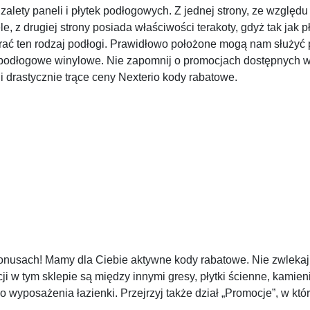
alety paneli i płytek podłogowych. Z jednej strony, ze względu
z drugiej strony posiada właściwości terakoty, gdyż tak jak pły
ać ten rodzaj podłogi. Prawidłowo położone mogą nam służyć 
ele podłogowe winylowe. Nie zapomnij o promocjach dostępnych
 drastycznie trące ceny Nexterio kody rabatowe.
 bonusach! Mamy dla Ciebie aktywne kody rabatowe. Nie zwlekaj
ji w tym sklepie są między innymi gresy, płytki ścienne, kamien
o wyposażenia łazienki. Przejrzyj także dział „Promocje”, w któ