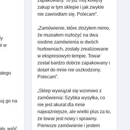
zapakowany. To już mój kolejny
zakup w tym sklepie i jak zwykle
nie zawiodłam się. Polecam”.
„Zamówienie, które złożyłem mimo,
że musiałem rozłożyć na dwa
dy
osobne zamówienia w dwóch
mi w
hurtowniach, zostały zrealizowane
w ekspresowym tempie. Towar
został bardzo dobrze zapakowany i
dotarł do mnie nie uszkodzony.
latego
Polecam”.
„Sklep wywiązał się wzorowo z
zamówienia: Szybka wysyłka, co
suj go na
nie jest akurat dla mnie
najważniejsze, ale wielki plus za to,
że towar jest nowy i sprawny.
Pierwsze zamówienie i jestem
ały, wróć