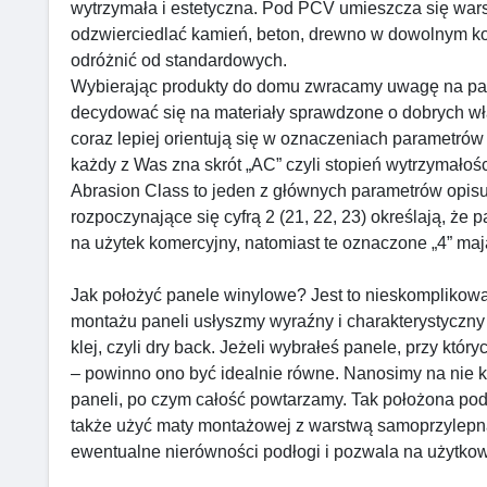
wytrzymała i estetyczna. Pod PCV umieszcza się wars
odzwierciedlać kamień, beton, drewno w dowolnym kol
odróżnić od standardowych.
Wybierając produkty do domu zwracamy uwagę na par
decydować się na materiały sprawdzone o dobrych wła
coraz lepiej orientują się w oznaczeniach parametr
każdy z Was zna skrót „AC” czyli stopień wytrzymałośc
Abrasion Class to jeden z głównych parametrów opisu
rozpoczynające się cyfrą 2 (21, 22, 23) określają, że
na użytek komercyjny, natomiast te oznaczone „4” m
Jak położyć panele winylowe? Jest to nieskomplikow
montażu paneli usłyszmy wyraźny i charakterystyczny 
klej, czyli dry back. Jeżeli wybrałeś panele, przy kt
– powinno ono być idealnie równe. Nanosimy na nie kl
paneli, po czym całość powtarzamy. Tak położona pod
także użyć maty montażowej z warstwą samoprzylepną
ewentualne nierówności podłogi i pozwala na użytko