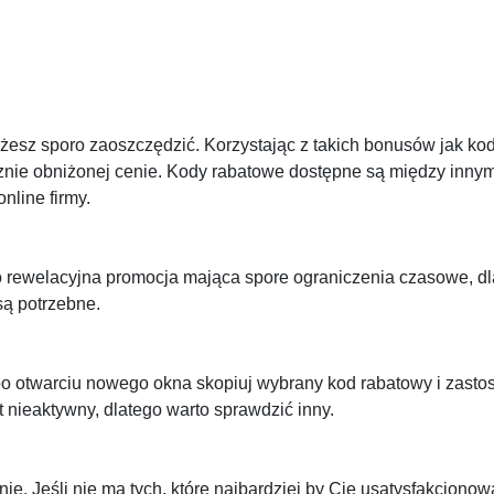
 możesz sporo zaoszczędzić. Korzystając z takich bonusów jak ko
cznie obniżonej cenie. Kody rabatowe dostępne są między inny
nline firmy.
To rewelacyjna promocja mająca spore ograniczenia czasowe, d
 są potrzebne.
po otwarciu nowego okna skopiuj wybrany kod rabatowy i zasto
t nieaktywny, dlatego warto sprawdzić inny.
?
nie. Jeśli nie ma tych, które najbardziej by Cię usatysfakcjonow