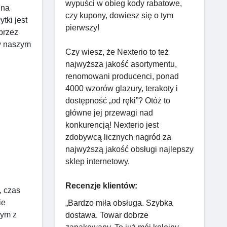
wypuści w obieg kody rabatowe,
 na
czy kupony, dowiesz się o tym
tki jest
pierwszy!
przez
 w naszym
Czy wiesz, że Nexterio to też
najwyższa jakość asortymentu,
renomowani producenci, ponad
4000 wzorów glazury, terakoty i
dostępność „od ręki”? Otóż to
główne jej przewagi nad
konkurencją! Nexterio jest
zdobywcą licznych nagród za
najwyższą jakość obsługi najlepszy
sklep internetowy.
Recenzje klientów:
, czas
ie
„Bardzo miła obsługa. Szybka
rym z
dostawa. Towar dobrze