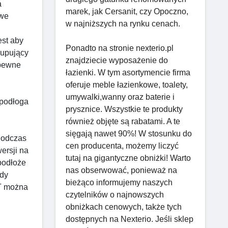
a
marek, jak Cersanit, czy Opoczno,
owe
w najniższych na rynku cenach.
st aby
Ponadto na stronie nexterio.pl
Kupujący
znajdziecie wyposażenie do
apewne
łazienki. W tym asortymencie firma
oferuje meble łazienkowe, toalety,
umywalki,wanny oraz baterie i
 podłoga
prysznice. Wszystkie te produkty
również objęte są rabatami. A te
sięgają nawet 90%! W stosunku do
Podczas
cen producenta, możemy liczyć
ersji na
tutaj na gigantyczne obniżki! Warto
 podłoże
nas obserwować, ponieważ na
ędy
bieżąco informujemy naszych
VT można
czytelników o najnowszych
obniżkach cenowych, także tych
dostępnych na Nexterio. Jeśli sklep