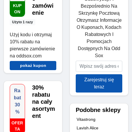
zamówi
KUP
Bezpośrednio Na
ON
enie
Skrzynkę Pocztową
Otrzymasz Informacje
Użyto 1 razy
O Kuponach, Kodach
Rabatowych I
Użyj kodu i otrzymaj
Promocjach
10% rabatu na
Dostępnych Na Odd
pierwsze zamówienie
Sox
na oddsox.com
pokaż kupon
Zarejestruj się
teraz
30%
Ra
rabatu
bat
na cały
30
asortym
Podobne sklepy
%
ent
Vitastrong
OFER
Lavish Alice
TA