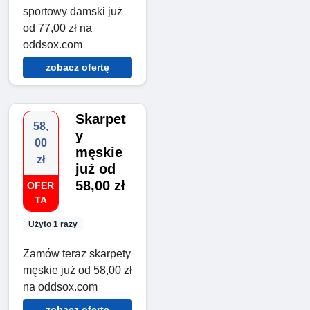
sportowy damski już
od 77,00 zł na
oddsox.com
zobacz ofertę
Skarpet
58,
y
00
męskie
zł
już od
58,00 zł
OFER
TA
Użyto 1 razy
Zamów teraz skarpety
męskie już od 58,00 zł
na oddsox.com
zobacz ofertę