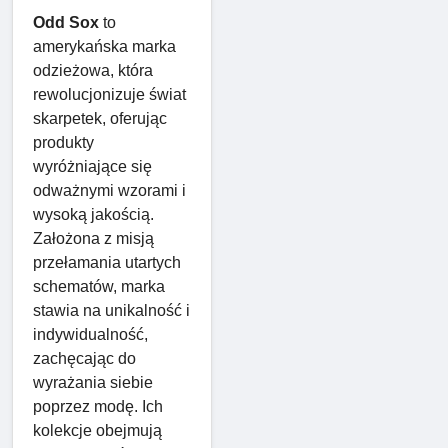
Odd Sox
to
amerykańska marka
odzieżowa, która
rewolucjonizuje świat
skarpetek, oferując
produkty
wyróżniające się
odważnymi wzorami i
wysoką jakością.
Założona z misją
przełamania utartych
schematów, marka
stawia na unikalność i
indywidualność,
zachęcając do
wyrażania siebie
poprzez modę. Ich
kolekcje obejmują