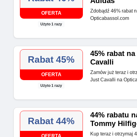
Adidas
Zdobądź 46% rabat n
OFERTA
Opticabassol.com
Użyto 1 razy
45% rabat na
Rabat 45%
Cavalli
Zamów już teraz i ot
OFERTA
Just Cavalli na Opti
Użyto 1 razy
44% rabatu n
Rabat 44%
Tommy Hilfig
Kup teraz i otrzymaj 
OFERTA