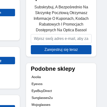
Subskrybuj, A Bezpośrednio Na
n
Skrzynkę Pocztową Otrzymasz
Informacje O Kuponach, Kodach
Rabatowych I Promocjach
Dostępnych Na Optica Bassol
Zarejestruj się teraz
ę
Podobne sklepy
Aoolia
Eyevos
EyeBuyDirect
Sunglasses2u
Mojoglasses