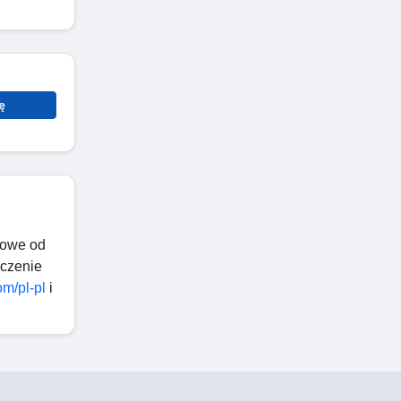
ę
towe od
ączenie
m/pl-pl
i