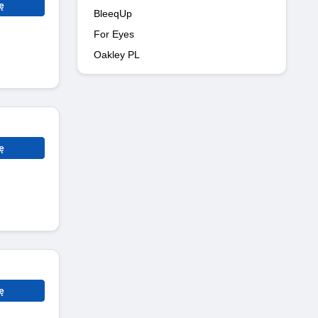
ę
BleeqUp
For Eyes
Oakley PL
ę
ę