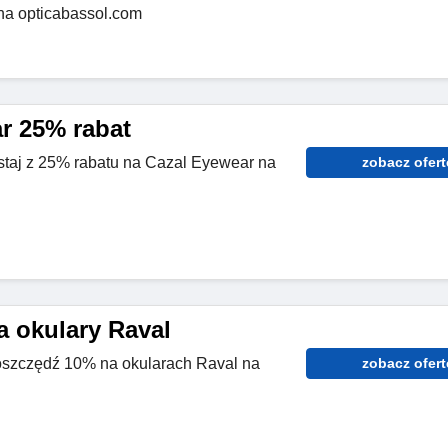
na opticabassol.com
r 25% rabat
staj z 25% rabatu na Cazal Eyewear na
zobacz ofert
a okulary Raval
oszczędź 10% na okularach Raval na
zobacz ofert