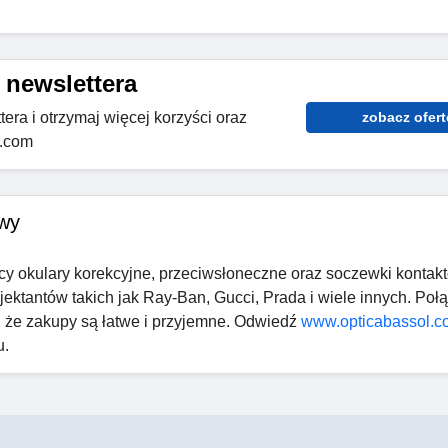
 newslettera
tera i otrzymaj więcej korzyści oraz
zobacz ofert
l.com
owy
cy okulary korekcyjne, przeciwsłoneczne oraz soczewki kontak
ektantów takich jak Ray-Ban, Gucci, Prada i wiele innych. Poł
, że zakupy są łatwe i przyjemne. Odwiedź
www.opticabassol.co
u.