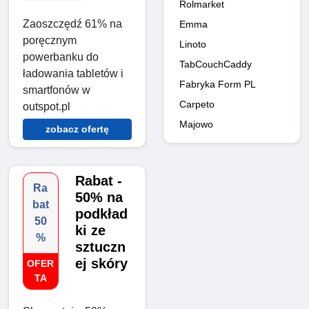
Rolmarket
Zaoszczędź 61% na
Emma
poręcznym
Linoto
powerbanku do
TabCouchCaddy
ładowania tabletów i
Fabryka Form PL
smartfonów w
Carpeto
outspot.pl
Majowo
zobacz ofertę
Rabat -
Ra
50% na
bat
podkład
50
ki ze
%
sztuczn
ej skóry
OFER
TA