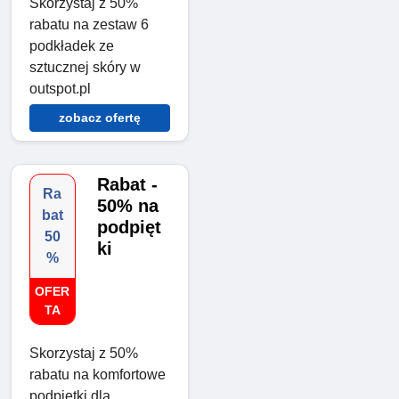
Skorzystaj z 50%
rabatu na zestaw 6
podkładek ze
sztucznej skóry w
outspot.pl
zobacz ofertę
Rabat -
Ra
50% na
bat
podpięt
50
ki
%
OFER
TA
Skorzystaj z 50%
rabatu na komfortowe
podpiętki dla