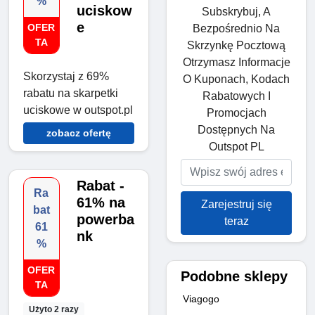
%
uciskow
Subskrybuj, A
e
OFER
Bezpośrednio Na
TA
Skrzynkę Pocztową
Otrzymasz Informacje
Skorzystaj z 69%
O Kuponach, Kodach
rabatu na skarpetki
Rabatowych I
uciskowe w outspot.pl
Promocjach
Dostępnych Na
zobacz ofertę
Outspot PL
Rabat -
Ra
61% na
Zarejestruj się
bat
powerba
teraz
61
nk
%
OFER
Podobne sklepy
TA
Viagogo
Użyto 2 razy