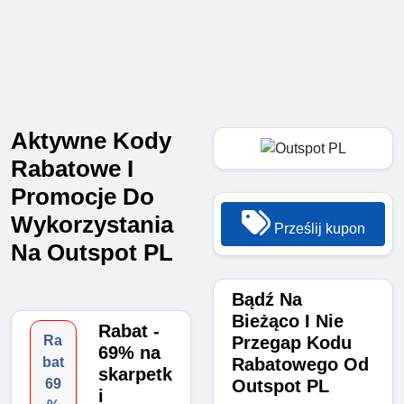
Aktywne Kody
Rabatowe I
Promocje Do
Wykorzystania
Prześlij kupon
Na Outspot PL
Bądź Na
Bieżąco I Nie
Rabat -
Przegap Kodu
Ra
69% na
Rabatowego Od
bat
skarpetk
Outspot PL
69
i