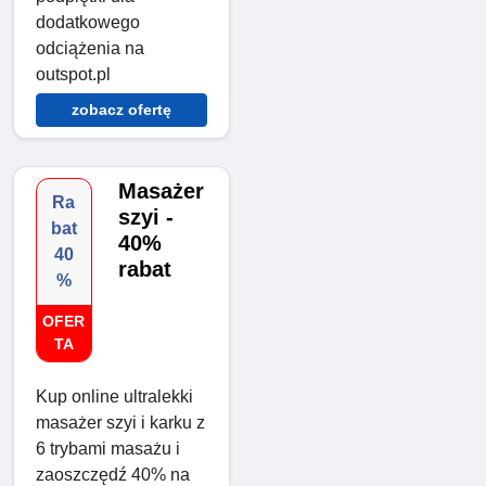
dodatkowego
odciążenia na
outspot.pl
zobacz ofertę
Masażer
Ra
szyi -
bat
40%
40
rabat
%
OFER
TA
Kup online ultralekki
masażer szyi i karku z
6 trybami masażu i
zaoszczędź 40% na