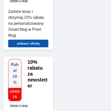
Użyto 1 razy
Zamów teraz i
otrzymaj 23% rabatu
na personalizowany
Smart Mug w Pixel
Mug
zobacz ofertę
10%
Rab
rabatu
at
za
10
newslett
%
er
OFER
TA
Użyto 1 razy