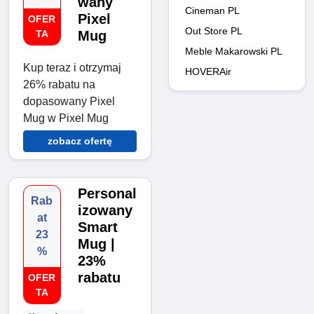
wany
Cineman PL
Pixel
OFER
Out Store PL
TA
Mug
Meble Makarowski PL
Kup teraz i otrzymaj
HOVERAir
26% rabatu na
dopasowany Pixel
Mug w Pixel Mug
zobacz ofertę
Personal
Rab
izowany
at
Smart
23
Mug |
%
23%
rabatu
OFER
TA