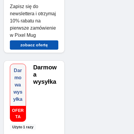
Zapisz się do
newslettera i otrzymaj
10% rabatu na
pierwsze zamówienie
w Pixel Mug
zobacz ofertę
Darmow
Dar
a
mo
wysyłka
wa
wys
yłka
OFER
TA
Użyto 1 razy