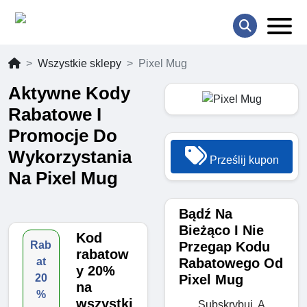
Wszystkie sklepy
Pixel Mug
Aktywne Kody
Rabatowe I
Promocje Do
Wykorzystania
Prześlij kupon
Na Pixel Mug
Bądź Na
Bieżąco I Nie
Kod
Przegap Kodu
Rab
rabatow
Rabatowego Od
at
y 20%
Pixel Mug
20
na
%
wszystki
Subskrybuj, A