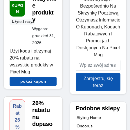
e
KUPO
Bezpośrednio Na
N
produkt
Skrzynkę Pocztową
y
Otrzymasz Informacje
Użyto 1 razy
O Kuponach, Kodach
Wygasa:
Rabatowych I
grudzień 31,
Promocjach
2026
Dostępnych Na Pixel
Użyj kodu i otrzymaj
Mug
20% rabatu na
wszystkie produkty w
Pixel Mug
Zarejestruj się
pokaż kupon
teraz
26%
Rab
Podobne sklepy
rabatu
at
na
Styling Home
26
dopaso
Onoorus
%