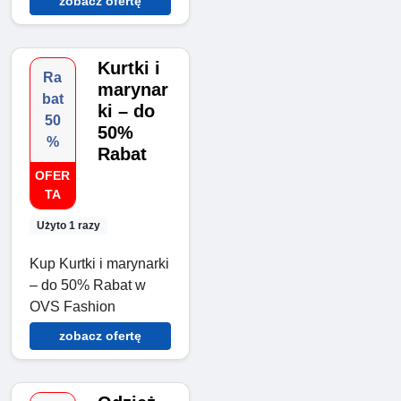
zobacz ofertę
Kurtki i
Ra
marynar
bat
ki – do
50
50%
%
Rabat
OFER
TA
Użyto 1 razy
Kup Kurtki i marynarki
– do 50% Rabat w
OVS Fashion
zobacz ofertę