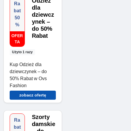
Odzież
Ra
dla
bat
dziewcz
50
ynek –
%
do 50%
Rabat
OFER
TA
Użyto 1 razy
Kup Odzież dla
dziewczynek – do
50% Rabat w Ovs
Fashion
zobacz ofertę
Szorty
Ra
damskie
bat