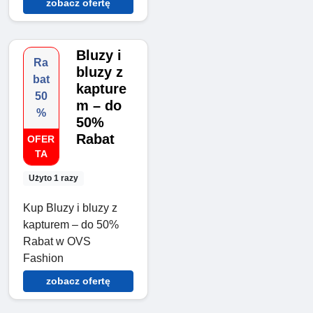
zobacz ofertę
Bluzy i
Ra
bluzy z
bat
kapture
50
m – do
%
50%
Rabat
OFER
TA
Użyto 1 razy
Kup Bluzy i bluzy z
kapturem – do 50%
Rabat w OVS
Fashion
zobacz ofertę