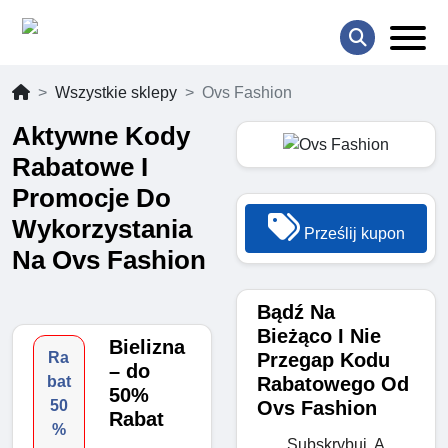
Wszystkie sklepy
Ovs Fashion
Aktywne Kody
Rabatowe I
Promocje Do
Wykorzystania
Prześlij kupon
Na Ovs Fashion
Bądź Na
Bieżąco I Nie
Bielizna
Przegap Kodu
Ra
– do
Rabatowego Od
bat
50%
Ovs Fashion
50
Rabat
%
Subskrybuj, A