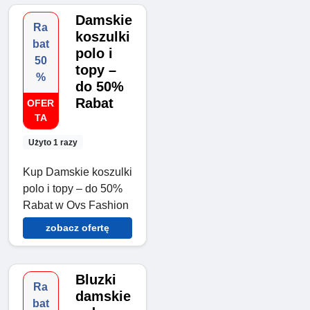
Damskie
Ra
koszulki
bat
polo i
50
topy –
%
do 50%
Rabat
OFER
TA
Użyto 1 razy
Kup Damskie koszulki
polo i topy – do 50%
Rabat w Ovs Fashion
zobacz ofertę
Bluzki
Ra
damskie
bat