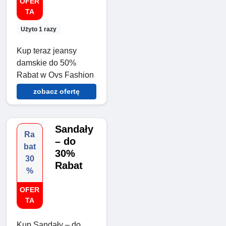
OFER
TA
Użyto 1 razy
Kup teraz jeansy
damskie do 50%
Rabat w Ovs Fashion
zobacz ofertę
Sandały
Ra
– do
bat
30%
30
Rabat
%
OFER
TA
Kup Sandały – do