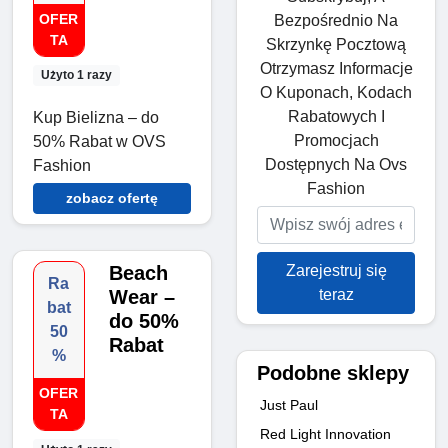
OFER
Bezpośrednio Na
TA
Skrzynkę Pocztową
Otrzymasz Informacje
Użyto 1 razy
O Kuponach, Kodach
Rabatowych I
Kup Bielizna – do
Promocjach
50% Rabat w OVS
Dostępnych Na Ovs
Fashion
Fashion
zobacz ofertę
Zarejestruj się
Beach
Ra
teraz
Wear –
bat
do 50%
50
Rabat
%
Podobne sklepy
OFER
Just Paul
TA
Red Light Innovation