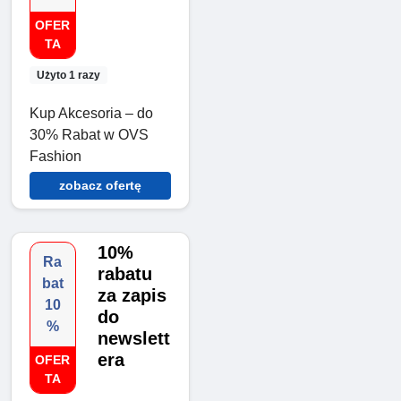
OFER
TA
Użyto 1 razy
Kup Akcesoria – do
30% Rabat w OVS
Fashion
zobacz ofertę
10%
Ra
rabatu
bat
za zapis
10
do
%
newslett
era
OFER
TA