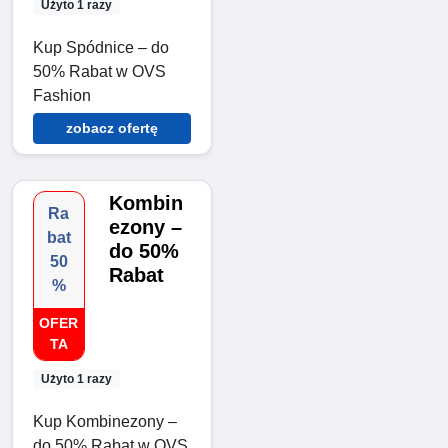
Użyto 1 razy
Kup Spódnice – do
50% Rabat w OVS
Fashion
zobacz ofertę
Kombin
Ra
ezony –
bat
do 50%
50
Rabat
%
OFER
TA
Użyto 1 razy
Kup Kombinezony –
do 50% Rabat w OVS