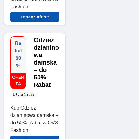
Fashion
zobacz ofertę
Odzież
Ra
dzianino
bat
wa
50
damska
%
– do
50%
OFER
TA
Rabat
Użyto 1 razy
Kup Odzież
dzianinowa damska –
do 50% Rabat w OVS
Fashion