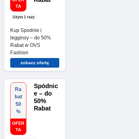
TA
Użyto 1 razy
Kup Spodnie i
legginsy – do 50%
Rabat w OVS
Fashion
zobacz ofertę
Spódnic
Ra
e – do
bat
50%
50
Rabat
%
OFER
TA