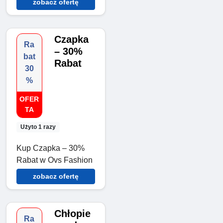
zobacz ofertę
Czapka
Ra
– 30%
bat
Rabat
30
%
OFER
TA
Użyto 1 razy
Kup Czapka – 30%
Rabat w Ovs Fashion
zobacz ofertę
Chłopie
Ra