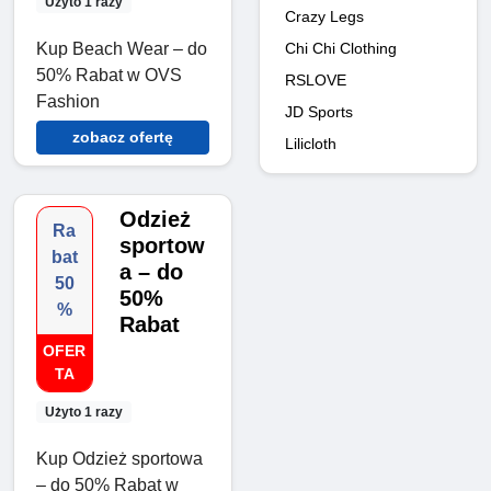
Użyto 1 razy
Crazy Legs
Kup Beach Wear – do
Chi Chi Clothing
50% Rabat w OVS
RSLOVE
Fashion
JD Sports
zobacz ofertę
Lilicloth
Odzież
Ra
sportow
bat
a – do
50
50%
%
Rabat
OFER
TA
Użyto 1 razy
Kup Odzież sportowa
– do 50% Rabat w