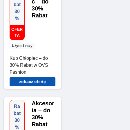
c – do
bat
30%
30
Rabat
%
OFER
TA
Użyto 1 razy
Kup Chłopiec – do
30% Rabat w OVS
Fashion
zobacz ofertę
Akcesor
Ra
ia – do
bat
30%
30
Rabat
%