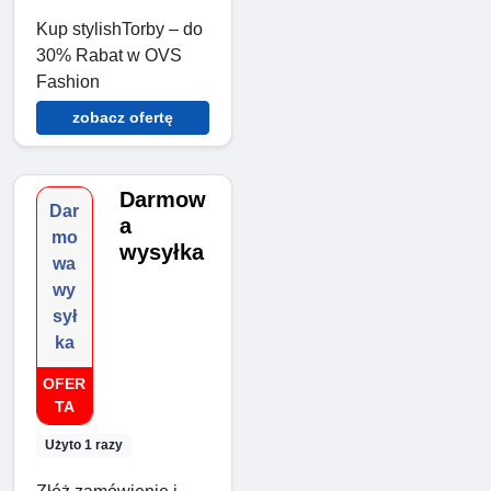
Kup stylishTorby – do
30% Rabat w OVS
Fashion
zobacz ofertę
Darmow
Dar
a
mo
wysyłka
wa
wy
sył
ka
OFER
TA
Użyto 1 razy