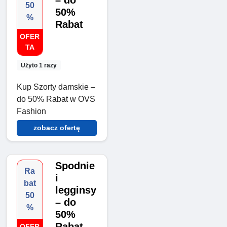
– do
50
50%
%
Rabat
OFER
TA
Użyto 1 razy
Kup Szorty damskie –
do 50% Rabat w OVS
Fashion
zobacz ofertę
Spodnie
Ra
i
bat
legginsy
50
– do
%
50%
Rabat
OFER