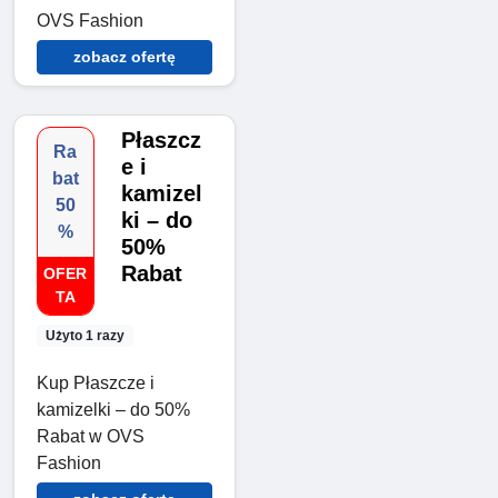
OVS Fashion
zobacz ofertę
Płaszcz
Ra
e i
bat
kamizel
50
ki – do
%
50%
Rabat
OFER
TA
Użyto 1 razy
Kup Płaszcze i
kamizelki – do 50%
Rabat w OVS
Fashion