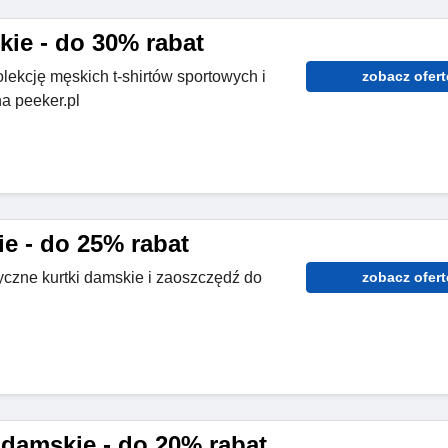
kie - do 30% rabat
lekcję męskich t-shirtów sportowych i
zobacz ofert
a peeker.pl
e - do 25% rabat
yczne kurtki damskie i zaoszczędź do
zobacz ofert
damskie - do 20% rabat