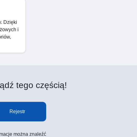
. Dzięki
eżowych i
oriów,
ądź tego częścią!
Rejestr
formacje można znaleźć