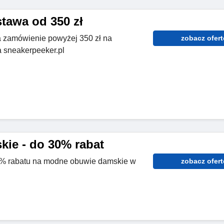
awa od 350 zł
zamówienie powyżej 350 zł na
zobacz ofert
a sneakerpeeker.pl
ie - do 30% rabat
30% rabatu na modne obuwie damskie w
zobacz ofert