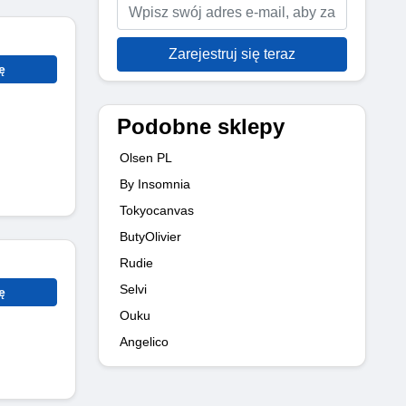
Zarejestruj się teraz
ę
Podobne sklepy
Olsen PL
By Insomnia
Tokyocanvas
ButyOlivier
Rudie
Selvi
ę
Ouku
Angelico