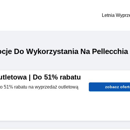
Letnia Wyprz
je Do Wykorzystania Na Pellecchia
tletowa | Do 51% rabatu
 do 51% rabatu na wyprzedaż outletową
zobacz ofert