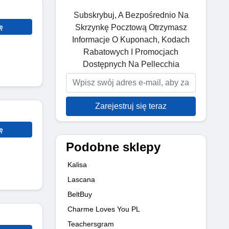
Subskrybuj, A Bezpośrednio Na
ę
Skrzynkę Pocztową Otrzymasz
Informacje O Kuponach, Kodach
Rabatowych I Promocjach
Dostępnych Na Pellecchia
Zarejestruj się teraz
ę
Podobne sklepy
Kalisa
Lascana
BeltBuy
Charme Loves You PL
Teachersgram