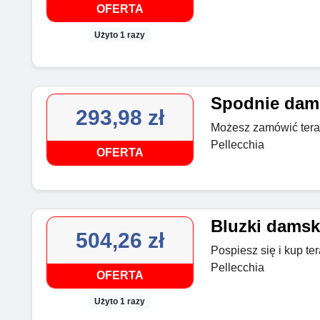
OFERTA
Użyto 1 razy
Spodnie dams
293,98 zł
Możesz zamówić tera
Pellecchia
OFERTA
Bluzki damski
504,26 zł
Pospiesz się i kup te
Pellecchia
OFERTA
Użyto 1 razy