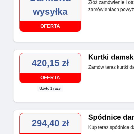
Złóż zamówienie i ot
wysyłka
zamówieniach powyżej
OFERTA
Kurtki damski
420,15 zł
Zamów teraz kurtki d
OFERTA
Użyto 1 razy
Spódnice dam
294,40 zł
Kup teraz spódnice d