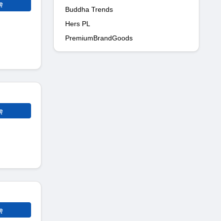
ę
Buddha Trends
Hers PL
PremiumBrandGoods
ę
ę