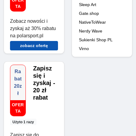
OFER
Sleep Art
TA
Gate.shop
Zobacz nowości i
NativeToWear
zyskaj aż 30% rabatu
Nerdy Wave
na polarsport.pl
Sukienki Shop PL
zobacz ofertę
Virno
Zapisz
Ra
się i
bat
zyskaj -
20z
20 zł
ł
rabat
OFER
TA
Użyto 1 razy
Zapisz się do