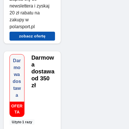
newslettera i zyskaj
20 zł rabatu na
zakupy w
polarsport.pl
zobacz ofertę
Darmow
Dar
a
mo
dostawa
wa
od 350
dos
zł
taw
a
OFER
TA
Użyto 1 razy