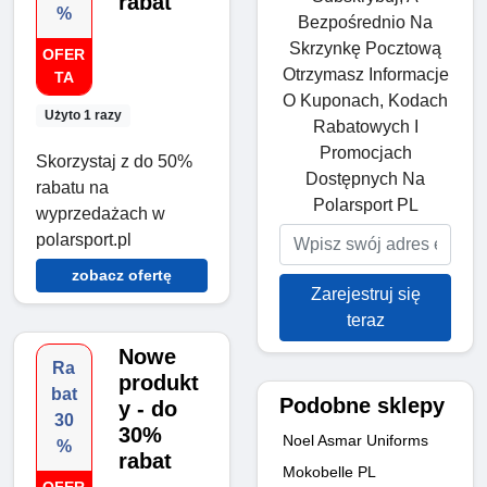
rabat
%
Bezpośrednio Na
Skrzynkę Pocztową
OFER
Otrzymasz Informacje
TA
O Kuponach, Kodach
Użyto 1 razy
Rabatowych I
Promocjach
Skorzystaj z do 50%
Dostępnych Na
rabatu na
Polarsport PL
wyprzedażach w
polarsport.pl
zobacz ofertę
Zarejestruj się
teraz
Nowe
Ra
produkt
bat
Podobne sklepy
y - do
30
30%
Noel Asmar Uniforms
%
rabat
Mokobelle PL