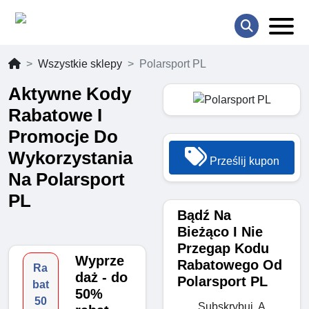
Wszystkie sklepy
Polarsport PL
Aktywne Kody
Rabatowe I
Promocje Do
Wykorzystania
Prześlij kupon
Na Polarsport
PL
Bądź Na
Bieżąco I Nie
Przegap Kodu
Wyprze
Rabatowego Od
Ra
daż - do
Polarsport PL
bat
50%
50
Subskrybuj, A