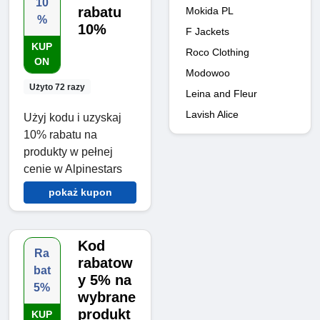
10
rabatu
Mokida PL
%
10%
F Jackets
KUP
Roco Clothing
ON
Modowoo
Użyto 72 razy
Leina and Fleur
Lavish Alice
Użyj kodu i uzyskaj
10% rabatu na
produkty w pełnej
cenie w Alpinestars
pokaż kupon
Kod
Ra
rabatow
bat
y 5% na
5%
wybrane
produkt
KUP