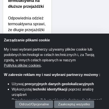
termoaktywna na
dłuższe przejażdżki
Odpowiednia odzież
termoaktywna sprawi,
że długie przejażdżki
będą o wiele
Zarządzanie plikami cookie
przyjemniejsze.
Alpinestars produkuje
My i nasi wybrani partnerzy używamy plików cookie lub
również koszulki
podobnych technologii w celach technicznych i, za Twoją
odprowadzające
zgodą, w innych celach opisanych w naszym
wilgoć, warstwy
Polityka plików cookies
.
termiczne, odzież
W zakresie reklam my i nasi wybrani partnerzy możemy :
kompresyjną i
oddychającą bieliznę,
Używaj
precyzyjnych danych geolokalizacyjnych
aby zapewnić
Wykorzystaj
techniki identyfikacji
poprzez analizę
motocyklistom komfort
urządzeń
w każdej sytuacji.
Przechowywanie i/lub uzyskiwanie dostępu do informacji
Odrzuć/Opcjonalne
Zaakceptuj wszystko
na urządzeniu