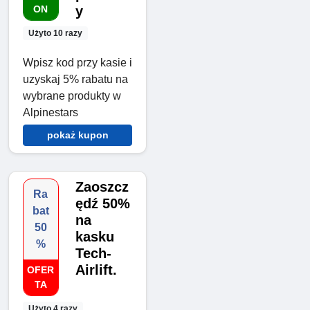
ON
y
Użyto 10 razy
Wpisz kod przy kasie i
uzyskaj 5% rabatu na
wybrane produkty w
Alpinestars
pokaż kupon
Zaoszcz
Ra
ędź 50%
bat
na
50
kasku
%
Tech-
Airlift.
OFER
TA
Użyto 4 razy