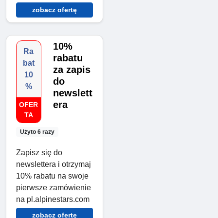
zobacz ofertę
10%
Ra
rabatu
bat
za zapis
10
do
%
newslett
era
OFER
TA
Użyto 6 razy
Zapisz się do
newslettera i otrzymaj
10% rabatu na swoje
pierwsze zamówienie
na pl.alpinestars.com
zobacz ofertę