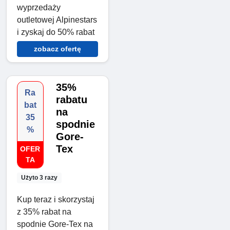
wyprzedaży
outletowej Alpinestars
i zyskaj do 50% rabat
zobacz ofertę
35%
Ra
rabatu
bat
na
35
spodnie
%
Gore-
Tex
OFER
TA
Użyto 3 razy
Kup teraz i skorzystaj
z 35% rabat na
spodnie Gore-Tex na