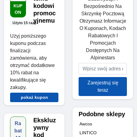
kodowi
KUP
Bezpośrednio Na
ON
promoc
Skrzynkę Pocztową
yjnemu
Otrzymasz Informacje
Użyto 15 razy
O Kuponach, Kodach
Rabatowych I
Użyj poniższego
Promocjach
kuponu podczas
Dostępnych Na
finalizacji
Alpinestars
zamówienia, aby
otrzymać dodatkowe
10% rabat na
kwalifikujące się
Zarejestruj się
zakupy.
teraz
pokaż kupon
Podobne sklepy
Ekskluz
Ra
Awcos
ywny
bat
LINTICO
kod