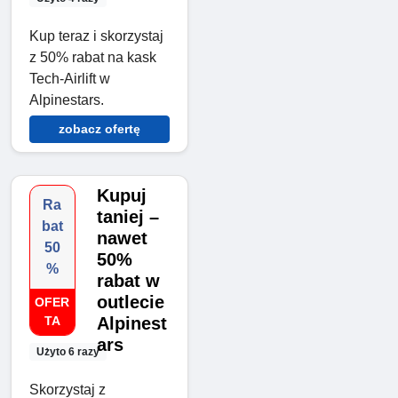
Kup teraz i skorzystaj
z 50% rabat na kask
Tech-Airlift w
Alpinestars.
zobacz ofertę
Kupuj
Ra
taniej –
bat
nawet
50
50%
%
rabat w
outlecie
OFER
TA
Alpinest
ars
Użyto 6 razy
Skorzystaj z