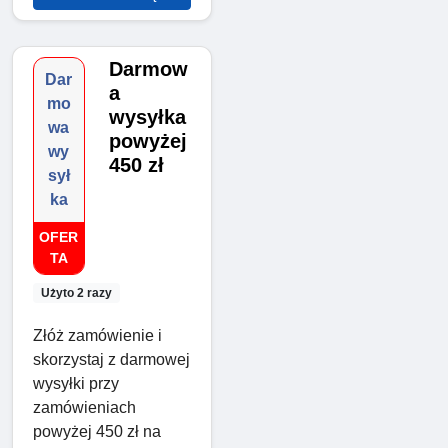
Darmow
Dar
a
mo
wysyłka
wa
powyżej
wy
450 zł
sył
ka
OFER
TA
Użyto 2 razy
Złóż zamówienie i
skorzystaj z darmowej
wysyłki przy
zamówieniach
powyżej 450 zł na