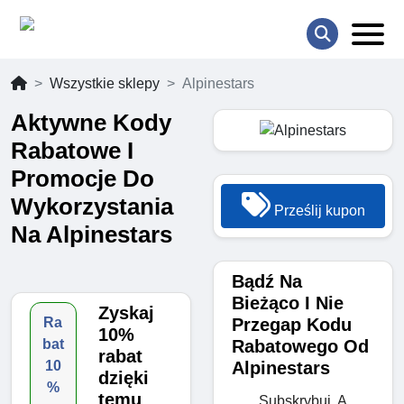
Wszystkie sklepy
Alpinestars
Aktywne Kody
Rabatowe I
Promocje Do
Wykorzystania
Prześlij kupon
Na Alpinestars
Bądź Na
Bieżąco I Nie
Zyskaj
Przegap Kodu
Ra
10%
Rabatowego Od
bat
rabat
Alpinestars
10
dzięki
%
temu
Subskrybuj, A