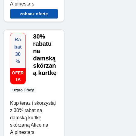
Alpinestars
zobacz ofertę
30%
Ra
rabatu
bat
na
30
damską
%
skórzan
ą kurtkę
OFER
TA
Użyto 3 razy
Kup teraz i skorzystaj
z 30% rabat na
damską kurtkę
skórzaną Alice na
Alpinestars