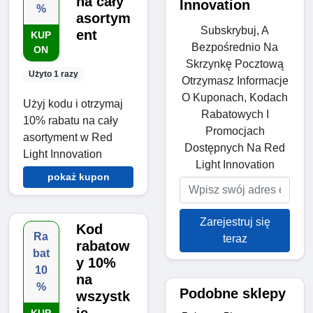
na cały
Innovation
%
asortym
Subskrybuj, A
ent
KUP
Bezpośrednio Na
ON
Skrzynkę Pocztową
Użyto 1 razy
Otrzymasz Informacje
O Kuponach, Kodach
Użyj kodu i otrzymaj
Rabatowych I
10% rabatu na cały
Promocjach
asortyment w Red
Dostępnych Na Red
Light Innovation
Light Innovation
pokaż kupon
Zarejestruj się
Kod
Ra
teraz
rabatow
bat
y 10%
10
na
%
Podobne sklepy
wszystk