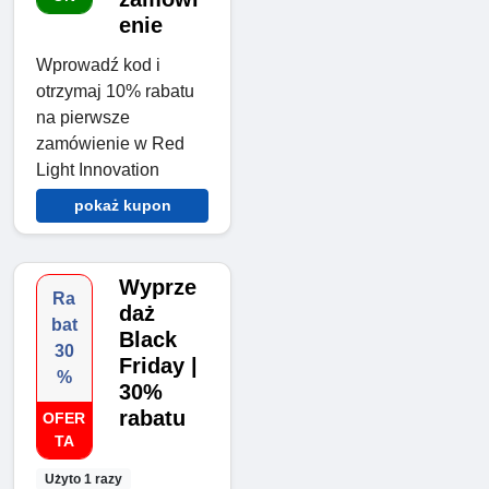
enie
Wprowadź kod i
otrzymaj 10% rabatu
na pierwsze
zamówienie w Red
Light Innovation
pokaż kupon
Wyprze
Ra
daż
bat
Black
30
Friday |
%
30%
rabatu
OFER
TA
Użyto 1 razy