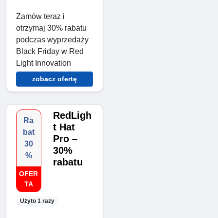
Zamów teraz i
otrzymaj 30% rabatu
podczas wyprzedaży
Black Friday w Red
Light Innovation
zobacz ofertę
RedLigh
Ra
t Hat
bat
Pro –
30
30%
%
rabatu
OFER
TA
Użyto 1 razy