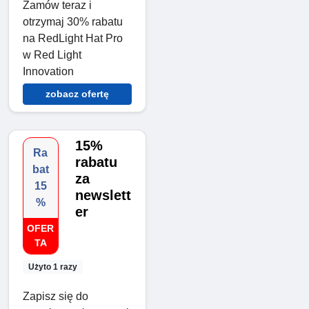
Zamów teraz i
otrzymaj 30% rabatu
na RedLight Hat Pro
w Red Light
Innovation
zobacz ofertę
15%
Ra
rabatu
bat
za
15
newslett
%
er
OFER
TA
Użyto 1 razy
Zapisz się do