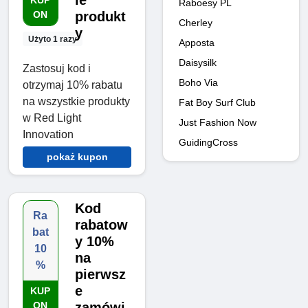
ie
KUP
Raboesy PL
ON
produkt
Cherley
y
Użyto 1 razy
Apposta
Daisysilk
Zastosuj kod i
Boho Via
otrzymaj 10% rabatu
na wszystkie produkty
Fat Boy Surf Club
w Red Light
Just Fashion Now
Innovation
GuidingCross
pokaż kupon
Kod
Ra
rabatow
bat
y 10%
10
na
%
pierwsz
e
KUP
ON
zamówi