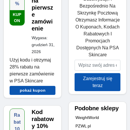
na
%
Bezpośrednio Na
pierwsz
Skrzynkę Pocztową
e
KUP
Otrzymasz Informacje
ON
zamówi
O Kuponach, Kodach
enie
Rabatowych I
Wygasa:
Promocjach
grudzień 31,
Dostępnych Na PSA
2026
Skincare
Użyj kodu i otrzymaj
28% rabatu na
pierwsze zamówienie
Zarejestruj się
w PSA Skincare
teraz
pokaż kupon
Podobne sklepy
Kod
Ra
WeightWorld
rabatow
bat
y 10%
PZWL pl
10