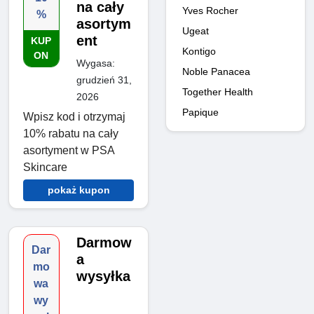
na cały
Yves Rocher
%
asortym
Ugeat
ent
KUP
Kontigo
ON
Wygasa:
Noble Panacea
grudzień 31,
Together Health
2026
Papique
Wpisz kod i otrzymaj
10% rabatu na cały
asortyment w PSA
Skincare
pokaż kupon
Darmow
Dar
a
mo
wysyłka
wa
wy