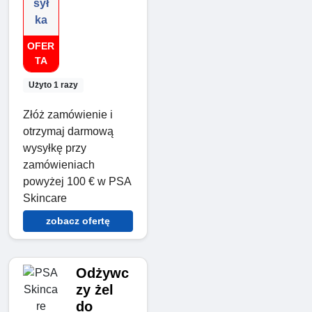
sył
ka
OFER
TA
Użyto 1 razy
Złóż zamówienie i
otrzymaj darmową
wysyłkę przy
zamówieniach
powyżej 100 € w PSA
Skincare
zobacz ofertę
Odżywc
zy żel
do