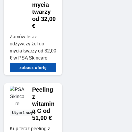
mycia
twarzy
od 32,00
€
Zamów teraz
odżywczy żel do
mycia twarzy od 32,00
€ w PSA Skincare
zobacz ofertę
Peeling
z
witamin
ą C od
Użyto 1 razy
51,00 €
Kup teraz peeling z