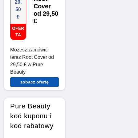
29,
Cover
50
od 29,50
£
£
OFER
TA
Możesz zamówić
teraz Root Cover od
29,50 £ w Pure
Beauty
zobacz ofertę
Pure Beauty
kod kuponu i
kod rabatowy