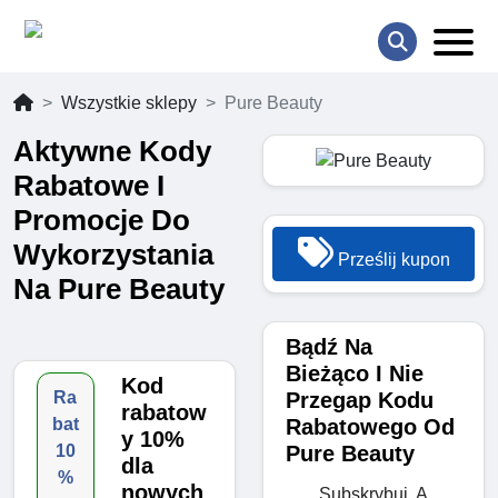
Wszystkie sklepy
Pure Beauty
Aktywne Kody
Rabatowe I
Promocje Do
Wykorzystania
Prześlij kupon
Na Pure Beauty
Bądź Na
Bieżąco I Nie
Kod
Przegap Kodu
Ra
rabatow
Rabatowego Od
bat
y 10%
Pure Beauty
10
dla
%
nowych
Subskrybuj, A