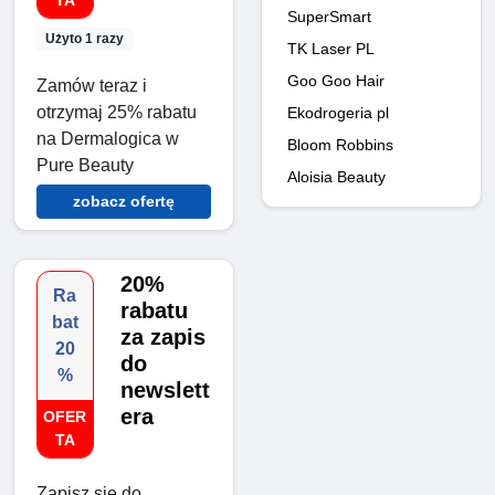
TA
SuperSmart
Użyto 1 razy
TK Laser PL
Goo Goo Hair
Zamów teraz i
otrzymaj 25% rabatu
Ekodrogeria pl
na Dermalogica w
Bloom Robbins
Pure Beauty
Aloisia Beauty
zobacz ofertę
20%
Ra
rabatu
bat
za zapis
20
do
%
newslett
era
OFER
TA
Zapisz się do