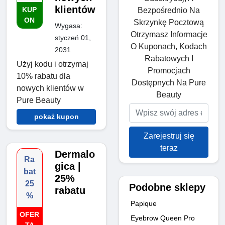
klientów
KUP
Bezpośrednio Na
ON
Skrzynkę Pocztową
Wygasa:
Otrzymasz Informacje
styczeń 01,
O Kuponach, Kodach
2031
Rabatowych I
Użyj kodu i otrzymaj
Promocjach
10% rabatu dla
Dostępnych Na Pure
nowych klientów w
Beauty
Pure Beauty
pokaż kupon
Zarejestruj się
teraz
Dermalo
Ra
gica |
bat
25%
25
Podobne sklepy
rabatu
%
Papique
OFER
Eyebrow Queen Pro