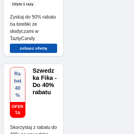
Użyto 1 razy
Zyskaj do 50% rabatu
na torebki ze
słodyczami w
TaztyCandy
zobacz ofertę
Szwedz
Ra
ka Fika -
bat
Do 40%
40
rabatu
%
OFER
TA
Skorzystaj z rabatu do