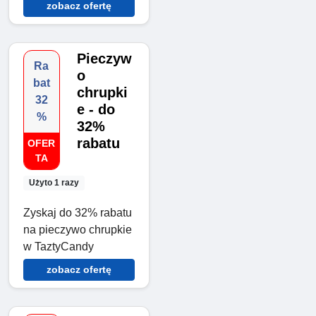
zobacz ofertę
Pieczyw
Ra
o
bat
chrupki
32
e - do
%
32%
rabatu
OFER
TA
Użyto 1 razy
Zyskaj do 32% rabatu
na pieczywo chrupkie
w TaztyCandy
zobacz ofertę