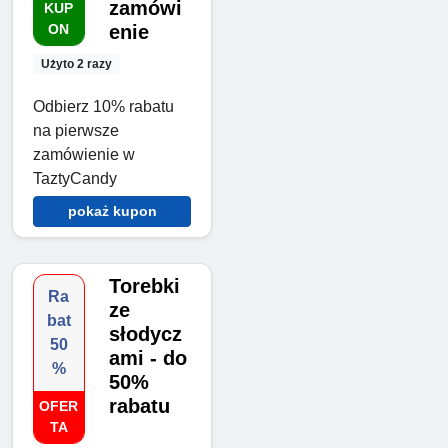
zamówi
KUP
ON
enie
Użyto 2 razy
Odbierz 10% rabatu
na pierwsze
zamówienie w
TaztyCandy
pokaż kupon
Torebki
Ra
ze
bat
słodycz
50
ami - do
%
50%
rabatu
OFER
TA