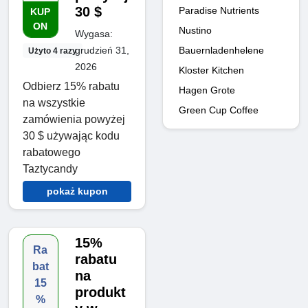
30 $
Paradise Nutrients
KUP
ON
Nustino
Wygasa:
Bauernladenhelene
grudzień 31,
Użyto 4 razy
2026
Kloster Kitchen
Odbierz 15% rabatu
Hagen Grote
na wszystkie
Green Cup Coffee
zamówienia powyżej
30 $ używając kodu
rabatowego
Taztycandy
pokaż kupon
15%
Ra
rabatu
bat
na
15
produkt
%