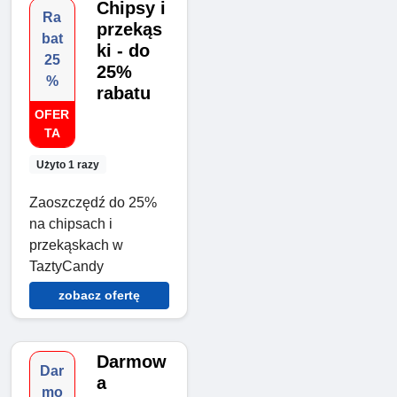
Chipsy i
Ra
przekąs
bat
ki - do
25
25%
%
rabatu
OFER
TA
Użyto 1 razy
Zaoszczędź do 25%
na chipsach i
przekąskach w
TaztyCandy
zobacz ofertę
Darmow
Dar
a
mo