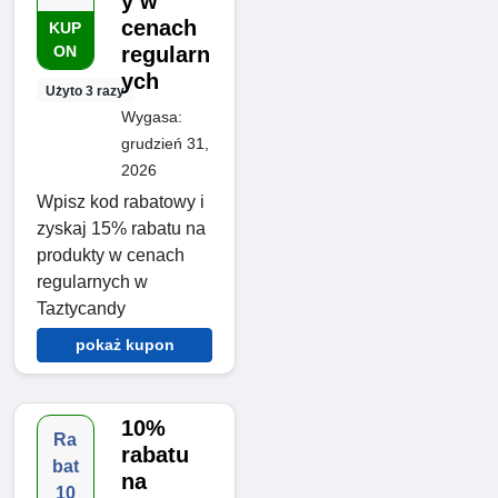
y w
cenach
KUP
ON
regularn
ych
Użyto 3 razy
Wygasa:
grudzień 31,
2026
Wpisz kod rabatowy i
zyskaj 15% rabatu na
produkty w cenach
regularnych w
Taztycandy
pokaż kupon
10%
Ra
rabatu
bat
na
10