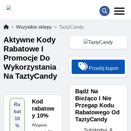
Wszystkie sklepy
TaztyCandy
Aktywne Kody
Rabatowe I
Promocje Do
Wykorzystania
Prześlij kupon
Na TaztyCandy
Bądź Na
Bieżąco I Nie
Kod
Przegap Kodu
Ra
rabatow
Rabatowego Od
bat
y 10%
TaztyCandy
10
Wygasa:
%
Subskrybuj, A