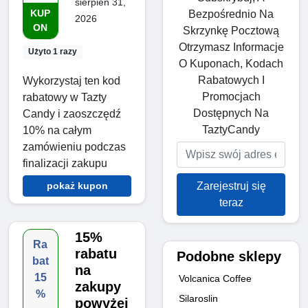
sierpień 31,
KUP
Bezpośrednio Na
2026
ON
Skrzynkę Pocztową
Otrzymasz Informacje
Użyto 1 razy
O Kuponach, Kodach
Rabatowych I
Wykorzystaj ten kod
Promocjach
rabatowy w Tazty
Dostępnych Na
Candy i zaoszczędź
TaztyCandy
10% na całym
zamówieniu podczas
finalizacji zakupu
Zarejestruj się
pokaż kupon
teraz
15%
Ra
rabatu
Podobne sklepy
bat
na
15
Volcanica Coffee
zakupy
%
Silaroslin
powyżej