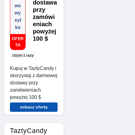
dostawa
wa
przy
wy
zamówi
sył
eniach
ka
powyżej
100 $
OFER
TA
Użyto 1 razy
Kupuj w TaztyCandy i
skorzystaj z darmowej
dostawy przy
zamówieniach
powyżej 100 $
zobacz ofertę
TaztyCandy