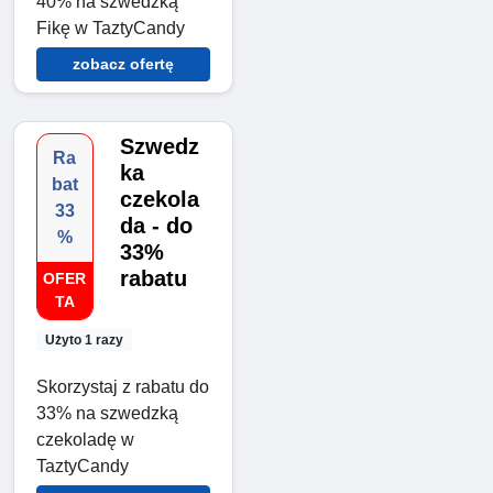
40% na szwedzką
Fikę w TaztyCandy
zobacz ofertę
Szwedz
Ra
ka
bat
czekola
33
da - do
%
33%
rabatu
OFER
TA
Użyto 1 razy
Skorzystaj z rabatu do
33% na szwedzką
czekoladę w
TaztyCandy