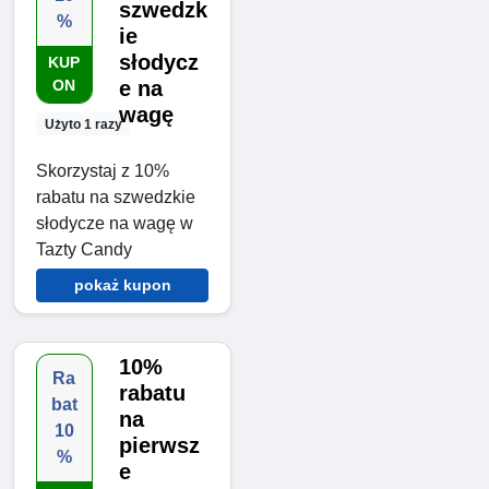
szwedzk
%
ie
słodycz
KUP
ON
e na
wagę
Użyto 1 razy
Skorzystaj z 10%
rabatu na szwedzkie
słodycze na wagę w
Tazty Candy
pokaż kupon
10%
Ra
rabatu
bat
na
10
pierwsz
%
e