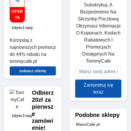
%
Subskrybuj, A
OFER
Bezpośrednio Na
TA
Skrzynkę Pocztową
Otrzymasz Informacje
Użyto 1 razy
O Kuponach, Kodach
Rabatowych I
Korzystaj z
Promocjach
najnowszych promocji
Dostępnych Na
do 44% rabatu na
TommyCafe
tommycafe.pl
zobacz ofertę
Zarejestruj się
teraz
Odbierz
20zł za
pierwsz
e
Podobne sklepy
Użyto 3 razy
zamówi
ManuCafe.pl
enie!