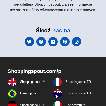
newslettera Shoppingspout. Dalsze informacje
można znaleźć w oświadczeniu o ochronie danych.
Śledź
nas na
Shoppingspout.com/pl
Shoppingspout UK
Shoppingspout FR
Livrecupom
Shoppingspout AU
Shoppingspout DE
Codicegratuito