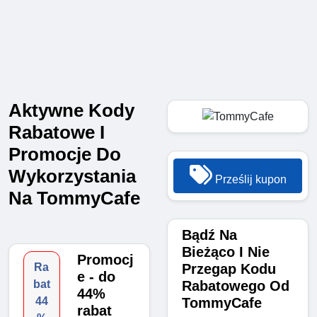
Aktywne Kody
Rabatowe I
Promocje Do
Wykorzystania
Prześlij kupon
Na TommyCafe
Bądź Na
Bieżąco I Nie
Promocj
Przegap Kodu
Ra
e - do
Rabatowego Od
bat
44%
TommyCafe
44
rabat