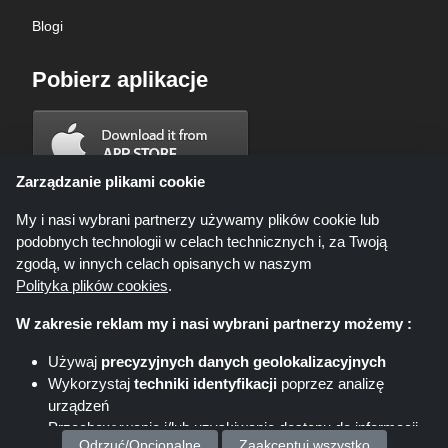
Blogi
Pobierz aplikacje
Zarządzanie plikami cookie
My i nasi wybrani partnerzy używamy plików cookie lub
podobnych technologii w celach technicznych i, za Twoją
zgodą, w innych celach opisanych w naszym
Polityka plików cookies
.
W zakresie reklam my i nasi wybrani partnerzy możemy :
Używaj
precyzyjnych danych geolokalizacyjnych
Wykorzystaj
techniki identyfikacji
poprzez analizę
Shoppingspout.com/pl ani jego personel nie są zaangażowani, gdy
urządzeń
dokonujesz zakupu za pośrednictwem tych linków, Shoppingspout.com/pl
zarabia prowizję wyłącznie za pośrednictwem tych linków/ofert.
Przechowywanie i/lub uzyskiwanie dostępu do informacji
Prawa autorskie © 2026 Shoppingspout. Wszelkie prawa zastrzeżone
Odrzuć/Opcjonalne
Zaakceptuj wszystko