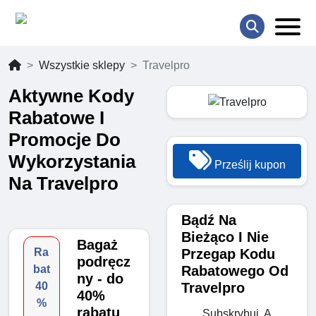
Wszystkie sklepy
Travelpro
Aktywne Kody
Rabatowe I
Promocje Do
Wykorzystania
Prześlij kupon
Na Travelpro
Bądź Na
Bieżąco I Nie
Bagaż
Przegap Kodu
Ra
podręcz
Rabatowego Od
bat
ny - do
Travelpro
40
40%
%
rabatu
Subskrybuj, A