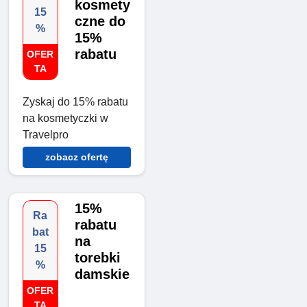
kosmety
15
czne do
%
15%
rabatu
OFER
TA
Zyskaj do 15% rabatu
na kosmetyczki w
Travelpro
zobacz ofertę
15%
Ra
rabatu
bat
na
15
torebki
%
damskie
OFER
TA