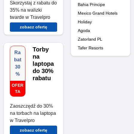
Skorzystaj z rabatu do
Bahia Principe
35% na walizki
Mexico Grand Hotels
twarde w Travelpro
Holiday
zobacz ofertę
Agoda
Zatorland PL
Tafer Resorts
Torby
Ra
na
bat
laptopa
30
do 30%
%
rabatu
OFER
TA
Zaoszczędź do 30%
na torbach na laptopa
w Travelpro
zobacz ofertę