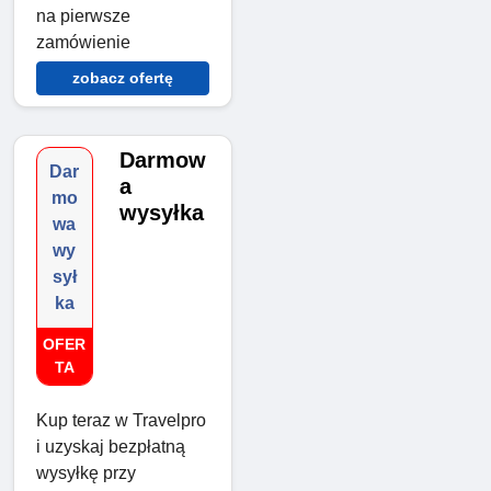
na pierwsze
zamówienie
zobacz ofertę
Darmow
Dar
a
mo
wysyłka
wa
wy
sył
ka
OFER
TA
Kup teraz w Travelpro
i uzyskaj bezpłatną
wysyłkę przy