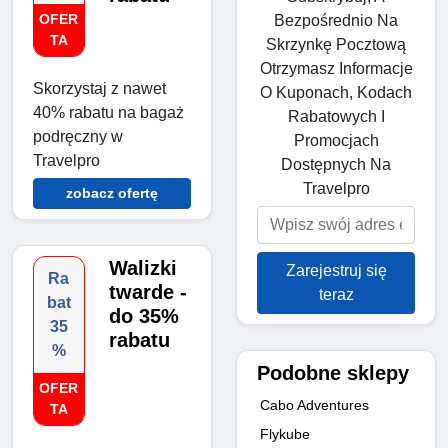
OFER
Bezpośrednio Na
TA
Skrzynkę Pocztową
Otrzymasz Informacje
Skorzystaj z nawet
O Kuponach, Kodach
40% rabatu na bagaż
Rabatowych I
podręczny w
Promocjach
Travelpro
Dostępnych Na
Travelpro
zobacz ofertę
Walizki
Zarejestruj się
Ra
twarde -
teraz
bat
do 35%
35
rabatu
%
Podobne sklepy
OFER
Cabo Adventures
TA
Flykube