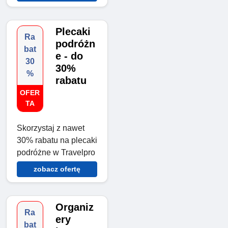
Plecaki
Ra
podróżn
bat
e - do
30
30%
%
rabatu
OFER
TA
Skorzystaj z nawet
30% rabatu na plecaki
podróżne w Travelpro
zobacz ofertę
Organiz
Ra
ery
bat