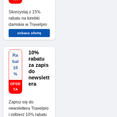
Skorzystaj z 15%
rabatu na torebki
damskie w Travelpro
zobacz ofertę
10%
Ra
rabatu
bat
za zapis
10
do
%
newslett
era
OFER
TA
Zapisz się do
newslettera Travelpro
i odbierz 10% rabatu