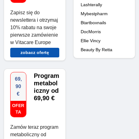
Lashterally
Zapisz się do
Mybestpharm
newslettera i otrzymaj
Btartboxnails
10% rabatu na swoje
DocMorris
pierwsze zamówienie
Ellie Vincy
w Vitacare Europe
Beauty By Retta
zobacz ofertę
Program
69,
metabol
90
iczny od
€
69,90 €
OFER
TA
Zamów teraz program
metaboliczny od