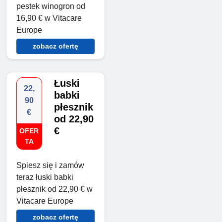
pestek winogron od
16,90 € w Vitacare
Europe
zobacz ofertę
Łuski
22,
babki
90
płesznik
€
od 22,90
€
OFER
TA
Spiesz się i zamów
teraz łuski babki
płesznik od 22,90 € w
Vitacare Europe
zobacz ofertę