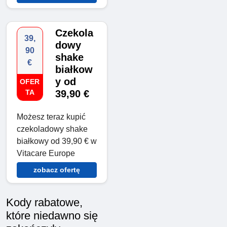
Czekola
39,
dowy
90
shake
€
białkow
y od
OFER
TA
39,90 €
Możesz teraz kupić
czekoladowy shake
białkowy od 39,90 € w
Vitacare Europe
zobacz ofertę
Kody rabatowe,
które niedawno się