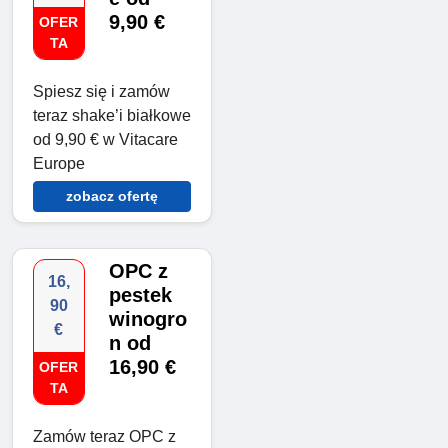
9,90 €
OFER
TA
Spiesz się i zamów
teraz shake’i białkowe
od 9,90 € w Vitacare
Europe
zobacz ofertę
OPC z
16,
pestek
90
winogro
€
n od
16,90 €
OFER
TA
Zamów teraz OPC z