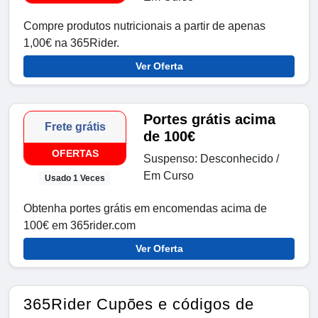
Compre produtos nutricionais a partir de apenas
1,00€ na 365Rider.
Ver Oferta
Portes grátis acima
Frete grátis
de 100€
OFERTAS
Suspenso: Desconhecido /
Em Curso
Usado 1 Veces
Obtenha portes grátis em encomendas acima de
100€ em 365rider.com
Ver Oferta
365Rider Cupões e códigos de