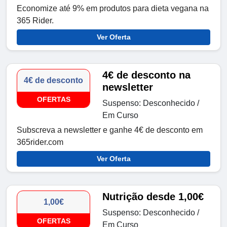
Economize até 9% em produtos para dieta vegana na
365 Rider.
Ver Oferta
4€ de desconto na
4€ de desconto
newsletter
OFERTAS
Suspenso: Desconhecido /
Em Curso
Subscreva a newsletter e ganhe 4€ de desconto em
365rider.com
Ver Oferta
Nutrição desde 1,00€
1,00€
Suspenso: Desconhecido /
OFERTAS
Em Curso