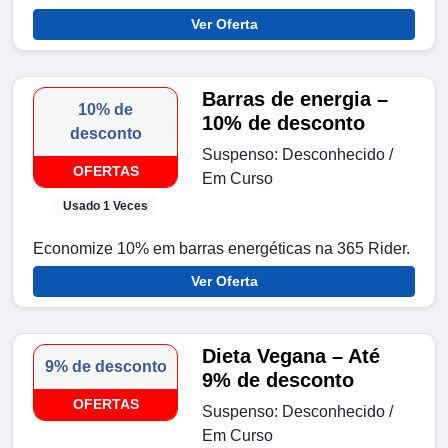
Ver Oferta
Barras de energia –
10% de
10% de desconto
desconto
Suspenso: Desconhecido /
OFERTAS
Em Curso
Usado 1 Veces
Economize 10% em barras energéticas na 365 Rider.
Ver Oferta
Dieta Vegana – Até
9% de desconto
9% de desconto
OFERTAS
Suspenso: Desconhecido /
Em Curso