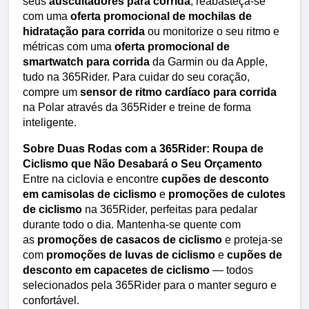
seus 
auscultadores para corrida
, reabasteça-se 
com uma 
oferta promocional de mochilas de 
hidratação para corrida
 ou monitorize o seu ritmo e 
métricas com uma 
oferta promocional de 
smartwatch para corrida
 da Garmin ou da Apple, 
tudo na 365Rider. Para cuidar do seu coração, 
compre um 
sensor de ritmo cardíaco para corrida
na Polar através da 365Rider e treine de forma 
inteligente.
Sobre Duas Rodas com a 365Rider: Roupa de 
Ciclismo que Não Desabará o Seu Orçamento
Entre na ciclovia e encontre 
cupões de desconto 
em camisolas de ciclismo
 e 
promoções de culotes 
de ciclismo
 na 365Rider, perfeitas para pedalar 
durante todo o dia. Mantenha-se quente com 
as 
promoções de casacos de ciclismo
 e proteja-se 
com 
promoções de luvas de ciclismo
 e 
cupões de 
desconto em capacetes de ciclismo
 — todos 
selecionados pela 365Rider para o manter seguro e 
confortável.