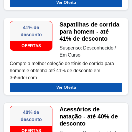
Ver Oferta
Sapatilhas de corrida
41% de
para homem - até
desconto
41% de desconto
OFERTAS
Suspenso: Desconhecido /
Em Curso
Compre a melhor coleção de ténis de corrida para
homem e obtenha até 41% de desconto em
365rider.com
Ver Oferta
Acessórios de
40% de
natação - até 40% de
desconto
desconto
OFERTAS