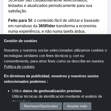
365Rider são cuidadosamente selecionados, 
testados e atualizados periodicamente para sua 
satisfação.
Feito para SI:
 o conteúdo fácil de utilizar e baseado 
em narrativas da 
365Rider 
transforma a economia 
numa experiência, e não numa tarefa árdua.
Gestión de cookies
SEO Gear First:
 as páginas da 365Rider são 
otimizadas pelas mesmas palavras-chave e marcas 
Nosotros y nuestros socios seleccionados utilizamos cookies o
que procura, ajudando-o a obter os melhores 
tecnologías similares con fines técnicos y, con su
resultados e as melhores ofertas.
consentimiento, para otros fines como se describe en nuestra
Política de cookies
.
En términos de publicidad, nosotros y nuestros socios
Resumo
seleccionados podemos :
A sua carreira desportiva merece equipamento de alta 
Utilice
datos de geolocalización precisos
qualidade e economia inteligente. No 
365Rider
, o 
Utilizar técnicas de identificación mediante el análisis de
seu guia, consultor e assistente de poupança, 
dispositivos.
encontra ofertas em equipamentos e vive a emoção 
Rechazar/Opcionales
Aceptar todo
Almacenar y/o acceder a información en un dispositivo
de comprar pronto para jogar. Equipe-se, treine mais 