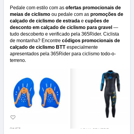
Pedale com estilo com as 
ofertas promocionais de 
meias de ciclismo
 ou pedale com as 
promoções de 
calçado de ciclismo de estrada
 e 
cupões de 
desconto em calçado de ciclismo para gravel
 — 
tudo descoberto e verificado pela 365Rider. Ciclista 
de montanha? Encontre 
códigos promocionais de 
calçado de ciclismo BTT
 especialmente 
apresentados pela 365Rider para ciclismo todo-o-
terreno.