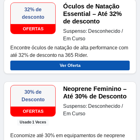
Óculos de Natação
32% de
Essential – Até 32%
desconto
de desconto
OFERTAS
Suspenso: Desconhecido /
Em Curso
Encontre óculos de natação de alta performance com
até 32% de desconto na 365 Rider.
Ver Oferta
Neoprene Feminino –
30% de
Até 30% de Desconto
Desconto
Suspenso: Desconhecido /
OFERTAS
Em Curso
Usado 1 Veces
Economize até 30% em equipamentos de neoprene