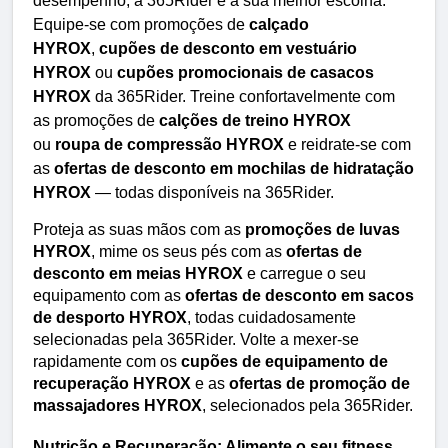
desempenho, a 365Rider é a sua melhor escolha. 
Equipe-se com promoções de 
calçado 
HYROX
, 
cupões de desconto em vestuário 
HYROX
 ou 
cupões promocionais de casacos 
HYROX
 da 365Rider. Treine confortavelmente com 
as promoções de 
calções de treino HYROX
ou 
roupa de compressão HYROX
 e reidrate-se com 
as 
ofertas de desconto em mochilas de hidratação 
HYROX
 — todas disponíveis na 365Rider.
Proteja as suas mãos com as 
promoções de luvas 
HYROX
, mime os seus pés com as 
ofertas de 
desconto em meias HYROX
 e carregue o seu 
equipamento com as 
ofertas de desconto em sacos 
de desporto HYROX
, todas cuidadosamente 
selecionadas pela 365Rider. Volte a mexer-se 
rapidamente com os 
cupões de equipamento de 
recuperação HYROX
 e as 
ofertas de promoção de 
massajadores HYROX
, selecionados pela 365Rider.
Nutrição e Recuperação: Alimente o seu fitness 